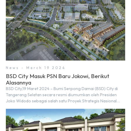
News - March 19 2024
BSD City Masuk PSN Baru Jokowi, Berikut
Alasannya
BSD City,19 Maret 2024 – Bumi Serpong Damai (BSD) City di
Tangerang Selatan secara resmi diumumkan oleh Presiden
Joko Widodo sebagai salah satu Proyek Strategis Nasional
(PSN) yang baru. Pengumuman ini dibuat oleh Menteri
Koordinator Bidang Perekonomian, Airlangga Hartarto, setelah
Rapat Terbatas (ratas) bersama Jokowi di Istana Kepresidenan
pada hari Senin, 18 Maret 2024. Selain […]