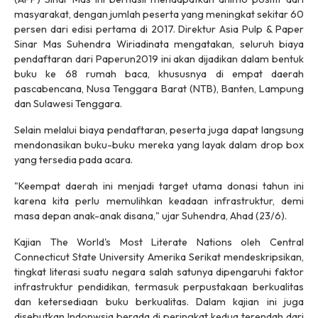
masyarakat, dengan jumlah peserta yang meningkat sekitar 60
persen dari edisi pertama di 2017. Direktur Asia Pulp & Paper
Sinar Mas Suhendra Wiriadinata mengatakan, seluruh biaya
pendaftaran dari Paperun2019 ini akan dijadikan dalam bentuk
buku ke 68 rumah baca, khususnya di empat daerah
pascabencana, Nusa Tenggara Barat (NTB), Banten, Lampung
dan Sulawesi Tenggara.
Selain melalui biaya pendaftaran, peserta juga dapat langsung
mendonasikan buku-buku mereka yang layak dalam drop box
yang tersedia pada acara.
"Keempat daerah ini menjadi target utama donasi tahun ini
karena kita perlu memulihkan keadaan infrastruktur, demi
masa depan anak-anak disana," ujar Suhendra, Ahad (23/6).
Kajian The World's Most Literate Nations oleh Central
Connecticut State University Amerika Serikat mendeskripsikan,
tingkat literasi suatu negara salah satunya dipengaruhi faktor
infrastruktur pendidikan, termasuk perpustakaan berkualitas
dan ketersediaan buku berkualitas. Dalam kajian ini juga
disebutkan Indonwsia berada di peringkat kedua terendah dari