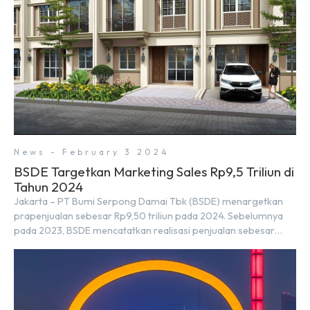
News - February 3 2024
BSDE Targetkan Marketing Sales Rp9,5 Triliun di
Tahun 2024
Jakarta – PT Bumi Serpong Damai Tbk (BSDE) menargetkan
prapenjualan sebesar Rp9,50 triliun pada 2024. Sebelumnya
pada 2023, BSDE mencatatkan realisasi penjualan sebesar
Rp9,50 triliun yang melampaui target prapenjualan sebesar
Rp8,80 triliun. Menurut Direktur BSDE Hermawan Wijaya
menghadapi 2024, kondisi ekonomi global maupun nasional
dapat memengaruhi pertimbangan masyarakat untuk
membeli rumah maupun investasi di sektor […]