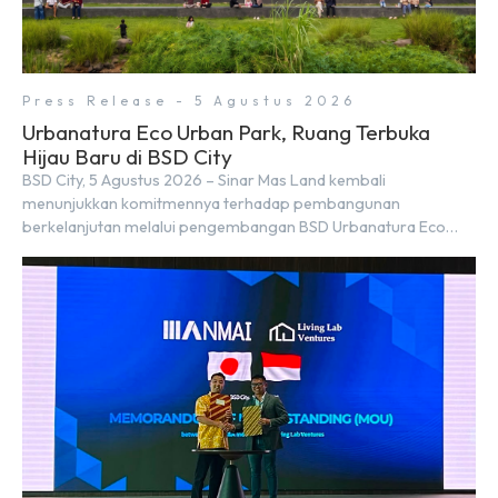
Press Release - 5 Agustus 2026
Urbanatura Eco Urban Park, Ruang Terbuka
Hijau Baru di BSD City
BSD City, 5 Agustus 2026 – Sinar Mas Land kembali
menunjukkan komitmennya terhadap pembangunan
berkelanjutan melalui pengembangan BSD Urbanatura Eco
Urban Park, sebuah ruang terbuka hijau multifungsi dengan
jalur sungai sepanjang 1,5 km yang dikelilingi lanskap tropis
rimbun di BSD City yang sebelumnya dikenal sebagai Green
Pathway. Transformasi ini merupakan bagian dari upaya
perusahaan untuk […]