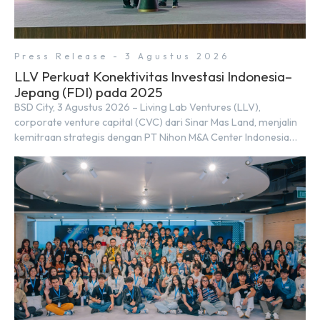
Press Release - 3 Agustus 2026
LLV Perkuat Konektivitas Investasi Indonesia–
Jepang (FDI) pada 2025
BSD City, 3 Agustus 2026 – Living Lab Ventures (LLV),
corporate venture capital (CVC) dari Sinar Mas Land, menjalin
kemitraan strategis dengan PT Nihon M&A Center Indonesia
(NMAI), bagian dari Nihon M&A Center Holdings Inc. Kemitraan
tersebut ditandai dengan penandatanganan Memorandum of
Understanding (MoU) oleh Bayu Seto (Partner at Living Lab
Ventures) dan Kosuke Kawata […]