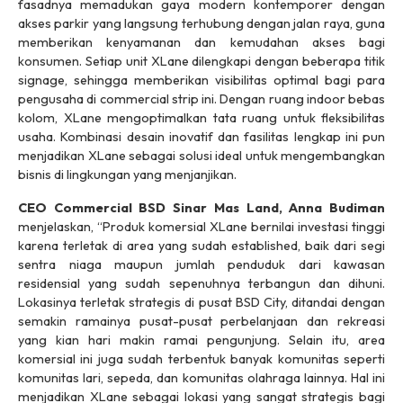
fasadnya memadukan gaya modern kontemporer dengan
akses parkir yang langsung terhubung dengan jalan raya, guna
memberikan kenyamanan dan kemudahan akses bagi
konsumen. Setiap unit XLane dilengkapi dengan beberapa titik
signage
, sehingga memberikan visibilitas optimal bagi para
pengusaha di
commercial strip
ini. Dengan ruang
indoor
bebas
kolom, XLane mengoptimalkan tata ruang untuk fleksibilitas
usaha. Kombinasi desain inovatif dan fasilitas lengkap ini pun
menjadikan XLane sebagai solusi ideal untuk mengembangkan
bisnis di lingkungan yang menjanjikan.
CEO Commercial BSD Sinar Mas Land, Anna Budiman
menjelaskan, “Produk komersial XLane bernilai investasi tinggi
karena terletak di area yang sudah
established
, baik dari segi
sentra niaga maupun jumlah penduduk dari kawasan
residensial yang sudah sepenuhnya terbangun dan dihuni.
Lokasinya terletak strategis di pusat BSD City, ditandai dengan
semakin ramainya pusat-pusat perbelanjaan dan rekreasi
yang kian hari makin ramai pengunjung. Selain itu, area
komersial ini juga sudah terbentuk banyak komunitas seperti
komunitas lari, sepeda, dan komunitas olahraga lainnya. Hal ini
menjadikan XLane sebagai lokasi yang sangat strategis bagi