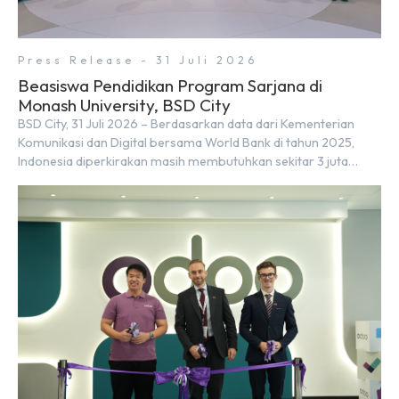
Press Release - 31 Juli 2026
Beasiswa Pendidikan Program Sarjana di
Monash University, BSD City
BSD City, 31 Juli 2026 – Berdasarkan data dari Kementerian
Komunikasi dan Digital bersama World Bank di tahun 2025,
Indonesia diperkirakan masih membutuhkan sekitar 3 juta
talenta digital hingga tahun 2030 atau setara dengan 600 ribu
tenaga digital baru setiap tahunnya untuk mendukung
percepatan transformasi digital di berbagai sektor strategis.
Kebutuhan tersebut menjadikan pengembangan sumber daya
[…]