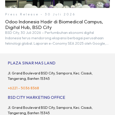
Press Release - 30 Juli 2026
Odoo Indonesia Hadir di Biomedical Campus,
Digital Hub, BSD City
BSD City, 30 Juli 2026 – Pertumbuhan ekonomi digital
Indonesia terus mendorong ekspansi berbagai perusahaan
teknologi global. Laporan e-Conomy SEA 2025 oleh Google,
Temasek, dan Bain & Company menempatkan Indonesia
sebagai salah satu pasar digital terbesar di Asia Tenggara
dengan nilai ekonomi hampir mencapai US$100 miliar, tumbuh
PLAZA SINAR MAS LAND
sebesar 14% dibandingkan dengan tahun sebelumnya. Kondisi
ini […]
Jl. Grand Boulevard BSD City, Sampora, Kec. Cisauk,
Tangerang, Banten 15345
+6221 - 5036 8368
BSD CITY MARKETING OFFICE
Jl. Grand Boulevard BSD City, Sampora, Kec. Cisauk,
Tangerang, Banten 15345