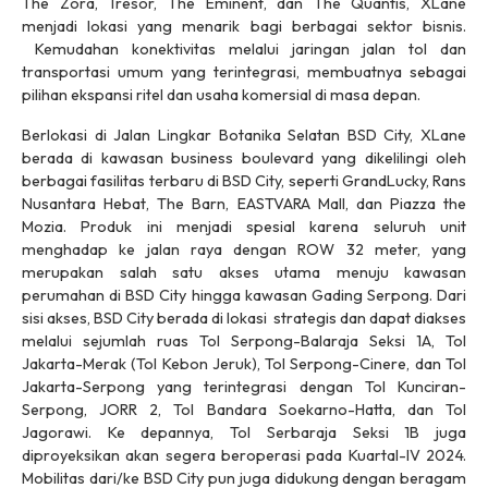
The Zora, Tresor, The Eminent, dan The Quantis, XLane
menjadi lokasi yang menarik bagi berbagai sektor bisnis.
Kemudahan konektivitas melalui jaringan jalan tol dan
transportasi umum yang terintegrasi, membuatnya sebagai
pilihan ekspansi ritel dan usaha komersial di masa depan.
Berlokasi di Jalan Lingkar Botanika Selatan BSD City, XLane
berada di kawasan
business boulevard
yang dikelilingi oleh
berbagai fasilitas terbaru di BSD City, seperti GrandLucky, Rans
Nusantara Hebat, The Barn, EASTVARA
Mall
, dan Piazza the
Mozia. Produk ini menjadi spesial karena seluruh unit
menghadap ke jalan raya dengan ROW 32 meter, yang
merupakan salah satu akses utama menuju kawasan
perumahan di BSD City hingga kawasan Gading Serpong. Dari
sisi akses, BSD City berada di lokasi strategis dan dapat diakses
melalui sejumlah ruas Tol Serpong-Balaraja Seksi 1A, Tol
Jakarta-Merak (Tol Kebon Jeruk), Tol Serpong-Cinere, dan Tol
Jakarta-Serpong yang terintegrasi dengan Tol Kunciran-
Serpong, JORR 2, Tol Bandara Soekarno-Hatta, dan Tol
Jagorawi. Ke depannya, Tol Serbaraja Seksi 1B juga
diproyeksikan akan segera beroperasi pada Kuartal-IV 2024.
Mobilitas dari/ke BSD City pun juga didukung dengan beragam