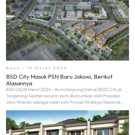
News - 19 Maret 2024
BSD City Masuk PSN Baru Jokowi, Berikut
Alasannya
BSD City,19 Maret 2024 – Bumi Serpong Damai (BSD) City di
Tangerang Selatan secara resmi diumumkan oleh Presiden
Joko Widodo sebagai salah satu Proyek Strategis Nasional
(PSN) yang baru. Pengumuman ini dibuat oleh Menteri
Koordinator Bidang Perekonomian, Airlangga Hartarto, setelah
Rapat Terbatas (ratas) bersama Jokowi di Istana Kepresidenan
pada hari Senin, 18 Maret 2024. Selain […]