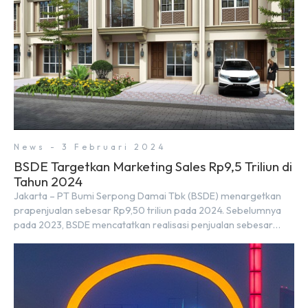
News - 3 Februari 2024
BSDE Targetkan Marketing Sales Rp9,5 Triliun di
Tahun 2024
Jakarta – PT Bumi Serpong Damai Tbk (BSDE) menargetkan
prapenjualan sebesar Rp9,50 triliun pada 2024. Sebelumnya
pada 2023, BSDE mencatatkan realisasi penjualan sebesar
Rp9,50 triliun yang melampaui target prapenjualan sebesar
Rp8,80 triliun. Menurut Direktur BSDE Hermawan Wijaya
menghadapi 2024, kondisi ekonomi global maupun nasional
dapat memengaruhi pertimbangan masyarakat untuk
membeli rumah maupun investasi di sektor […]