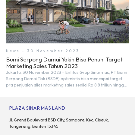
News - 30 November 2023
Bumi Serpong Damai Yakin Bisa Penuhi Target
Marketing Sales Tahun 2023
Jakarta, 30 November 2023 – Entitas Grup Sinarmas, PT Bumi
Serpong Damai Tbk (BSDE) optimistis bisa mencapai target
pra penjualan alias marketing sales senilai Rp 8,8 triliun hingga
tutup 2023. Direktur Bumi Serpong Damai Hermawan Wijaya
menjelaskan dengan pencapain per September 2023 dan
adanya insentif PPN DTP, BSDE optimistis bisa melampaui
PLAZA SINAR MAS LAND
target. “Kami yakin target […]
Jl. Grand Boulevard BSD City, Sampora, Kec. Cisauk,
Tangerang, Banten 15345