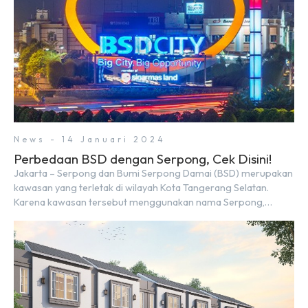
News - 14 Januari 2024
Perbedaan BSD dengan Serpong, Cek Disini!
Jakarta – Serpong dan Bumi Serpong Damai (BSD) merupakan
kawasan yang terletak di wilayah Kota Tangerang Selatan.
Karena kawasan tersebut menggunakan nama Serpong,
mungkin banyak di antara kita yang mengira kedua wilayah ini
merupakan tempat yang sama. Padahal anggapan tersebut
kurang tepat. Sebab Serpong dan BSD merupakan dua
kawasan yang berbeda. Berikut penjelasannya. Baca Juga: […]