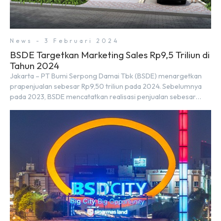
News - 3 Februari 2024
BSDE Targetkan Marketing Sales Rp9,5 Triliun di
Tahun 2024
Jakarta – PT Bumi Serpong Damai Tbk (BSDE) menargetkan
prapenjualan sebesar Rp9,50 triliun pada 2024. Sebelumnya
pada 2023, BSDE mencatatkan realisasi penjualan sebesar
Rp9,50 triliun yang melampaui target prapenjualan sebesar
Rp8,80 triliun. Menurut Direktur BSDE Hermawan Wijaya
menghadapi 2024, kondisi ekonomi global maupun nasional
dapat memengaruhi pertimbangan masyarakat untuk
membeli rumah maupun investasi di sektor […]