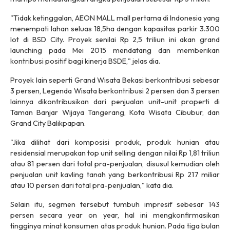
"Tidak ketinggalan, AEON MALL mall pertama di Indonesia yang
menempati lahan seluas 18,5ha dengan kapasitas parkir 3.300
lot di BSD City. Proyek senilai Rp 2,5 triliun ini akan grand
launching pada Mei 2015 mendatang dan memberikan
kontribusi positif bagi kinerja BSDE," jelas dia.
Proyek lain seperti Grand Wisata Bekasi berkontribusi sebesar
3 persen, Legenda Wisata berkontribusi 2 persen dan 3 persen
lainnya dikontribusikan dari penjualan unit-unit properti di
Taman Banjar Wijaya Tangerang, Kota Wisata Cibubur, dan
Grand City Balikpapan.
"Jika dilihat dari komposisi produk, produk hunian atau
residensial merupakan top unit selling dengan nilai Rp 1,81 triliun
atau 81 persen dari total pra-penjualan, disusul kemudian oleh
penjualan unit kavling tanah yang berkontribusi Rp 217 miliar
atau 10 persen dari total pra-penjualan," kata dia.
Selain itu, segmen tersebut tumbuh impresif sebesar 143
persen secara year on year, hal ini mengkonfirmasikan
tingginya minat konsumen atas produk hunian. Pada tiga bulan