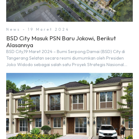
News - 19 Maret 2024
BSD City Masuk PSN Baru Jokowi, Berikut
Alasannya
BSD City,19 Maret 2024 – Bumi Serpong Damai (BSD) City di
Tangerang Selatan secara resmi diumumkan oleh Presiden
Joko Widodo sebagai salah satu Proyek Strategis Nasional
(PSN) yang baru. Pengumuman ini dibuat oleh Menteri
Koordinator Bidang Perekonomian, Airlangga Hartarto, setelah
Rapat Terbatas (ratas) bersama Jokowi di Istana Kepresidenan
pada hari Senin, 18 Maret 2024. Selain […]