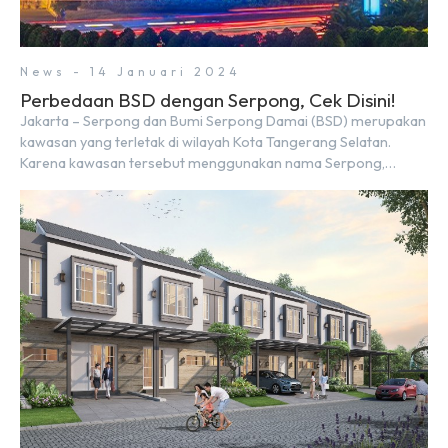
News - 14 Januari 2024
Perbedaan BSD dengan Serpong, Cek Disini!
Jakarta – Serpong dan Bumi Serpong Damai (BSD) merupakan
kawasan yang terletak di wilayah Kota Tangerang Selatan.
Karena kawasan tersebut menggunakan nama Serpong,
mungkin banyak di antara kita yang mengira kedua wilayah ini
merupakan tempat yang sama. Padahal anggapan tersebut
kurang tepat. Sebab Serpong dan BSD merupakan dua
kawasan yang berbeda. Berikut penjelasannya. Baca Juga: […]