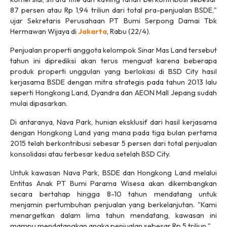
87 persen atau Rp 1,94 triliun dari total pra-penjualan BSDE,"
ujar Sekretaris Perusahaan PT Bumi Serpong Damai Tbk
Hermawan Wijaya di
Jakarta
, Rabu (22/4).
Penjualan properti anggota kelompok Sinar Mas Land tersebut
tahun ini diprediksi akan terus menguat karena beberapa
produk properti unggulan yang berlokasi di BSD City hasil
kerjasama BSDE dengan mitra strategis pada tahun 2013 lalu
seperti Hongkong Land, Dyandra dan AEON Mall Jepang sudah
mulai dipasarkan.
Di antaranya, Nava Park, hunian eksklusif dari hasil kerjasama
dengan Hongkong Land yang mana pada tiga bulan pertama
2015 telah berkontribusi sebesar 5 persen dari total penjualan
konsolidasi atau terbesar kedua setelah BSD City.
Untuk kawasan Nava Park, BSDE dan Hongkong Land melalui
Entitas Anak PT Bumi Parama Wisesa akan dikembangkan
secara bertahap hingga 8-10 tahun mendatang untuk
menjamin pertumbuhan penjualan yang berkelanjutan. "Kami
menargetkan dalam lima tahun mendatang, kawasan ini
mampu mendatangkan angka penjualan sebesar Rp 5 triliun."