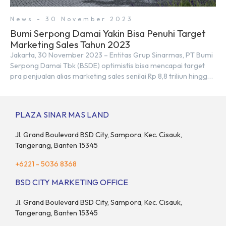
News - 30 November 2023
Bumi Serpong Damai Yakin Bisa Penuhi Target
Marketing Sales Tahun 2023
Jakarta, 30 November 2023 – Entitas Grup Sinarmas, PT Bumi
Serpong Damai Tbk (BSDE) optimistis bisa mencapai target
pra penjualan alias marketing sales senilai Rp 8,8 triliun hingga
tutup 2023. Direktur Bumi Serpong Damai Hermawan Wijaya
menjelaskan dengan pencapain per September 2023 dan
adanya insentif PPN DTP, BSDE optimistis bisa melampaui
PLAZA SINAR MAS LAND
target. “Kami yakin target […]
Jl. Grand Boulevard BSD City, Sampora, Kec. Cisauk,
Tangerang, Banten 15345
+6221 - 5036 8368
BSD CITY MARKETING OFFICE
Jl. Grand Boulevard BSD City, Sampora, Kec. Cisauk,
Tangerang, Banten 15345