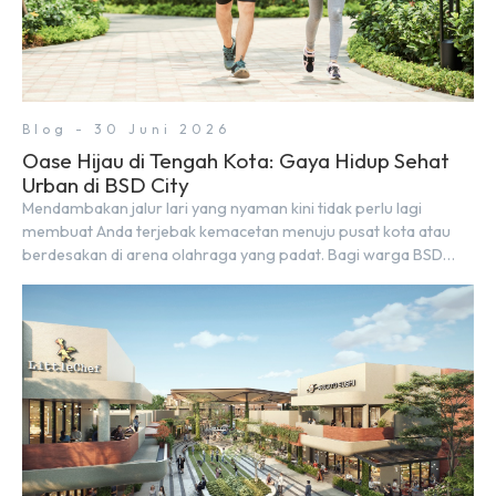
Blog - 30 Juni 2026
Oase Hijau di Tengah Kota: Gaya Hidup Sehat
Urban di BSD City
Mendambakan jalur lari yang nyaman kini tidak perlu lagi
membuat Anda terjebak kemacetan menuju pusat kota atau
berdesakan di arena olahraga yang padat. Bagi warga BSD
City, berolahraga rutin bisa dinikmati langsung di lingkungan
sekitar yang rindang, estetik, dan menenangkan. Sebagai
kawasan township terpadu, BSD City terus bertransformasi
menjadi area hunian modern yang sangat mendukung […]