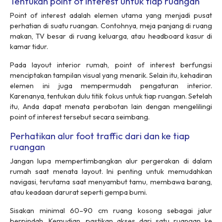
Tentukan point of interest untuk tiap ruangan
Point of interest
adalah elemen utama yang menjadi pusat
perhatian di suatu ruangan. Contohnya, meja panjang di ruang
makan, TV besar di ruang keluarga, atau
headboard
kasur di
kamar tidur.
Pada
layout
interior rumah,
point of interest
berfungsi
menciptakan tampilan visual yang menarik. Selain itu, kehadiran
elemen ini juga mempermudah pengaturan interior.
Karenanya, tentukan dulu titik fokus untuk tiap ruangan. Setelah
itu, Anda dapat menata perabotan lain dengan mengelilingi
point of interest
tersebut secara seimbang.
Perhatikan alur foot traffic dari dan ke tiap
ruangan
Jangan lupa mempertimbangkan alur pergerakan di dalam
rumah saat menata
layout
. Ini penting untuk memudahkan
navigasi, terutama saat menyambut tamu, membawa barang,
atau keadaan darurat seperti gempa bumi.
Sisakan minimal 60–90 cm ruang kosong sebagai jalur
berpindah. Kemudian, pastikan akses dari satu ruangan ke