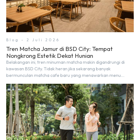
Blog - 2 Juli 2026
Tren Matcha Jamur di BSD City: Tempat
Nongkrong Estetik Dekat Hunian
Belakangan ini, tren minuman matcha makin digandrungi di
kawasan BSD City. Tidak heran jika sekarang banyak
bermunculan matcha cafe baru yang menawarkan menu
autentik, konsep visual yang estetik, serta atmosfer yang
nyaman, baik untuk produktif bekerja (WFC) maupun sekadar
bersantai bersama orang terdekat. Kabar baiknya, deretan
kafe hits ini tersebar di lokasi-lokasi strategis yang sangat […]