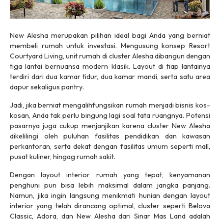
New Alesha merupakan pilihan ideal bagi Anda yang berniat
membeli rumah untuk investasi. Mengusung konsep
Resort
Courtyard Living
, unit rumah di
cluster
Alesha dibangun dengan
tiga lantai bernuansa modern klasik.
Layout
di tiap lantainya
terdiri dari dua kamar tidur, dua kamar mandi, serta satu area
dapur sekaligus
pantry
.
Jadi, jika berniat mengalihfungsikan rumah menjadi bisnis kos-
kosan, Anda tak perlu bingung lagi soal tata ruangnya. Potensi
pasarnya juga cukup menjanjikan karena
cluster
New Alesha
dikelilingi oleh puluhan fasilitas pendidikan dan kawasan
perkantoran, serta dekat dengan fasilitas umum seperti
mall,
pusat kuliner, hingag rumah sakit.
Dengan
layout
interior rumah yang tepat, kenyamanan
penghuni pun bisa lebih maksimal dalam jangka panjang.
Namun, jika ingin langsung menikmati hunian dengan
layout
interior
yang telah dirancang optimal,
cluster
seperti Belova
Classic, Adora, dan New Alesha dari Sinar Mas Land adalah