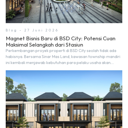
Blog - 27 Juni 2026
Magnet Bisnis Baru di BSD City: Potensi Cuan
Maksimal Selangkah dari Stasiun
Perkembangan proyek properti di BSD City seolah tidak ada
habisnya. Bersama Sinar Mas Land, kawasan township mandiri
ini kembali menjawab kebutuhan para pelaku usaha akan
ruang komersial yang menjanjikan lewat kehadiran Wander
Alley Walk. Ruko terbaru di BSD City ini datang dengan
keunggulan geografis yang sangat strategis. Letaknya
menempel langsung dengan dua pusat pergerakan massa […]