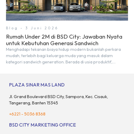
Blog - 3 Juni 2026
Rumah Under 2M di BSD City: Jawaban Nyata
untuk Kebutuhan Generasi Sandwich
Menghadapi tekanan biaya hidup modern bukanlah perkara
mudah, terlebih bagi keluarga muda yang masuk dalam
kategori sandwich generation. Berada di usia produktif,
kelompok ini memikul tanggung jawab finansial ganda:
mencukupi kebutuhan keluarga inti (pasangan dan anak)
sekaligus menyokong orang tua di waktu bersamaan.
PLAZA SINAR MAS LAND
Fenomena urban ini kian marak di kota-kota besar, termasuk di
kawasan berkembang […]
Jl. Grand Boulevard BSD City, Sampora, Kec. Cisauk,
Tangerang, Banten 15345
+6221 - 5036 8368
BSD CITY MARKETING OFFICE