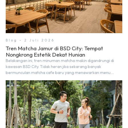
Blog - 2 Juli 2026
Tren Matcha Jamur di BSD City: Tempat
Nongkrong Estetik Dekat Hunian
Belakangan ini, tren minuman matcha makin digandrungi di
kawasan BSD City. Tidak heran jika sekarang banyak
bermunculan matcha cafe baru yang menawarkan menu
autentik, konsep visual yang estetik, serta atmosfer yang
nyaman, baik untuk produktif bekerja (WFC) maupun sekadar
bersantai bersama orang terdekat. Kabar baiknya, deretan
kafe hits ini tersebar di lokasi-lokasi strategis yang sangat […]