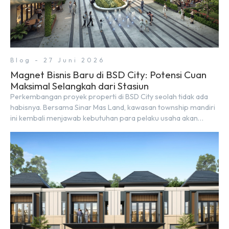
Blog - 27 Juni 2026
Magnet Bisnis Baru di BSD City: Potensi Cuan
Maksimal Selangkah dari Stasiun
Perkembangan proyek properti di BSD City seolah tidak ada
habisnya. Bersama Sinar Mas Land, kawasan township mandiri
ini kembali menjawab kebutuhan para pelaku usaha akan
ruang komersial yang menjanjikan lewat kehadiran Wander
Alley Walk. Ruko terbaru di BSD City ini datang dengan
keunggulan geografis yang sangat strategis. Letaknya
menempel langsung dengan dua pusat pergerakan massa […]