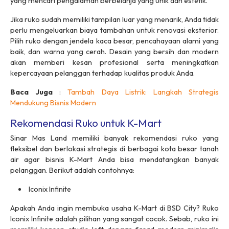
yang mencari pengalaman berbelanja yang unik dan estetik.
Jika ruko sudah memiliki tampilan luar yang menarik, Anda tidak
perlu mengeluarkan biaya tambahan untuk renovasi eksterior.
Pilih ruko dengan jendela kaca besar, pencahayaan alami yang
baik, dan warna yang cerah. Desain yang bersih dan modern
akan memberi kesan profesional serta meningkatkan
kepercayaan pelanggan terhadap kualitas produk Anda.
Baca Juga
:
Tambah Daya Listrik: Langkah Strategis
Mendukung Bisnis Modern
Rekomendasi Ruko untuk K-Mart
Sinar Mas Land memiliki banyak rekomendasi ruko yang
fleksibel dan berlokasi strategis di berbagai kota besar tanah
air agar bisnis
K-Mart
Anda bisa mendatangkan banyak
pelanggan. Berikut adalah contohnya:
Iconix Infinite
Apakah Anda ingin membuka usaha
K-Mart
di BSD City? Ruko
Iconix Infinite adalah pilihan yang sangat cocok. Sebab, ruko ini