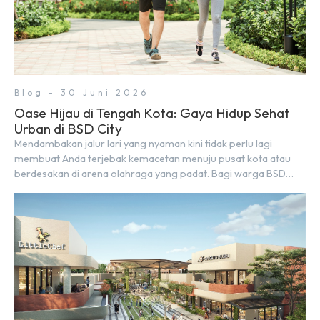
Blog - 30 Juni 2026
Oase Hijau di Tengah Kota: Gaya Hidup Sehat
Urban di BSD City
Mendambakan jalur lari yang nyaman kini tidak perlu lagi
membuat Anda terjebak kemacetan menuju pusat kota atau
berdesakan di arena olahraga yang padat. Bagi warga BSD
City, berolahraga rutin bisa dinikmati langsung di lingkungan
sekitar yang rindang, estetik, dan menenangkan. Sebagai
kawasan township terpadu, BSD City terus bertransformasi
menjadi area hunian modern yang sangat mendukung […]