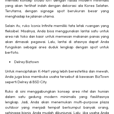
memiliki konsep
studio loft
dengan fasad modern minimalis
yang akan terlihat indah dengan dekorasi ala Korea Selatan.
Terutama, dengan
signage spot
berukuran besar yang
menghadap ke jalanan utama.
Selain itu, ruko Iconix Infinite memiliki tata letak ruangan yang
fleksibel. Misalnya, Anda bisa menggunakan lantai satu untuk
area rak toko dan kasir untuk memesan makanan panas yang
akan dimasak pegawai. Lalu, lantai di atasnya dapat Anda
fungsikan sebagai area duduk lengkap dengan
spot
untuk
berfoto.
Delrey Biztown
Untuk menciptakan
K-Mart
yang lebih berestetika dan mewah,
Anda juga bisa membuka usaha tersebut di kawasan BizTown
seperti Delrey di BSD City.
Ruko di sini menggabungkan konsep area ritel dan hunian
dalam satu gedung modern minimalis yang fasilitasnya
lengkap. Jadi, Anda akan menemukan
multi-purpose plaza
outdoor
yang menjadi tempat berkumpul banyak orang,
sehingga bisnis Anda mudah dikunjungi. Lalu, jika usaha Anda