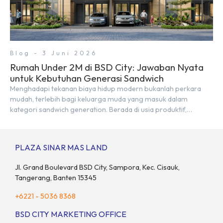
Blog - 3 Juni 2026
Rumah Under 2M di BSD City: Jawaban Nyata
untuk Kebutuhan Generasi Sandwich
Menghadapi tekanan biaya hidup modern bukanlah perkara
mudah, terlebih bagi keluarga muda yang masuk dalam
kategori sandwich generation. Berada di usia produktif,
kelompok ini memikul tanggung jawab finansial ganda:
mencukupi kebutuhan keluarga inti (pasangan dan anak)
sekaligus menyokong orang tua di waktu bersamaan.
PLAZA SINAR MAS LAND
Fenomena urban ini kian marak di kota-kota besar, termasuk di
kawasan berkembang […]
Jl. Grand Boulevard BSD City, Sampora, Kec. Cisauk,
Tangerang, Banten 15345
+6221 - 5036 8368
BSD CITY MARKETING OFFICE