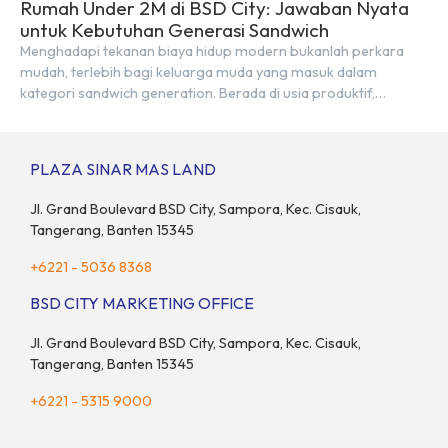
Rumah Under 2M di BSD City: Jawaban Nyata
untuk Kebutuhan Generasi Sandwich
Menghadapi tekanan biaya hidup modern bukanlah perkara
mudah, terlebih bagi keluarga muda yang masuk dalam
kategori sandwich generation. Berada di usia produktif,
kelompok ini memikul tanggung jawab finansial ganda:
mencukupi kebutuhan keluarga inti (pasangan dan anak)
sekaligus menyokong orang tua di waktu bersamaan.
PLAZA SINAR MAS LAND
Fenomena urban ini kian marak di kota-kota besar, termasuk di
kawasan berkembang […]
Jl. Grand Boulevard BSD City, Sampora, Kec. Cisauk,
Tangerang, Banten 15345
+6221 - 5036 8368
BSD CITY MARKETING OFFICE
Jl. Grand Boulevard BSD City, Sampora, Kec. Cisauk,
Tangerang, Banten 15345
+6221 - 5315 9000