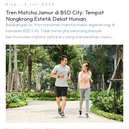
Blog - 2 Juli 2026
Tren Matcha Jamur di BSD City: Tempat
Nongkrong Estetik Dekat Hunian
Belakangan ini, tren minuman matcha makin digandrungi di
kawasan BSD City. Tidak heran jika sekarang banyak
bermunculan matcha cafe baru yang menawarkan menu
autentik, konsep visual yang estetik, serta atmosfer yang
nyaman, baik untuk produktif bekerja (WFC) maupun sekadar
bersantai bersama orang terdekat. Kabar baiknya, deretan
kafe hits ini tersebar di lokasi-lokasi strategis yang sangat […]