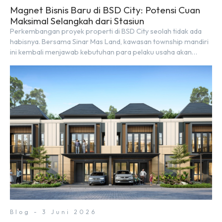
Magnet Bisnis Baru di BSD City: Potensi Cuan
Maksimal Selangkah dari Stasiun
Perkembangan proyek properti di BSD City seolah tidak ada
habisnya. Bersama Sinar Mas Land, kawasan township mandiri
ini kembali menjawab kebutuhan para pelaku usaha akan
ruang komersial yang menjanjikan lewat kehadiran Wander
Alley Walk. Ruko terbaru di BSD City ini datang dengan
keunggulan geografis yang sangat strategis. Letaknya
menempel langsung dengan dua pusat pergerakan massa […]
Blog - 3 Juni 2026