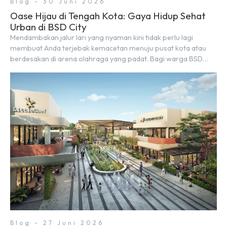
Blog - 30 Juni 2026
Oase Hijau di Tengah Kota: Gaya Hidup Sehat
Urban di BSD City
Mendambakan jalur lari yang nyaman kini tidak perlu lagi
membuat Anda terjebak kemacetan menuju pusat kota atau
berdesakan di arena olahraga yang padat. Bagi warga BSD
City, berolahraga rutin bisa dinikmati langsung di lingkungan
sekitar yang rindang, estetik, dan menenangkan. Sebagai
kawasan township terpadu, BSD City terus bertransformasi
menjadi area hunian modern yang sangat mendukung […]
Blog - 27 Juni 2026