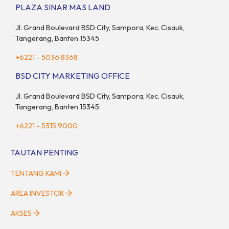
sekaligus menyokong orang tua di waktu bersamaan.
PLAZA SINAR MAS LAND
Fenomena urban ini kian marak di kota-kota besar, termasuk di
kawasan berkembang […]
Jl. Grand Boulevard BSD City, Sampora, Kec. Cisauk,
Tangerang, Banten 15345
+6221 - 5036 8368
BSD CITY MARKETING OFFICE
Jl. Grand Boulevard BSD City, Sampora, Kec. Cisauk,
Tangerang, Banten 15345
+6221 - 5315 9000
TAUTAN PENTING
TENTANG KAMI
AREA INVESTOR
AKSES