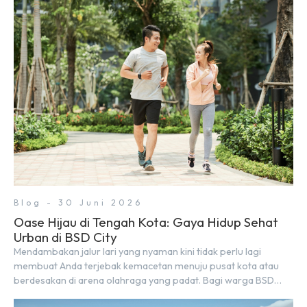
nyaman, baik untuk produktif bekerja (WFC) maupun sekadar
bersantai bersama orang terdekat. Kabar baiknya, deretan
kafe hits ini tersebar di lokasi-lokasi strategis yang sangat […]
Blog - 30 Juni 2026
Oase Hijau di Tengah Kota: Gaya Hidup Sehat
Urban di BSD City
Mendambakan jalur lari yang nyaman kini tidak perlu lagi
membuat Anda terjebak kemacetan menuju pusat kota atau
berdesakan di arena olahraga yang padat. Bagi warga BSD
City, berolahraga rutin bisa dinikmati langsung di lingkungan