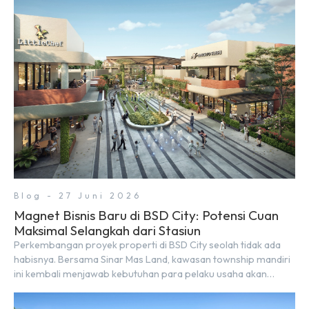
sekitar yang rindang, estetik, dan menenangkan. Sebagai
kawasan township terpadu, BSD City terus bertransformasi
menjadi area hunian modern yang sangat mendukung […]
Blog - 27 Juni 2026
Magnet Bisnis Baru di BSD City: Potensi Cuan
Maksimal Selangkah dari Stasiun
Perkembangan proyek properti di BSD City seolah tidak ada
habisnya. Bersama Sinar Mas Land, kawasan township mandiri
ini kembali menjawab kebutuhan para pelaku usaha akan
ruang komersial yang menjanjikan lewat kehadiran Wander
Alley Walk. Ruko terbaru di BSD City ini datang dengan