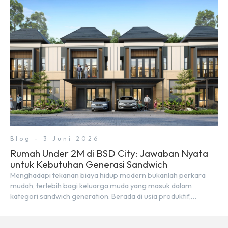
keunggulan geografis yang sangat strategis. Letaknya
menempel langsung dengan dua pusat pergerakan massa […]
Blog - 3 Juni 2026
Rumah Under 2M di BSD City: Jawaban Nyata
untuk Kebutuhan Generasi Sandwich
Menghadapi tekanan biaya hidup modern bukanlah perkara
mudah, terlebih bagi keluarga muda yang masuk dalam
kategori sandwich generation. Berada di usia produktif,
kelompok ini memikul tanggung jawab finansial ganda:
mencukupi kebutuhan keluarga inti (pasangan dan anak)