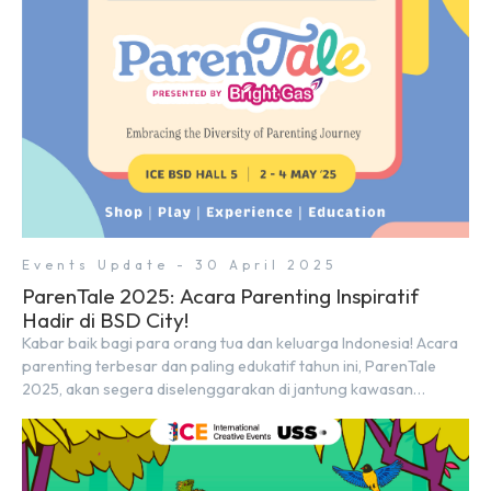
menjalin […]
Events Update - 30 April 2025
ParenTale 2025: Acara Parenting Inspiratif
Hadir di BSD City!
Kabar baik bagi para orang tua dan keluarga Indonesia! Acara
parenting terbesar dan paling edukatif tahun ini, ParenTale
2025, akan segera diselenggarakan di jantung kawasan
modern dan inovatif BSD City. Bertempat di Hall 5, ICE BSD,
acara ini akan berlangsung selama tiga hari penuh, yaitu pada 2
hingga 4 Mei 2025. Diselenggarakan oleh Parentstory dan […]