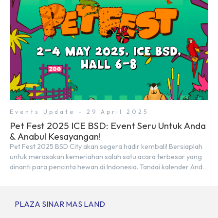
Events Update - 29 April 2025
Pet Fest 2025 ICE BSD: Event Seru Untuk Anda
& Anabul Kesayangan!
Pet Fest 2025 BSD City akan segera hadir kembali! Bersiaplah
untuk merasakan kemeriahan salah satu acara terbesar yang
dinanti para pencinta hewan di Indonesia. Tandai kalender Anda
—2 hingga 4 Mei 2025 di Hall 6-8, ICE BSD City! Di ajang Pet Fest
2025 ini, Anda dan hewan kesayanganmu bisa menikmati
beragam aktivitas interaktif bersama komunitas pecinta […]
PLAZA SINAR MAS LAND