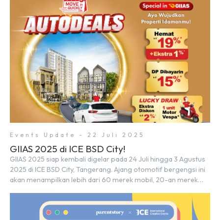
dalam memberikan kemudahan dan pengalaman berbeda bagi
para pencari hunian […]
Events Update - 22 Juli 2025
GIIAS 2025 di ICE BSD City!
GIIAS 2025 siap kembali digelar pada 24 Juli hingga 3 Agustus
2025 di ICE BSD City, Tangerang. Ajang otomotif bergengsi ini
akan menampilkan lebih dari 60 merek mobil, 20-an merek
motor, serta ratusan industri pendukung. Tak hanya menjadi
pusat perhatian bagi para pecinta otomotif, GIIAS juga menjadi
tempat berkumpulnya komunitas dan pelaku industri untuk