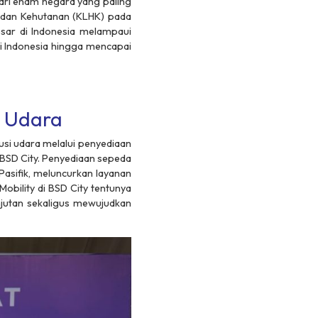
ari enam negara yang paling
p dan Kehutanan (KLHK) pada
sar di Indonesia melampaui
di Indonesia hingga mencapai
i Udara
si udara melalui penyediaan
 BSD City. Penyediaan sepeda
Pasifik, meluncurkan layanan
Mobility di BSD City tentunya
jutan sekaligus mewujudkan