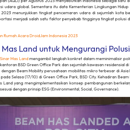
dupan (AQLI) per Agustus 2023 menyebutkan Indonesia sebagai satu d
usi udara global. Sementara itu data Kementerian Lingkungan Hidu
2023 menunjukkan tingkat pencemaran udara di sejumlah kota be
tasi menjadi salah satu faktor penyebab tingginya tingkat polusi 
uan Rumah Acara DroidJam Indonesia 2023
 Mas Land untuk Mengurangi Polus
Sinar Mas Land
mengambil langkah konkret dalam meminimalisir polu
erkantoran BSD Green Office Park dan sejumlah kawasan residensial di
ma dengan Beam Mobility perusahaan mobilitas mikro terbesar di Asia 
 pada Selasa (17/10) di Green Office Park, BSD City. Kehadiran Beam 
 Mas Land yang mengimplementasikan konsep pembangunan berkelan
 sesuai dengan prinsip ESG (Environmental, Social, Governance).