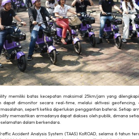
ty memiliki batas kecepatan maksimal 25km/jam yang dilengkapi d
 dapat dimonitor secara real-time, melalui aktivasi geofencing,
rmasalahan, seperti ketika diperlukan penggantian baterai. Setiap a
ility memastikan armadanya dapat diakses oleh publik, dimana seti
eselamatan dalam berkendara.
Traffic Accident Analysis System (TAAS) KoROAD, selama 6 tahun ter