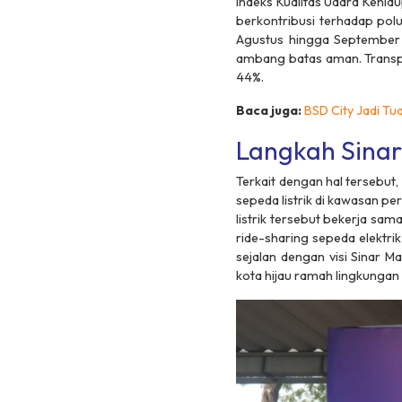
Indeks Kualitas Udara Kehi
berkontribusi terhadap pol
Agustus hingga September 
ambang batas aman. Transpor
44%.
Baca juga:
BSD City Jadi T
Langkah Sinar
Terkait dengan hal tersebut,
sepeda listrik di kawasan p
listrik tersebut bekerja sa
ride-sharing sepeda elektrik
sejalan dengan visi Sinar
kota hijau ramah lingkungan