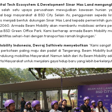
ital Tech Ecosystem & Development Sinar Mas Land mengun
 salah satu upaya perusahaan mewujudkan kawasan hunian y
 bagi masyarakat di BSD City. Selain itu, penggunaan sepeda listr
igus menjadi bentuk dukungan Sinar Mas Land kepada pemerintah gu
 2060. Armada Beam Mobility akan membantu mobilisasi antara 
gga BSD Green Office Park. Kami berharap armada Beam Mobility 
ktifitas sehari-hari dengan transportasi ramah lingkungan.”
bility Indonesia, Devraj Sathivelu menyebutkan
“Kami sangat 
 perkotaan paling maju dan padat di Tangerang. Beam Mobility bu
ndukung mobilitas Masyarakat. Namun lebih dari itu Beam Mobility ad
ta Masyarakat untuk menjalani gaya hidup baru yang lebih berkelanjut