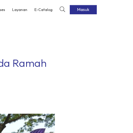
Masuk
ses
Layanan
E-Catalog
ada Ramah