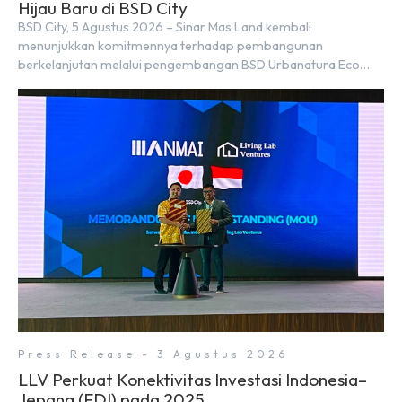
Hijau Baru di BSD City
BSD City, 5 Agustus 2026 – Sinar Mas Land kembali
menunjukkan komitmennya terhadap pembangunan
berkelanjutan melalui pengembangan BSD Urbanatura Eco
Urban Park, sebuah ruang terbuka hijau multifungsi dengan
jalur sungai sepanjang 1,5 km yang dikelilingi lanskap tropis
rimbun di BSD City yang sebelumnya dikenal sebagai Green
Pathway. Transformasi ini merupakan bagian dari upaya
perusahaan untuk […]
Press Release - 3 Agustus 2026
LLV Perkuat Konektivitas Investasi Indonesia–
Jepang (FDI) pada 2025