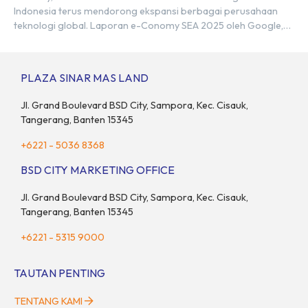
Indonesia terus mendorong ekspansi berbagai perusahaan
teknologi global. Laporan e-Conomy SEA 2025 oleh Google,
Temasek, dan Bain & Company menempatkan Indonesia
sebagai salah satu pasar digital terbesar di Asia Tenggara
dengan nilai ekonomi hampir mencapai US$100 miliar, tumbuh
PLAZA SINAR MAS LAND
sebesar 14% dibandingkan dengan tahun sebelumnya. Kondisi
ini […]
Jl. Grand Boulevard BSD City, Sampora, Kec. Cisauk,
Tangerang, Banten 15345
+6221 - 5036 8368
BSD CITY MARKETING OFFICE
Jl. Grand Boulevard BSD City, Sampora, Kec. Cisauk,
Tangerang, Banten 15345
+6221 - 5315 9000
TAUTAN PENTING
TENTANG KAMI