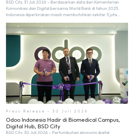
BSD City, 31 Juli 2026 – Berdasarkan data dari Kementerian
Komunikasi dan Digital bersama World Bank di tahun 2025,
Indonesia diperkirakan masih membutuhkan sekitar 3 juta
talenta digital hingga tahun 2030 atau setara dengan 600 ribu
tenaga digital baru setiap tahunnya untuk mendukung
percepatan transformasi digital di berbagai sektor strategis.
Kebutuhan tersebut menjadikan pengembangan sumber daya
[…]
Press Release - 30 Juli 2026
Odoo Indonesia Hadir di Biomedical Campus,
Digital Hub, BSD City
BSD City, 30 Juli 2026 – Pertumbuhan ekonomi digital