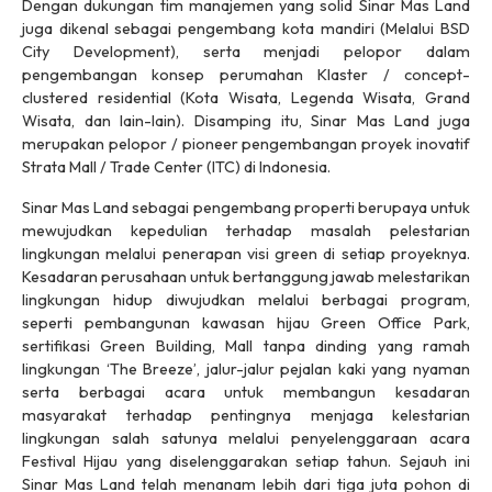
Dengan dukungan tim manajemen yang solid Sinar Mas Land
juga dikenal sebagai pengembang kota mandiri (Melalui BSD
City Development), serta menjadi pelopor dalam
pengembangan konsep perumahan Klaster / concept-
clustered residential (Kota Wisata, Legenda Wisata, Grand
Wisata, dan lain-lain). Disamping itu, Sinar Mas Land juga
merupakan pelopor / pioneer pengembangan proyek inovatif
Strata Mall / Trade Center (ITC) di Indonesia.
Sinar Mas Land sebagai pengembang properti berupaya untuk
mewujudkan kepedulian terhadap masalah pelestarian
lingkungan melalui penerapan visi green di setiap proyeknya.
Kesadaran perusahaan untuk bertanggung jawab melestarikan
lingkungan hidup diwujudkan melalui berbagai program,
seperti pembangunan kawasan hijau Green Office Park,
sertifikasi Green Building, Mall tanpa dinding yang ramah
lingkungan ‘The Breeze’, jalur-jalur pejalan kaki yang nyaman
serta berbagai acara untuk membangun kesadaran
masyarakat terhadap pentingnya menjaga kelestarian
lingkungan salah satunya melalui penyelenggaraan acara
Festival Hijau yang diselenggarakan setiap tahun. Sejauh ini
Sinar Mas Land telah menanam lebih dari tiga juta pohon di