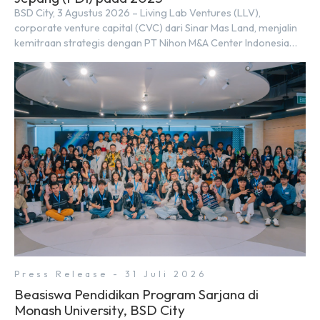
BSD City, 3 Agustus 2026 – Living Lab Ventures (LLV),
corporate venture capital (CVC) dari Sinar Mas Land, menjalin
kemitraan strategis dengan PT Nihon M&A Center Indonesia
(NMAI), bagian dari Nihon M&A Center Holdings Inc. Kemitraan
tersebut ditandai dengan penandatanganan Memorandum of
Understanding (MoU) oleh Bayu Seto (Partner at Living Lab
Ventures) dan Kosuke Kawata […]
Press Release - 31 Juli 2026
Beasiswa Pendidikan Program Sarjana di
Monash University, BSD City