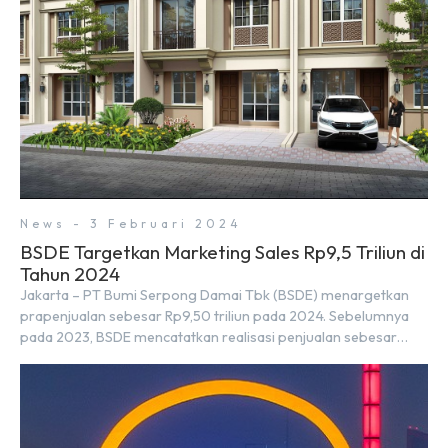
News - 3 Februari 2024
BSDE Targetkan Marketing Sales Rp9,5 Triliun di
Tahun 2024
Jakarta – PT Bumi Serpong Damai Tbk (BSDE) menargetkan
prapenjualan sebesar Rp9,50 triliun pada 2024. Sebelumnya
pada 2023, BSDE mencatatkan realisasi penjualan sebesar
Rp9,50 triliun yang melampaui target prapenjualan sebesar
Rp8,80 triliun. Menurut Direktur BSDE Hermawan Wijaya
menghadapi 2024, kondisi ekonomi global maupun nasional
dapat memengaruhi pertimbangan masyarakat untuk
membeli rumah maupun investasi di sektor […]