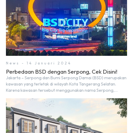
News - 14 Januari 2024
Perbedaan BSD dengan Serpong, Cek Disini!
Jakarta – Serpong dan Bumi Serpong Damai (BSD) merupakan
kawasan yang terletak di wilayah Kota Tangerang Selatan.
Karena kawasan tersebut menggunakan nama Serpong,
mungkin banyak di antara kita yang mengira kedua wilayah ini
merupakan tempat yang sama. Padahal anggapan tersebut
kurang tepat. Sebab Serpong dan BSD merupakan dua
kawasan yang berbeda. Berikut penjelasannya. Baca Juga: […]