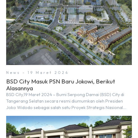
News - 19 Maret 2024
BSD City Masuk PSN Baru Jokowi, Berikut
Alasannya
BSD City,19 Maret 2024 – Bumi Serpong Damai (BSD) City di
Tangerang Selatan secara resmi diumumkan oleh Presiden
Joko Widodo sebagai salah satu Proyek Strategis Nasional
(PSN) yang baru. Pengumuman ini dibuat oleh Menteri
Koordinator Bidang Perekonomian, Airlangga Hartarto, setelah
Rapat Terbatas (ratas) bersama Jokowi di Istana Kepresidenan
pada hari Senin, 18 Maret 2024. Selain […]