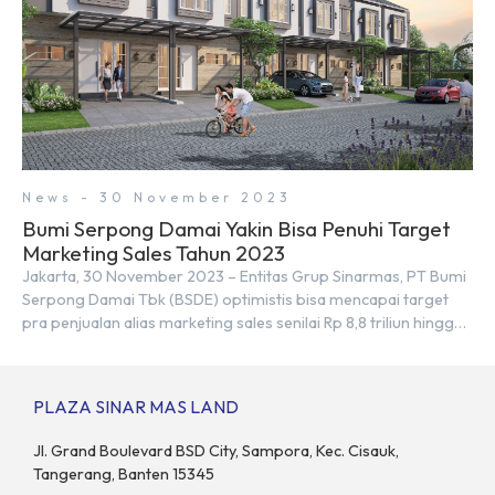
News - 30 November 2023
Bumi Serpong Damai Yakin Bisa Penuhi Target
Marketing Sales Tahun 2023
Jakarta, 30 November 2023 – Entitas Grup Sinarmas, PT Bumi
Serpong Damai Tbk (BSDE) optimistis bisa mencapai target
pra penjualan alias marketing sales senilai Rp 8,8 triliun hingga
tutup 2023. Direktur Bumi Serpong Damai Hermawan Wijaya
menjelaskan dengan pencapain per September 2023 dan
adanya insentif PPN DTP, BSDE optimistis bisa melampaui
PLAZA SINAR MAS LAND
target. “Kami yakin target […]
Jl. Grand Boulevard BSD City, Sampora, Kec. Cisauk,
Tangerang, Banten 15345