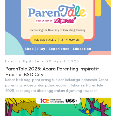
Events Update - 30 April 2025
ParenTale 2025: Acara Parenting Inspiratif
Hadir di BSD City!
Kabar baik bagi para orang tua dan keluarga Indonesia! Acara
parenting terbesar dan paling edukatif tahun ini, ParenTale
2025, akan segera diselenggarakan di jantung kawasan
modern dan inovatif BSD City. Bertempat di Hall 5, ICE BSD,
acara ini akan berlangsung selama tiga hari penuh, yaitu pada 2
hingga 4 Mei 2025. Diselenggarakan oleh Parentstory dan […]