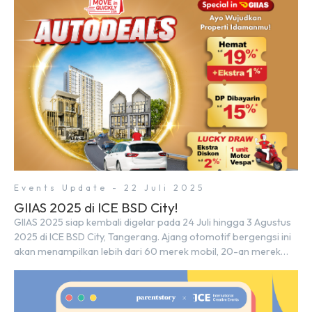
dalam memberikan kemudahan dan pengalaman berbeda bagi
para pencari hunian […]
Events Update - 22 Juli 2025
GIIAS 2025 di ICE BSD City!
GIIAS 2025 siap kembali digelar pada 24 Juli hingga 3 Agustus
2025 di ICE BSD City, Tangerang. Ajang otomotif bergengsi ini
akan menampilkan lebih dari 60 merek mobil, 20-an merek
motor, serta ratusan industri pendukung. Tak hanya menjadi
pusat perhatian bagi para pecinta otomotif, GIIAS juga menjadi
tempat berkumpulnya komunitas dan pelaku industri untuk
menjalin […]