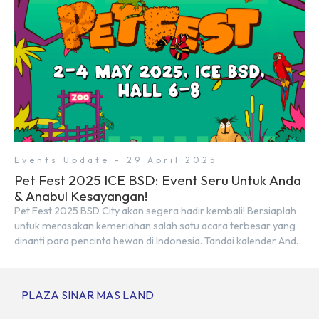
Events Update - 29 April 2025
Pet Fest 2025 ICE BSD: Event Seru Untuk Anda
& Anabul Kesayangan!
Pet Fest 2025 BSD City akan segera hadir kembali! Bersiaplah
untuk merasakan kemeriahan salah satu acara terbesar yang
dinanti para pencinta hewan di Indonesia. Tandai kalender Anda
—2 hingga 4 Mei 2025 di Hall 6-8, ICE BSD City! Di ajang Pet Fest
2025 ini, Anda dan hewan kesayanganmu bisa menikmati
beragam aktivitas interaktif bersama komunitas pecinta […]
PLAZA SINAR MAS LAND