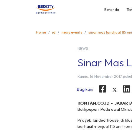
Beranda
Ten
Home
id
news events
sinar mas land jual 115 u
NEWS
Sinar Mas L
Kamis, 16 November 2017 pukul
Bagikan:
KONTAN.CO.ID - JAKART
Balikpapan. Pada awal Oktobe
Proyek
landed house
di kl
berhasil menjual 115 unit ru