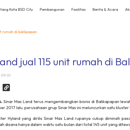
tang Kota BSD City
Pembangunan
Fasilitas
Berita & Acara
Ak
nit rumah di balikpapan
and jual 115 unit rumah di B
 09:01
A.
Sinar Mas Land terus mengembangkan bisnis di Balikapapan lewat
r 2017 lalu, perusahaan grup Sinar Mas ini meluncurkan satu kluster b
uster Hyland yang dirilis Sinar Mas Land rupanya cukup diminati pas
mah disana hanya dalam waktu satu bulan dari total 145 unit yang ditaw