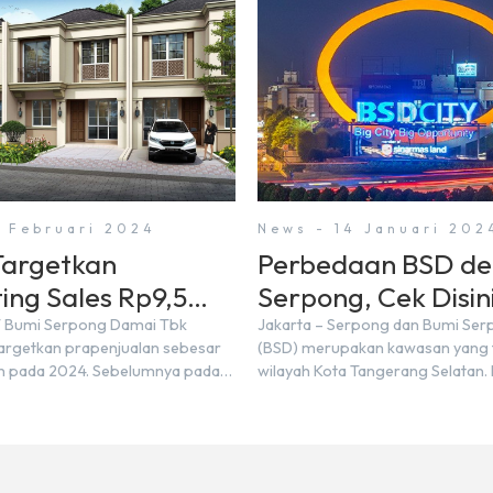
3 Februari 2024
News - 14 Januari 202
argetkan
Perbedaan BSD d
ing Sales Rp9,5
Serpong, Cek Disini
 di Tahun 2024
T Bumi Serpong Damai Tbk
Jakarta – Serpong dan Bumi Se
rgetkan prapenjualan sebesar
(BSD) merupakan kawasan yang t
iun pada 2024. Sebelumnya pada
wilayah Kota Tangerang Selatan.
mencatatkan realisasi penjualan
kawasan tersebut menggunaka
,50 triliun yang melampaui
Serpong, mungkin banyak di anta
njualan sebesar Rp8,80 triliun.
mengira kedua wilayah ini meru
ektur BSDE Hermawan Wijaya
yang sama. Padahal anggapan t
2024, kondisi ekonomi global
kurang tepat. Sebab Serpong da