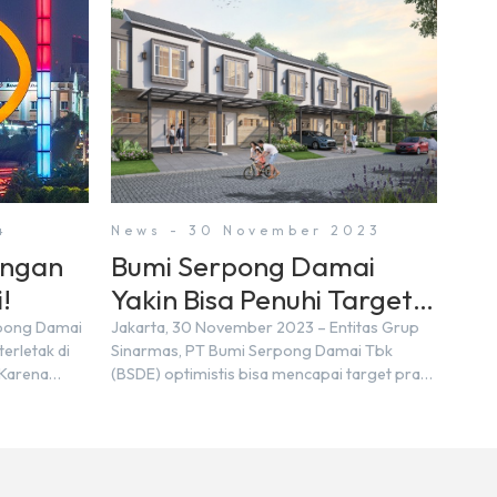
4
News - 30 November 2023
engan
Bumi Serpong Damai
!
Yakin Bisa Penuhi Target
Marketing Sales Tahun
rpong Damai
Jakarta, 30 November 2023 – Entitas Grup
erletak di
Sinarmas, PT Bumi Serpong Damai Tbk
2023
 Karena
(BSDE) optimistis bisa mencapai target pra
n nama
penjualan alias marketing sales senilai Rp 8,8
ra kita yang
triliun hingga tutup 2023. Direktur Bumi
pakan tempat
Serpong Damai Hermawan Wijaya
ersebut
menjelaskan dengan pencapain per
n BSD
September 2023 dan adanya insentif PPN