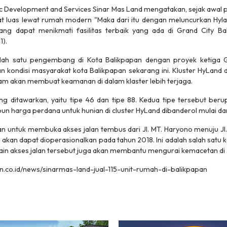
ic Development and Services Sinar Mas
Land mengatakan, sejak awal 
 luas lewat rumah modern "Maka dari itu dengan meluncurkan Hyla
ng dapat menikmati fasilitas terbaik yang ada di Grand City Bal
1).
lah satu pengembang di Kota Balikpapan dengan proyek ketiga G
an kondisi masyarakat kota Balikpapan sekarang ini. Kluster HyLand
am akan membuat keamanan di dalam klaster lebih terjaga.
ng ditawarkan, yaitu tipe 46 dan tipe 88. Kedua tipe tersebut ber
 harga perdana untuk hunian di cluster HyLand dibanderol mulai dari
n untuk membuka akses jalan tembus dari Jl. MT. Haryono menuju Jl.
i akan dapat dioperasionalkan pada tahun 2018. Ini adalah salah satu 
elain akses jalan tersebut juga akan membantu mengurai kemacetan di 
tan.co.id/news/sinarmas-land-jual-115-unit-rumah-di-balikpapan