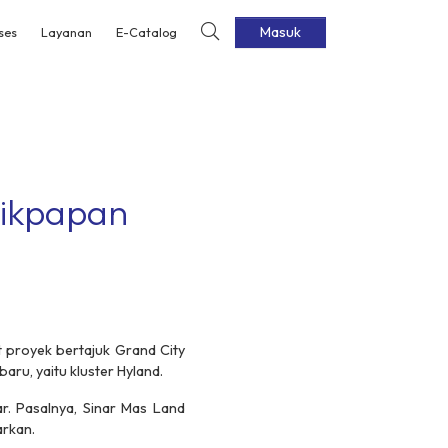
Masuk
ses
Layanan
E-Catalog
alikpapan
 proyek bertajuk Grand City
aru, yaitu kluster Hyland.
ar. Pasalnya, Sinar Mas Land
arkan.