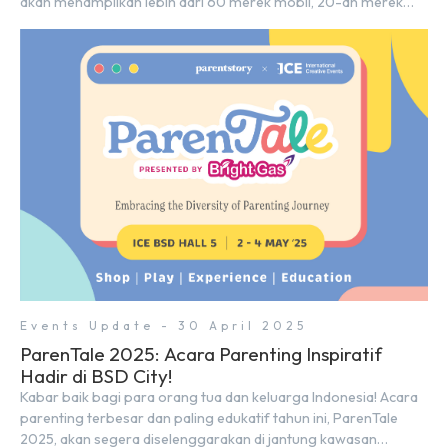
akan menampilkan lebih dari 60 merek mobil, 20-an merek
motor, serta ratusan industri pendukung. Tak hanya menjadi
pusat perhatian bagi para pecinta otomotif, GIIAS juga menjadi
tempat berkumpulnya komunitas dan pelaku industri untuk
menjalin […]
Events Update - 30 April 2025
ParenTale 2025: Acara Parenting Inspiratif
Hadir di BSD City!
Kabar baik bagi para orang tua dan keluarga Indonesia! Acara
parenting terbesar dan paling edukatif tahun ini, ParenTale
2025, akan segera diselenggarakan di jantung kawasan