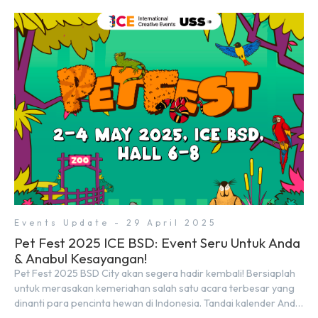
modern dan inovatif BSD City. Bertempat di Hall 5, ICE BSD,
acara ini akan berlangsung selama tiga hari penuh, yaitu pada 2
hingga 4 Mei 2025. Diselenggarakan oleh Parentstory dan […]
Events Update - 29 April 2025
Pet Fest 2025 ICE BSD: Event Seru Untuk Anda
& Anabul Kesayangan!
Pet Fest 2025 BSD City akan segera hadir kembali! Bersiaplah
untuk merasakan kemeriahan salah satu acara terbesar yang
dinanti para pencinta hewan di Indonesia. Tandai kalender Anda