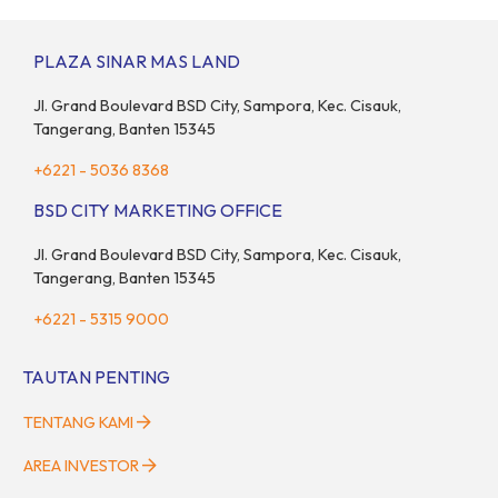
—2 hingga 4 Mei 2025 di Hall 6-8, ICE BSD City! Di ajang Pet Fest
2025 ini, Anda dan hewan kesayanganmu bisa menikmati
beragam aktivitas interaktif bersama komunitas pecinta […]
PLAZA SINAR MAS LAND
Jl. Grand Boulevard BSD City, Sampora, Kec. Cisauk,
Tangerang, Banten 15345
+6221 - 5036 8368
BSD CITY MARKETING OFFICE
Jl. Grand Boulevard BSD City, Sampora, Kec. Cisauk,
Tangerang, Banten 15345
+6221 - 5315 9000
TAUTAN PENTING
TENTANG KAMI
AREA INVESTOR