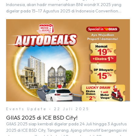
Indonesia, akan hadir memeriahkan BNI wondrX 2025 yang
digelar pada 15–17 Agustus 2025 di Indonesia Convention
Exhibition (ICE) BSD City, tepatnya di Hall 9, Booth Sinar Mas
Land. Partisipasi ini menjadi wujud komitmen Sinar Mas Land
dalam memberikan kemudahan dan pengalaman berbeda bagi
para pencari hunian […]
Events Update - 22 Juli 2025
GIIAS 2025 di ICE BSD City!
GIIAS 2025 siap kembali digelar pada 24 Juli hingga 3 Agustus
2025 di ICE BSD City, Tangerang. Ajang otomotif bergengsi ini