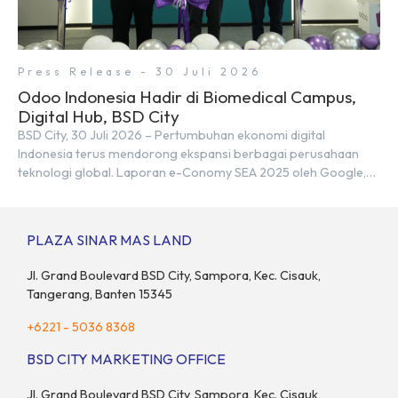
Press Release - 30 Juli 2026
Odoo Indonesia Hadir di Biomedical Campus,
Digital Hub, BSD City
BSD City, 30 Juli 2026 – Pertumbuhan ekonomi digital
Indonesia terus mendorong ekspansi berbagai perusahaan
teknologi global. Laporan e-Conomy SEA 2025 oleh Google,
Temasek, dan Bain & Company menempatkan Indonesia
sebagai salah satu pasar digital terbesar di Asia Tenggara
dengan nilai ekonomi hampir mencapai US$100 miliar, tumbuh
PLAZA SINAR MAS LAND
sebesar 14% dibandingkan dengan tahun sebelumnya. Kondisi
ini […]
Jl. Grand Boulevard BSD City, Sampora, Kec. Cisauk,
Tangerang, Banten 15345
+6221 - 5036 8368
BSD CITY MARKETING OFFICE
Jl. Grand Boulevard BSD City, Sampora, Kec. Cisauk,