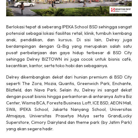
Berlokasi tepat di seberang IPEKA School BSD sehingga sangat
potensial sebagai lokasi fasilitas retail, klinik, tumbuh kembang
anak, pendidikan, dan kursus. Di sisi lain, Delrey juga
berdampingan dengan Q-Big yang merupakan salah satu
pusat perbelanjaan dan gaya hidup terbesar di BSD City
sehingga Delrey BIZTOWN ini juga cocok untuk bisnis café,
kecantikan, kantor, serta toko hobi dan sebagainya.
Delrey dikembangkan dekat dari hunian premium di BSD City
seperti The Zora, Mozia, Quantis, Greenwich Park, Enchante,
Blizfield, dan Nava Park. Selain itu, Delrey ini sangat dekat
dengan pusat bisnis hingga perkantoran di antaranya Astra Biz
Center, Wisma BCA, Foresta Business Loft, ICE BSD, AEON Mall,
SWA, IPEKA School, Jakarta Nanyang School, Universitas
Atmajaya, Universitas Prasetya Mulya serta GrandLucky
Superstore, Cimory Dairyland dan theme park (by Jatim Park)
yang akan segera hadir.