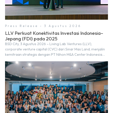
Press Release - 3 Agustus 2026
LLV Perkuat Konektivitas Investasi Indonesia–
Jepang (FDI) pada 2025
BSD City, 3 Agustus 2026 – Living Lab Ventures (LLV),
corporate venture capital (CVC) dari Sinar Mas Land, menjalin
kemitraan strategis dengan PT Nihon M&A Center Indonesia
(NMAI), bagian dari Nihon M&A Center Holdings Inc. Kemitraan
tersebut ditandai dengan penandatanganan Memorandum of
Understanding (MoU) oleh Bayu Seto (Partner at Living Lab
Ventures) dan Kosuke Kawata […]