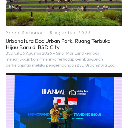
Press Release - 5 Agustus 2026
Urbanatura Eco Urban Park, Ruang Terbuka
Hijau Baru di BSD City
BSD City, 5 Agustus 2026 – Sinar Mas Land kembali
menunjukkan komitmennya terhadap pembangunan
berkelanjutan melalui pengembangan BSD Urbanatura Eco
Urban Park, sebuah ruang terbuka hijau multifungsi dengan
jalur sungai sepanjang 1,5 km yang dikelilingi lanskap tropis
rimbun di BSD City yang sebelumnya dikenal sebagai Green
Pathway. Transformasi ini merupakan bagian dari upaya
perusahaan untuk […]