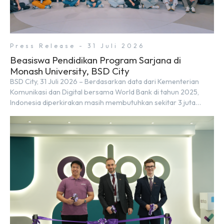
Press Release - 31 Juli 2026
Beasiswa Pendidikan Program Sarjana di
Monash University, BSD City
BSD City, 31 Juli 2026 – Berdasarkan data dari Kementerian
Komunikasi dan Digital bersama World Bank di tahun 2025,
Indonesia diperkirakan masih membutuhkan sekitar 3 juta
talenta digital hingga tahun 2030 atau setara dengan 600 ribu
tenaga digital baru setiap tahunnya untuk mendukung
percepatan transformasi digital di berbagai sektor strategis.
Kebutuhan tersebut menjadikan pengembangan sumber daya
[…]