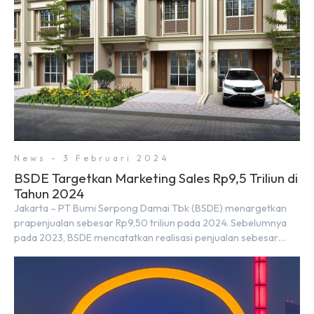
News - 3 Februari 2024
BSDE Targetkan Marketing Sales Rp9,5 Triliun di
Tahun 2024
Jakarta – PT Bumi Serpong Damai Tbk (BSDE) menargetkan
prapenjualan sebesar Rp9,50 triliun pada 2024. Sebelumnya
pada 2023, BSDE mencatatkan realisasi penjualan sebesar
Rp9,50 triliun yang melampaui target prapenjualan sebesar
Rp8,80 triliun. Menurut Direktur BSDE Hermawan Wijaya
menghadapi 2024, kondisi ekonomi global maupun nasional
dapat memengaruhi pertimbangan masyarakat untuk
membeli rumah maupun investasi di sektor […]