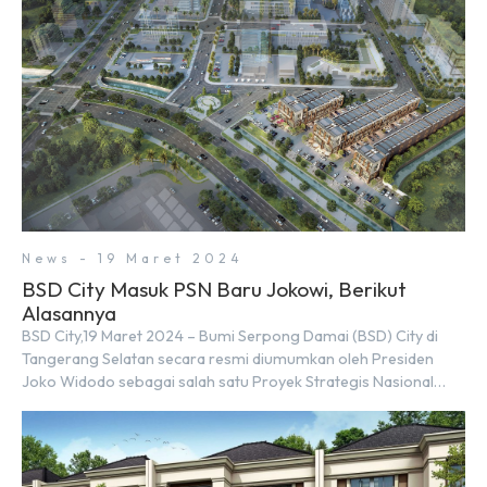
News - 19 Maret 2024
BSD City Masuk PSN Baru Jokowi, Berikut
Alasannya
BSD City,19 Maret 2024 – Bumi Serpong Damai (BSD) City di
Tangerang Selatan secara resmi diumumkan oleh Presiden
Joko Widodo sebagai salah satu Proyek Strategis Nasional
(PSN) yang baru. Pengumuman ini dibuat oleh Menteri
Koordinator Bidang Perekonomian, Airlangga Hartarto, setelah
Rapat Terbatas (ratas) bersama Jokowi di Istana Kepresidenan
pada hari Senin, 18 Maret 2024. Selain […]