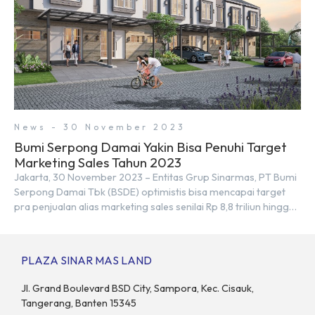
News - 30 November 2023
Bumi Serpong Damai Yakin Bisa Penuhi Target
Marketing Sales Tahun 2023
Jakarta, 30 November 2023 – Entitas Grup Sinarmas, PT Bumi
Serpong Damai Tbk (BSDE) optimistis bisa mencapai target
pra penjualan alias marketing sales senilai Rp 8,8 triliun hingga
tutup 2023. Direktur Bumi Serpong Damai Hermawan Wijaya
menjelaskan dengan pencapain per September 2023 dan
adanya insentif PPN DTP, BSDE optimistis bisa melampaui
PLAZA SINAR MAS LAND
target. “Kami yakin target […]
Jl. Grand Boulevard BSD City, Sampora, Kec. Cisauk,
Tangerang, Banten 15345