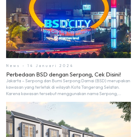
News - 14 Januari 2024
Perbedaan BSD dengan Serpong, Cek Disini!
Jakarta – Serpong dan Bumi Serpong Damai (BSD) merupakan
kawasan yang terletak di wilayah Kota Tangerang Selatan.
Karena kawasan tersebut menggunakan nama Serpong,
mungkin banyak di antara kita yang mengira kedua wilayah ini
merupakan tempat yang sama. Padahal anggapan tersebut
kurang tepat. Sebab Serpong dan BSD merupakan dua
kawasan yang berbeda. Berikut penjelasannya. Baca Juga: […]