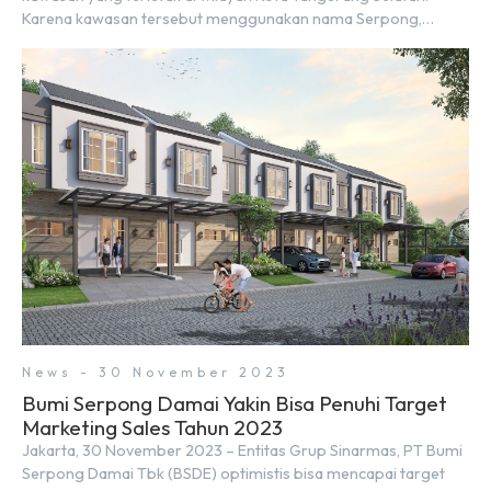
Karena kawasan tersebut menggunakan nama Serpong,
mungkin banyak di antara kita yang mengira kedua wilayah ini
merupakan tempat yang sama. Padahal anggapan tersebut
kurang tepat. Sebab Serpong dan BSD merupakan dua
kawasan yang berbeda. Berikut penjelasannya. Baca Juga: […]
News - 30 November 2023
Bumi Serpong Damai Yakin Bisa Penuhi Target
Marketing Sales Tahun 2023
Jakarta, 30 November 2023 – Entitas Grup Sinarmas, PT Bumi
Serpong Damai Tbk (BSDE) optimistis bisa mencapai target