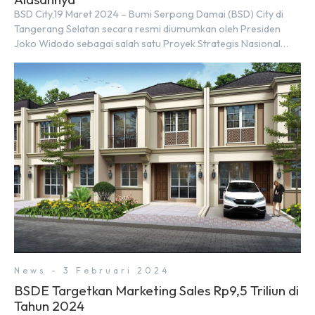
BSD City,19 Maret 2024 – Bumi Serpong Damai (BSD) City di
Tangerang Selatan secara resmi diumumkan oleh Presiden
Joko Widodo sebagai salah satu Proyek Strategis Nasional
(PSN) yang baru. Pengumuman ini dibuat oleh Menteri
Koordinator Bidang Perekonomian, Airlangga Hartarto, setelah
Rapat Terbatas (ratas) bersama Jokowi di Istana Kepresidenan
pada hari Senin, 18 Maret 2024. Selain […]
News - 3 Februari 2024
BSDE Targetkan Marketing Sales Rp9,5 Triliun di
Tahun 2024