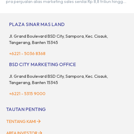
pra penjualan alias marketing sales senilai Rp 8,8 triliun hingga
tutup 2023. Direktur Bumi Serpong Damai Hermawan Wijaya
menjelaskan dengan pencapain per September 2023 dan
adanya insentif PPN DTP, BSDE optimistis bisa melampaui
PLAZA SINAR MAS LAND
target. “Kami yakin target […]
Jl. Grand Boulevard BSD City, Sampora, Kec. Cisauk,
Tangerang, Banten 15345
+6221 - 5036 8368
BSD CITY MARKETING OFFICE
Jl. Grand Boulevard BSD City, Sampora, Kec. Cisauk,
Tangerang, Banten 15345
+6221 - 5315 9000
TAUTAN PENTING
TENTANG KAMI
AREA INVESTOR