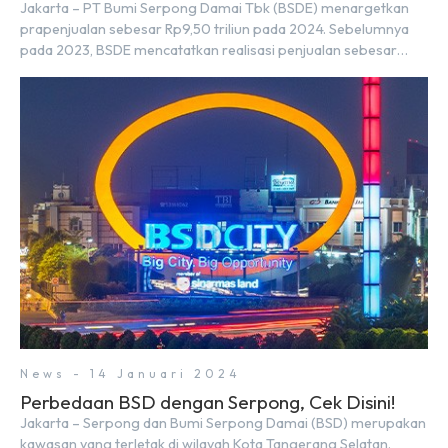
Jakarta – PT Bumi Serpong Damai Tbk (BSDE) menargetkan
prapenjualan sebesar Rp9,50 triliun pada 2024. Sebelumnya
pada 2023, BSDE mencatatkan realisasi penjualan sebesar
Rp9,50 triliun yang melampaui target prapenjualan sebesar
Rp8,80 triliun. Menurut Direktur BSDE Hermawan Wijaya
menghadapi 2024, kondisi ekonomi global maupun nasional
dapat memengaruhi pertimbangan masyarakat untuk
membeli rumah maupun investasi di sektor […]
News - 14 Januari 2024
Perbedaan BSD dengan Serpong, Cek Disini!
Jakarta – Serpong dan Bumi Serpong Damai (BSD) merupakan
kawasan yang terletak di wilayah Kota Tangerang Selatan.