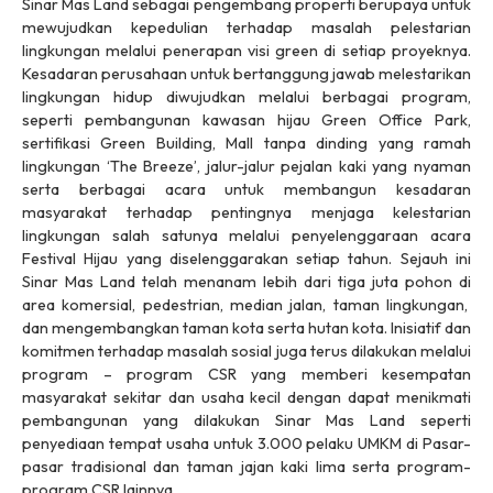
Sinar Mas Land sebagai pengembang properti berupaya untuk
mewujudkan kepedulian terhadap masalah pelestarian
lingkungan melalui penerapan visi green di setiap proyeknya.
Kesadaran perusahaan untuk bertanggung jawab melestarikan
lingkungan hidup diwujudkan melalui berbagai program,
seperti pembangunan kawasan hijau Green Office Park,
sertifikasi Green Building, Mall tanpa dinding yang ramah
lingkungan ‘The Breeze’, jalur-jalur pejalan kaki yang nyaman
serta berbagai acara untuk membangun kesadaran
masyarakat terhadap pentingnya menjaga kelestarian
lingkungan salah satunya melalui penyelenggaraan acara
Festival Hijau yang diselenggarakan setiap tahun. Sejauh ini
Sinar Mas Land telah menanam lebih dari tiga juta pohon di
area komersial, pedestrian, median jalan, taman lingkungan,
dan mengembangkan taman kota serta hutan kota. Inisiatif dan
komitmen terhadap masalah sosial juga terus dilakukan melalui
program – program CSR yang memberi kesempatan
masyarakat sekitar dan usaha kecil dengan dapat menikmati
pembangunan yang dilakukan Sinar Mas Land seperti
penyediaan tempat usaha untuk 3.000 pelaku UMKM di Pasar-
pasar tradisional dan taman jajan kaki lima serta program-
program CSR lainnya.