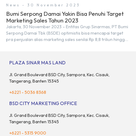
News - 30 November 2023
Bumi Serpong Damai Yakin Bisa Penuhi Target
Marketing Sales Tahun 2023
Jakarta, 30 November 2023 – Entitas Grup Sinarmas, PT Bumi
Serpong Damai Tbk (BSDE) optimistis bisa mencapai target
pra penjualan alias marketing sales senilai Rp 8,8 triliun hingga
tutup 2023. Direktur Bumi Serpong Damai Hermawan Wijaya
menjelaskan dengan pencapain per September 2023 dan
adanya insentif PPN DTP, BSDE optimistis bisa melampaui
PLAZA SINAR MAS LAND
target. “Kami yakin target […]
Jl. Grand Boulevard BSD City, Sampora, Kec. Cisauk,
Tangerang, Banten 15345
+6221 - 5036 8368
BSD CITY MARKETING OFFICE
Jl. Grand Boulevard BSD City, Sampora, Kec. Cisauk,
Tangerang, Banten 15345
+6221 - 5315 9000