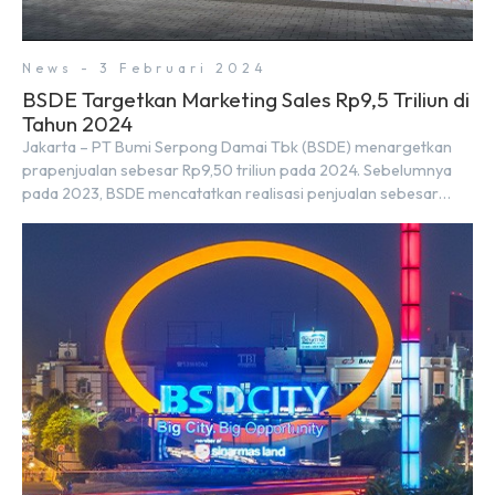
News - 3 Februari 2024
BSDE Targetkan Marketing Sales Rp9,5 Triliun di
Tahun 2024
Jakarta – PT Bumi Serpong Damai Tbk (BSDE) menargetkan
prapenjualan sebesar Rp9,50 triliun pada 2024. Sebelumnya
pada 2023, BSDE mencatatkan realisasi penjualan sebesar
Rp9,50 triliun yang melampaui target prapenjualan sebesar
Rp8,80 triliun. Menurut Direktur BSDE Hermawan Wijaya
menghadapi 2024, kondisi ekonomi global maupun nasional
dapat memengaruhi pertimbangan masyarakat untuk
membeli rumah maupun investasi di sektor […]