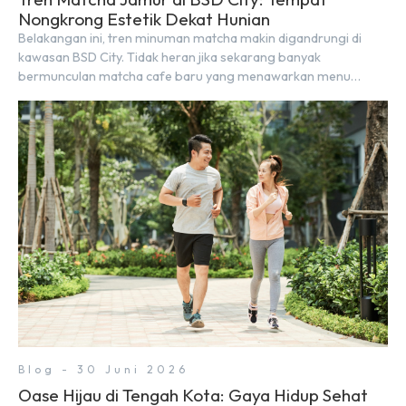
Nongkrong Estetik Dekat Hunian
Belakangan ini, tren minuman matcha makin digandrungi di
kawasan BSD City. Tidak heran jika sekarang banyak
bermunculan matcha cafe baru yang menawarkan menu
autentik, konsep visual yang estetik, serta atmosfer yang
nyaman, baik untuk produktif bekerja (WFC) maupun sekadar
bersantai bersama orang terdekat. Kabar baiknya, deretan
kafe hits ini tersebar di lokasi-lokasi strategis yang sangat […]
Blog - 30 Juni 2026
Oase Hijau di Tengah Kota: Gaya Hidup Sehat