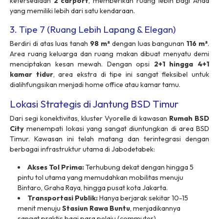
ketersediaan
2 carport
, memberikan ruang lebih bagi Anda
yang memiliki lebih dari satu kendaraan.
3. Tipe 7 (Ruang Lebih Lapang & Elegan)
Berdiri di atas luas tanah
98 m²
dengan luas bangunan
116 m²
.
Area ruang keluarga dan ruang makan dibuat menyatu demi
menciptakan kesan mewah. Dengan opsi
2+1 hingga 4+1
kamar tidur
, area ekstra di tipe ini sangat fleksibel untuk
dialihfungsikan menjadi
home office
atau kamar tamu.
Lokasi Strategis di Jantung BSD Timur
Dari segi konektivitas, kluster Vyorelle di kawasan
Rumah BSD
City
menempati lokasi yang sangat diuntungkan di area BSD
Timur. Kawasan ini telah matang dan terintegrasi dengan
berbagai infrastruktur utama di Jabodetabek:
Akses Tol Prima:
Terhubung dekat dengan hingga 5
pintu tol utama yang memudahkan mobilitas menuju
Bintaro, Graha Raya, hingga pusat kota Jakarta.
Transportasi Publik:
Hanya berjarak sekitar 10-15
menit menuju
Stasiun Rawa Buntu
, menjadikannya
sangat praktis bagi para pelaju (
commuter
).