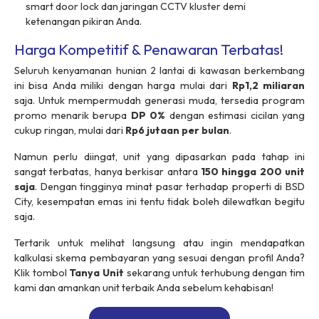
smart door lock
dan jaringan CCTV kluster demi
ketenangan pikiran Anda.
Harga Kompetitif & Penawaran Terbatas!
Seluruh kenyamanan hunian 2 lantai di kawasan berkembang
ini bisa Anda miliki dengan harga mulai dari
Rp1,2 miliaran
saja. Untuk mempermudah generasi muda, tersedia program
promo menarik berupa
DP 0%
dengan estimasi cicilan yang
cukup ringan, mulai dari
Rp6 jutaan per bulan
.
Namun perlu diingat, unit yang dipasarkan pada tahap ini
sangat terbatas, hanya berkisar antara
150 hingga 200 unit
saja
. Dengan tingginya minat pasar terhadap properti di BSD
City, kesempatan emas ini tentu tidak boleh dilewatkan begitu
saja.
Tertarik untuk melihat langsung atau ingin mendapatkan
kalkulasi skema pembayaran yang sesuai dengan profil Anda?
Klik tombol
Tanya Unit
sekarang untuk terhubung dengan tim
kami dan amankan unit terbaik Anda sebelum kehabisan!