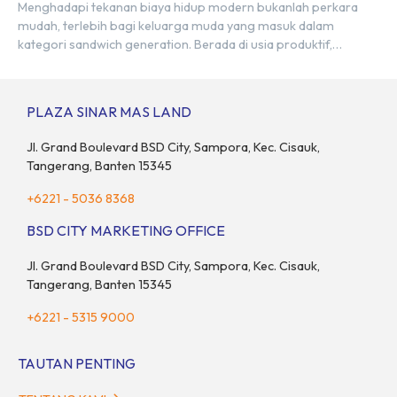
Menghadapi tekanan biaya hidup modern bukanlah perkara
mudah, terlebih bagi keluarga muda yang masuk dalam
kategori sandwich generation. Berada di usia produktif,
kelompok ini memikul tanggung jawab finansial ganda:
mencukupi kebutuhan keluarga inti (pasangan dan anak)
sekaligus menyokong orang tua di waktu bersamaan.
PLAZA SINAR MAS LAND
Fenomena urban ini kian marak di kota-kota besar, termasuk di
kawasan berkembang […]
Jl. Grand Boulevard BSD City, Sampora, Kec. Cisauk,
Tangerang, Banten 15345
+6221 - 5036 8368
BSD CITY MARKETING OFFICE
Jl. Grand Boulevard BSD City, Sampora, Kec. Cisauk,
Tangerang, Banten 15345
+6221 - 5315 9000
TAUTAN PENTING