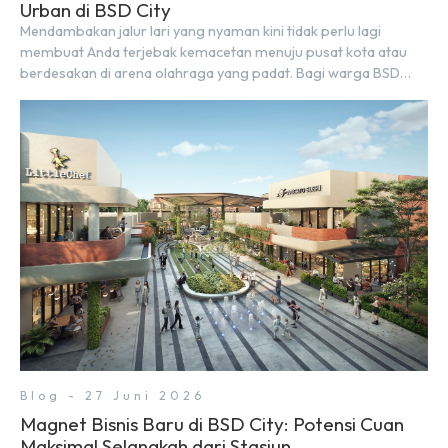
Urban di BSD City
Mendambakan jalur lari yang nyaman kini tidak perlu lagi
membuat Anda terjebak kemacetan menuju pusat kota atau
berdesakan di arena olahraga yang padat. Bagi warga BSD
City, berolahraga rutin bisa dinikmati langsung di lingkungan
sekitar yang rindang, estetik, dan menenangkan. Sebagai
kawasan township terpadu, BSD City terus bertransformasi
menjadi area hunian modern yang sangat mendukung […]
Blog - 27 Juni 2026
Magnet Bisnis Baru di BSD City: Potensi Cuan
Maksimal Selangkah dari Stasiun