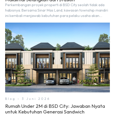
Perkembangan proyek properti di BSD City seolah tidak ada
habisnya. Bersama Sinar Mas Land, kawasan township mandiri
ini kembali menjawab kebutuhan para pelaku usaha akan
ruang komersial yang menjanjikan lewat kehadiran Wander
Alley Walk. Ruko terbaru di BSD City ini datang dengan
keunggulan geografis yang sangat strategis. Letaknya
menempel langsung dengan dua pusat pergerakan massa […]
Blog - 3 Juni 2026
Rumah Under 2M di BSD City: Jawaban Nyata
untuk Kebutuhan Generasi Sandwich