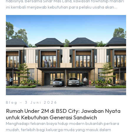
habisnya. Bersama Sinar Mas Land, kawasan township mandiri
ini kembali menjawab kebutuhan para pelaku usaha akan
ruang komersial yang menjanjikan lewat kehadiran Wander
Alley Walk. Ruko terbaru di BSD City ini datang dengan
keunggulan geografis yang sangat strategis. Letaknya
menempel langsung dengan dua pusat pergerakan massa […]
Blog - 3 Juni 2026
Rumah Under 2M di BSD City: Jawaban Nyata
untuk Kebutuhan Generasi Sandwich
Menghadapi tekanan biaya hidup modern bukanlah perkara
mudah, terlebih bagi keluarga muda yang masuk dalam