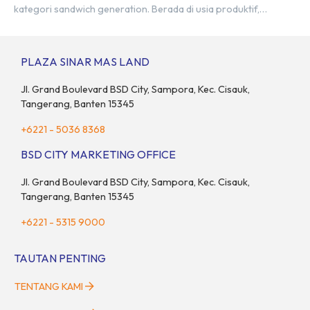
kategori sandwich generation. Berada di usia produktif,
kelompok ini memikul tanggung jawab finansial ganda:
mencukupi kebutuhan keluarga inti (pasangan dan anak)
sekaligus menyokong orang tua di waktu bersamaan.
PLAZA SINAR MAS LAND
Fenomena urban ini kian marak di kota-kota besar, termasuk di
kawasan berkembang […]
Jl. Grand Boulevard BSD City, Sampora, Kec. Cisauk,
Tangerang, Banten 15345
+6221 - 5036 8368
BSD CITY MARKETING OFFICE
Jl. Grand Boulevard BSD City, Sampora, Kec. Cisauk,
Tangerang, Banten 15345
+6221 - 5315 9000
TAUTAN PENTING
TENTANG KAMI