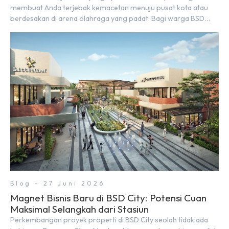
membuat Anda terjebak kemacetan menuju pusat kota atau
berdesakan di arena olahraga yang padat. Bagi warga BSD
City, berolahraga rutin bisa dinikmati langsung di lingkungan
sekitar yang rindang, estetik, dan menenangkan. Sebagai
kawasan township terpadu, BSD City terus bertransformasi
menjadi area hunian modern yang sangat mendukung […]
Blog - 27 Juni 2026
Magnet Bisnis Baru di BSD City: Potensi Cuan
Maksimal Selangkah dari Stasiun
Perkembangan proyek properti di BSD City seolah tidak ada