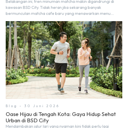
Belakangan ini, tren minuman matcha makin digandrungi di
kawasan BSD City. Tidak heran jika sekarang banyak
bermunculan matcha cafe baru yang menawarkan menu
autentik, konsep visual yang estetik, serta atmosfer yang
nyaman, baik untuk produktif bekerja (WFC) maupun sekadar
bersantai bersama orang terdekat. Kabar baiknya, deretan
kafe hits ini tersebar di lokasi-lokasi strategis yang sangat […]
Blog - 30 Juni 2026
Oase Hijau di Tengah Kota: Gaya Hidup Sehat
Urban di BSD City
Mendambakan jalur lari yang nyaman kini tidak perlu lagi