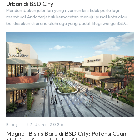
Urban di BSD City
Mendambakan jalur lari yang nyaman kini tidak perlu lagi
membuat Anda terjebak kemacetan menuju pusat kota atau
berdesakan di arena olahraga yang padat. Bagi warga BSD
City, berolahraga rutin bisa dinikmati langsung di lingkungan
sekitar yang rindang, estetik, dan menenangkan. Sebagai
kawasan township terpadu, BSD City terus bertransformasi
menjadi area hunian modern yang sangat mendukung […]
Blog - 27 Juni 2026
Magnet Bisnis Baru di BSD City: Potensi Cuan