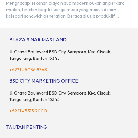
Menghadapi tekanan biaya hidup modern bukanlah perkara
mudah, terlebih bagi keluarga muda yang masuk dalam
kategori sandwich generation. Berada di usia produktif,
kelompok ini memikul tanggung jawab finansial ganda:
mencukupi kebutuhan keluarga inti (pasangan dan anak)
sekaligus menyokong orang tua di waktu bersamaan.
PLAZA SINAR MAS LAND
Fenomena urban ini kian marak di kota-kota besar, termasuk di
kawasan berkembang […]
Jl. Grand Boulevard BSD City, Sampora, Kec. Cisauk,
Tangerang, Banten 15345
+6221 - 5036 8368
BSD CITY MARKETING OFFICE
Jl. Grand Boulevard BSD City, Sampora, Kec. Cisauk,
Tangerang, Banten 15345
+6221 - 5315 9000
TAUTAN PENTING