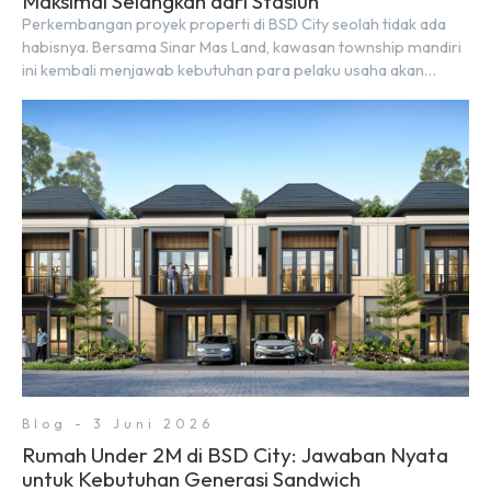
Maksimal Selangkah dari Stasiun
Perkembangan proyek properti di BSD City seolah tidak ada
habisnya. Bersama Sinar Mas Land, kawasan township mandiri
ini kembali menjawab kebutuhan para pelaku usaha akan
ruang komersial yang menjanjikan lewat kehadiran Wander
Alley Walk. Ruko terbaru di BSD City ini datang dengan
keunggulan geografis yang sangat strategis. Letaknya
menempel langsung dengan dua pusat pergerakan massa […]
Blog - 3 Juni 2026
Rumah Under 2M di BSD City: Jawaban Nyata
untuk Kebutuhan Generasi Sandwich