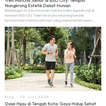
Tren Matcha Jamur di BSD City: Tempat
Nongkrong Estetik Dekat Hunian
Belakangan ini, tren minuman matcha makin digandrungi di
kawasan BSD City. Tidak heran jika sekarang banyak
bermunculan matcha cafe baru yang menawarkan menu
autentik, konsep visual yang estetik, serta atmosfer yang
nyaman, baik untuk produktif bekerja (WFC) maupun sekadar
bersantai bersama orang terdekat. Kabar baiknya, deretan
kafe hits ini tersebar di lokasi-lokasi strategis yang sangat […]
Blog - 30 Juni 2026
Oase Hijau di Tengah Kota: Gaya Hidup Sehat