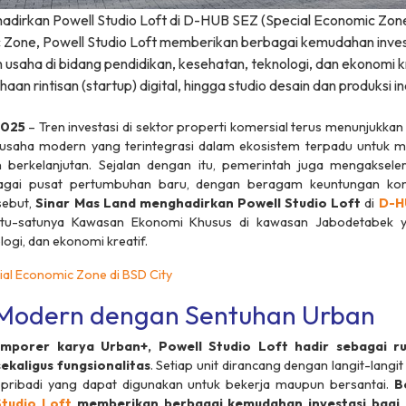
adirkan Powell Studio Loft di D-HUB SEZ (Special Economic Zone)
Zone, Powell Studio Loft memberikan berbagai kemudahan investa
saha di bidang pendidikan, kesehatan, teknologi, dan ekonomi kre
aan rintisan (startup) digital, hingga studio desain dan produksi in
2025
– Tren investasi di sektor properti komersial terus menunjukkan
usaha modern yang terintegrasi dalam ekosistem terpadu untuk me
n berkelanjutan. Sejalan dengan itu, pemerintah juga mengakse
gai pusat pertumbuhan baru, dengan beragam keuntungan komp
ebut,
Sinar Mas Land menghadirkan
Powell Studio Loft
di
D-H
atu-satunya Kawasan Ekonomi Khusus di kawasan Jabodetabek 
logi, dan ekonomi kreatif.
al Economic Zone di BSD City
Modern dengan Sentuhan Urban
mporer karya Urban+, Powell Studio Loft hadir sebagai 
kaligus fungsionalitas
. Setiap unit dirancang dengan langit-langit
n pribadi yang dapat digunakan untuk bekerja maupun bersantai.
B
Studio Loft
memberikan berbagai kemudahan investasi bagi i