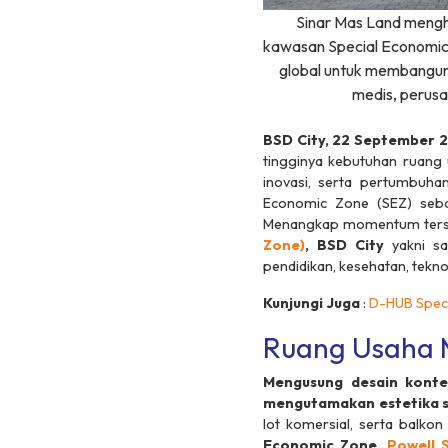
Sinar Mas Land mengh
kawasan Special Economic 
global untuk membangun u
medis, perusah
BSD City, 22 September 
tingginya kebutuhan ruang 
inovasi, serta pertumbuha
Economic Zone
(SEZ) seba
Menangkap momentum ters
Zone
)
, BSD City
yakni s
pendidikan, kesehatan, tekno
Kunjungi Juga
:
D-HUB Speci
Ruang Usaha 
Mengusung desain konte
mengutamakan estetika se
lot komersial, serta balko
Economic Zone
,
Powell 