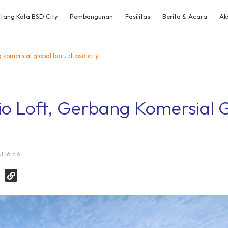
tang Kota BSD City
Pembangunan
Fasilitas
Berita & Acara
Ak
 komersial global baru di bsd city
io Loft, Gerbang Komersial 
l 16:46