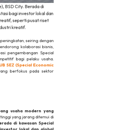
, BSD City. Berada di
si bagi investor lokal dan
atif, seperti pusat riset
dustri kreatif.
 peningkatan, seiring dengan
ndorong kolaborasi bisnis,
lerasi pengembangan
Special
etitif bagi pelaku usaha.
UB SEZ (
Special Economic
yang berfokus pada sektor
ruang usaha modern yang
 tinggi yang jarang ditemui di
erada di kawasan
Special
nvestor lokal dan global