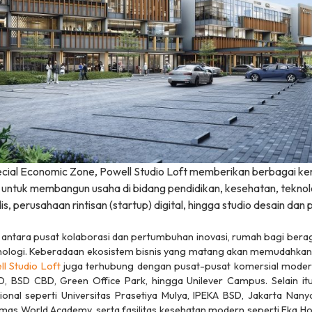
cial Economic Zone
, Powell Studio Loft memberikan berbagai ke
al untuk membangun usaha di bidang pendidikan, kesehatan, teknolo
is, perusahaan rintisan (
startup
) digital, hingga studio desain dan p
di antara pusat kolaborasi dan pertumbuhan inovasi, rumah bagi be
nologi. Keberadaan ekosistem bisnis yang matang akan memudahkan si
l Studio Loft
juga terhubung dengan pusat-pusat komersial moder
D, BSD CBD, Green Office Park, hingga Unilever Campus. Selain itu, 
sional seperti Universitas Prasetiya Mulya, IPEKA BSD, Jakarta Nany
rmas World Academy, serta fasilitas kesehatan modern seperti Eka 