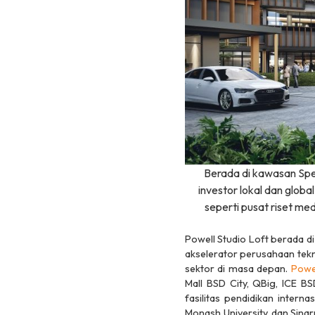
Berada di kawasan
Spe
investor lokal dan glob
seperti pusat riset med
Powell Studio Loft berada 
akselerator perusahaan tek
sektor di masa depan.
Powel
Mall BSD City, QBig, ICE BS
fasilitas pendidikan interna
Monash University, dan Sina