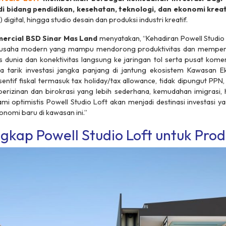
 bidang pendidikan, kesehatan, teknologi, dan ekonomi kreat
p
) digital, hingga studio desain dan produksi industri kreatif.
ercial BSD Sinar Mas Land
menyatakan, “Kehadiran Powell Studi
 usaha modern yang mampu mendorong produktivitas dan memperlu
s dunia dan konektivitas langsung ke jaringan tol serta pusat komers
 tarik investasi jangka panjang di jantung ekosistem Kawasan
entif fiskal termasuk
tax holiday/tax allowance
, tidak dipungut PPN,
 perizinan dan birokrasi yang lebih sederhana, kemudahan imigrasi, 
mi optimistis Powell Studio Loft akan menjadi destinasi investasi 
omi baru di kawasan ini.”
ngkap Powell Studio Loft untuk Prod