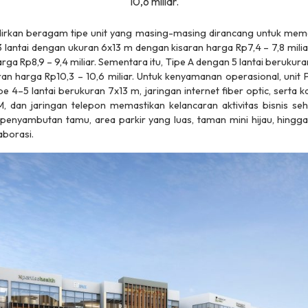
10,6 miliar.
rkan beragam tipe unit yang masing-masing dirancang untuk meme
 3 lantai dengan ukuran 6x13 m dengan kisaran harga Rp7,4 – 7,8 miliar
ga Rp8,9 – 9,4 miliar. Sementara itu, Tipe A dengan 5 lantai beruk
ran harga Rp10,3 – 10,6 miliar. Untuk kenyamanan operasional, unit P
ipe 4–5 lantai berukuran 7x13 m, jaringan internet
fiber optic
, serta k
AM, dan jaringan telepon memastikan kelancaran aktivitas bisnis seh
s penyambutan tamu, area parkir yang luas, taman mini hijau, hingg
aborasi.