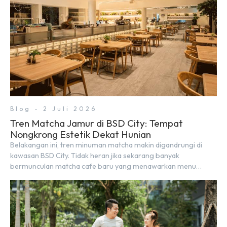
Blog - 2 Juli 2026
Tren Matcha Jamur di BSD City: Tempat
Nongkrong Estetik Dekat Hunian
Belakangan ini, tren minuman matcha makin digandrungi di
kawasan BSD City. Tidak heran jika sekarang banyak
bermunculan matcha cafe baru yang menawarkan menu
autentik, konsep visual yang estetik, serta atmosfer yang
nyaman, baik untuk produktif bekerja (WFC) maupun sekadar
bersantai bersama orang terdekat. Kabar baiknya, deretan
kafe hits ini tersebar di lokasi-lokasi strategis yang sangat […]