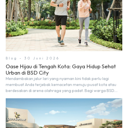
Blog - 30 Juni 2026
Oase Hijau di Tengah Kota: Gaya Hidup Sehat
Urban di BSD City
Mendambakan jalur lari yang nyaman kini tidak perlu lagi
membuat Anda terjebak kemacetan menuju pusat kota atau
berdesakan di arena olahraga yang padat. Bagi warga BSD
City, berolahraga rutin bisa dinikmati langsung di lingkungan
sekitar yang rindang, estetik, dan menenangkan. Sebagai
kawasan township terpadu, BSD City terus bertransformasi
menjadi area hunian modern yang sangat mendukung […]