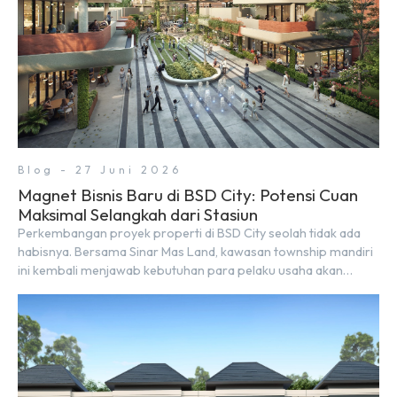
Blog - 27 Juni 2026
Magnet Bisnis Baru di BSD City: Potensi Cuan
Maksimal Selangkah dari Stasiun
Perkembangan proyek properti di BSD City seolah tidak ada
habisnya. Bersama Sinar Mas Land, kawasan township mandiri
ini kembali menjawab kebutuhan para pelaku usaha akan
ruang komersial yang menjanjikan lewat kehadiran Wander
Alley Walk. Ruko terbaru di BSD City ini datang dengan
keunggulan geografis yang sangat strategis. Letaknya
menempel langsung dengan dua pusat pergerakan massa […]