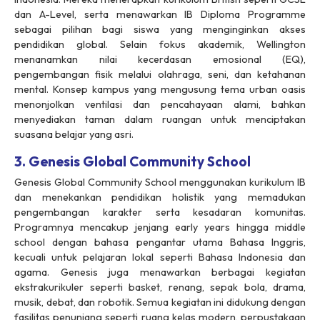
dan A-Level, serta menawarkan IB Diploma Programme
sebagai pilihan bagi siswa yang menginginkan akses
pendidikan global. Selain fokus akademik, Wellington
menanamkan nilai kecerdasan emosional (EQ),
pengembangan fisik melalui olahraga, seni, dan ketahanan
mental. Konsep kampus yang mengusung tema urban oasis
menonjolkan ventilasi dan pencahayaan alami, bahkan
menyediakan taman dalam ruangan untuk menciptakan
suasana belajar yang asri.
3. Genesis Global Community School
Genesis Global Community School menggunakan kurikulum IB
dan menekankan pendidikan holistik yang memadukan
pengembangan karakter serta kesadaran komunitas.
Programnya mencakup jenjang early years hingga middle
school dengan bahasa pengantar utama Bahasa Inggris,
kecuali untuk pelajaran lokal seperti Bahasa Indonesia dan
agama. Genesis juga menawarkan berbagai kegiatan
ekstrakurikuler seperti basket, renang, sepak bola, drama,
musik, debat, dan robotik. Semua kegiatan ini didukung dengan
fasilitas penunjang seperti ruang kelas modern, perpustakaan