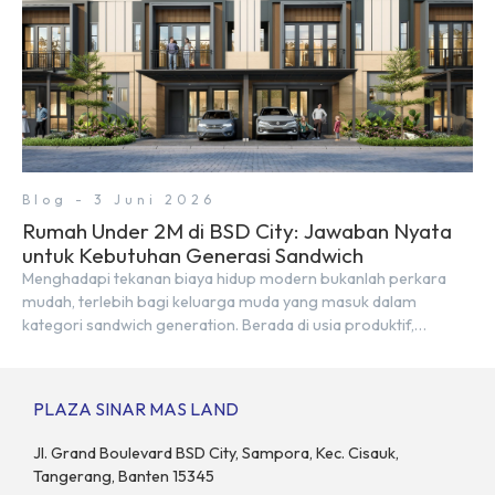
Blog - 3 Juni 2026
Rumah Under 2M di BSD City: Jawaban Nyata
untuk Kebutuhan Generasi Sandwich
Menghadapi tekanan biaya hidup modern bukanlah perkara
mudah, terlebih bagi keluarga muda yang masuk dalam
kategori sandwich generation. Berada di usia produktif,
kelompok ini memikul tanggung jawab finansial ganda:
mencukupi kebutuhan keluarga inti (pasangan dan anak)
sekaligus menyokong orang tua di waktu bersamaan.
PLAZA SINAR MAS LAND
Fenomena urban ini kian marak di kota-kota besar, termasuk di
kawasan berkembang […]
Jl. Grand Boulevard BSD City, Sampora, Kec. Cisauk,
Tangerang, Banten 15345