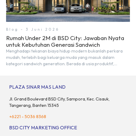
Blog - 3 Juni 2026
Rumah Under 2M di BSD City: Jawaban Nyata
untuk Kebutuhan Generasi Sandwich
Menghadapi tekanan biaya hidup modern bukanlah perkara
mudah, terlebih bagi keluarga muda yang masuk dalam
kategori sandwich generation. Berada di usia produktif,
kelompok ini memikul tanggung jawab finansial ganda:
mencukupi kebutuhan keluarga inti (pasangan dan anak)
sekaligus menyokong orang tua di waktu bersamaan.
PLAZA SINAR MAS LAND
Fenomena urban ini kian marak di kota-kota besar, termasuk di
kawasan berkembang […]
Jl. Grand Boulevard BSD City, Sampora, Kec. Cisauk,
Tangerang, Banten 15345
+6221 - 5036 8368
BSD CITY MARKETING OFFICE