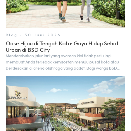
Blog - 30 Juni 2026
Oase Hijau di Tengah Kota: Gaya Hidup Sehat
Urban di BSD City
Mendambakan jalur lari yang nyaman kini tidak perlu lagi
membuat Anda terjebak kemacetan menuju pusat kota atau
berdesakan di arena olahraga yang padat. Bagi warga BSD
City, berolahraga rutin bisa dinikmati langsung di lingkungan
sekitar yang rindang, estetik, dan menenangkan. Sebagai
kawasan township terpadu, BSD City terus bertransformasi
menjadi area hunian modern yang sangat mendukung […]