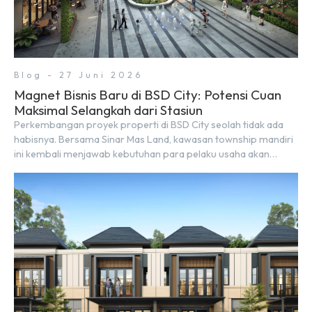
Blog - 27 Juni 2026
Magnet Bisnis Baru di BSD City: Potensi Cuan
Maksimal Selangkah dari Stasiun
Perkembangan proyek properti di BSD City seolah tidak ada
habisnya. Bersama Sinar Mas Land, kawasan township mandiri
ini kembali menjawab kebutuhan para pelaku usaha akan
ruang komersial yang menjanjikan lewat kehadiran Wander
Alley Walk. Ruko terbaru di BSD City ini datang dengan
keunggulan geografis yang sangat strategis. Letaknya
menempel langsung dengan dua pusat pergerakan massa […]