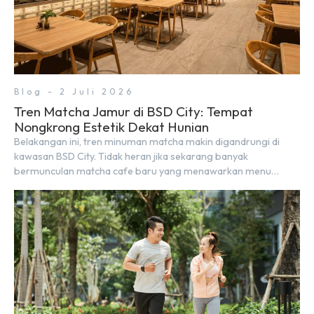
Blog - 2 Juli 2026
Tren Matcha Jamur di BSD City: Tempat
Nongkrong Estetik Dekat Hunian
Belakangan ini, tren minuman matcha makin digandrungi di
kawasan BSD City. Tidak heran jika sekarang banyak
bermunculan matcha cafe baru yang menawarkan menu
autentik, konsep visual yang estetik, serta atmosfer yang
nyaman, baik untuk produktif bekerja (WFC) maupun sekadar
bersantai bersama orang terdekat. Kabar baiknya, deretan
kafe hits ini tersebar di lokasi-lokasi strategis yang sangat […]