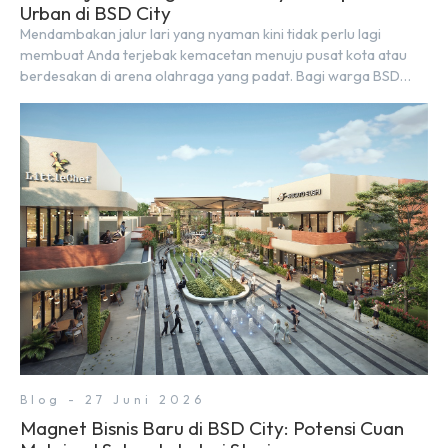
Urban di BSD City
Mendambakan jalur lari yang nyaman kini tidak perlu lagi
membuat Anda terjebak kemacetan menuju pusat kota atau
berdesakan di arena olahraga yang padat. Bagi warga BSD
City, berolahraga rutin bisa dinikmati langsung di lingkungan
sekitar yang rindang, estetik, dan menenangkan. Sebagai
kawasan township terpadu, BSD City terus bertransformasi
menjadi area hunian modern yang sangat mendukung […]
Blog - 27 Juni 2026
Magnet Bisnis Baru di BSD City: Potensi Cuan