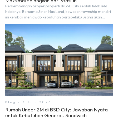
Maksimal Selangkah dari Stasiun
Perkembangan proyek properti di BSD City seolah tidak ada
habisnya. Bersama Sinar Mas Land, kawasan township mandiri
ini kembali menjawab kebutuhan para pelaku usaha akan
ruang komersial yang menjanjikan lewat kehadiran Wander
Alley Walk. Ruko terbaru di BSD City ini datang dengan
keunggulan geografis yang sangat strategis. Letaknya
menempel langsung dengan dua pusat pergerakan massa […]
Blog - 3 Juni 2026
Rumah Under 2M di BSD City: Jawaban Nyata
untuk Kebutuhan Generasi Sandwich