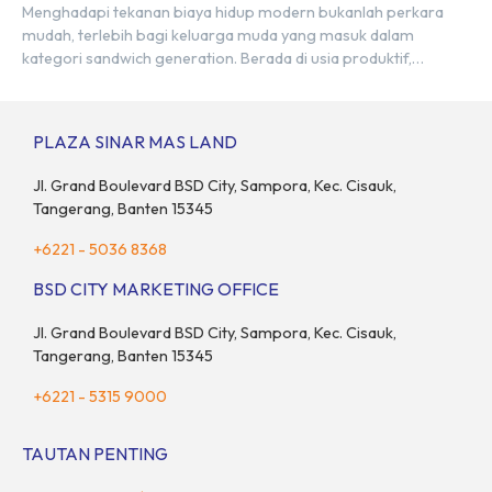
Menghadapi tekanan biaya hidup modern bukanlah perkara
mudah, terlebih bagi keluarga muda yang masuk dalam
kategori sandwich generation. Berada di usia produktif,
kelompok ini memikul tanggung jawab finansial ganda:
mencukupi kebutuhan keluarga inti (pasangan dan anak)
sekaligus menyokong orang tua di waktu bersamaan.
PLAZA SINAR MAS LAND
Fenomena urban ini kian marak di kota-kota besar, termasuk di
kawasan berkembang […]
Jl. Grand Boulevard BSD City, Sampora, Kec. Cisauk,
Tangerang, Banten 15345
+6221 - 5036 8368
BSD CITY MARKETING OFFICE
Jl. Grand Boulevard BSD City, Sampora, Kec. Cisauk,
Tangerang, Banten 15345
+6221 - 5315 9000
TAUTAN PENTING