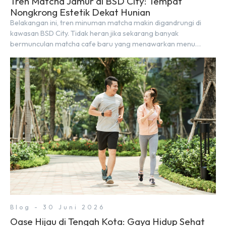
Tren Matcha Jamur di BSD City: Tempat
Nongkrong Estetik Dekat Hunian
Belakangan ini, tren minuman matcha makin digandrungi di
kawasan BSD City. Tidak heran jika sekarang banyak
bermunculan matcha cafe baru yang menawarkan menu
autentik, konsep visual yang estetik, serta atmosfer yang
nyaman, baik untuk produktif bekerja (WFC) maupun sekadar
bersantai bersama orang terdekat. Kabar baiknya, deretan
kafe hits ini tersebar di lokasi-lokasi strategis yang sangat […]
Blog - 30 Juni 2026
Oase Hijau di Tengah Kota: Gaya Hidup Sehat