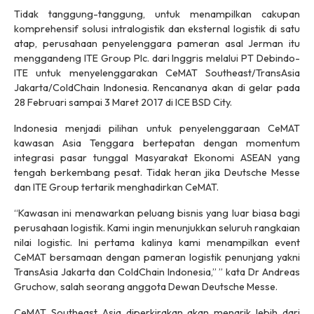
Tidak tanggung-tanggung, untuk menampilkan cakupan
komprehensif solusi intralogistik dan eksternal logistik di satu
atap, perusahaan penyelenggara pameran asal Jerman itu
menggandeng ITE Group Plc. dari Inggris melalui PT Debindo-
ITE untuk menyelenggarakan CeMAT Southeast/TransAsia
Jakarta/ColdChain Indonesia. Rencananya akan di gelar pada
28 Februari sampai 3 Maret 2017 di ICE BSD City.
Indonesia menjadi pilihan untuk penyelenggaraan CeMAT
kawasan Asia Tenggara bertepatan dengan momentum
integrasi pasar tunggal Masyarakat Ekonomi ASEAN yang
tengah berkembang pesat. Tidak heran jika Deutsche Messe
dan ITE Group tertarik menghadirkan CeMAT.
“Kawasan ini menawarkan peluang bisnis yang luar biasa bagi
perusahaan logistik. Kami ingin menunjukkan seluruh rangkaian
nilai logistic. Ini pertama kalinya kami menampilkan event
CeMAT bersamaan dengan pameran logistik penunjang yakni
TransAsia Jakarta dan ColdChain Indonesia,” ” kata Dr Andreas
Gruchow, salah seorang anggota Dewan Deutsche Messe.
CeMAT Southeast Asia diperkirakan akan menarik lebih dari