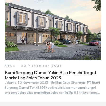
kurang tepat. Sebab Serpong dan BSD merupakan dua
kawasan yang berbeda. Berikut penjelasannya. Baca Juga: […]
News - 30 November 2023
Bumi Serpong Damai Yakin Bisa Penuhi Target
Marketing Sales Tahun 2023
Jakarta, 30 November 2023 – Entitas Grup Sinarmas, PT Bumi
Serpong Damai Tbk (BSDE) optimistis bisa mencapai target
pra penjualan alias marketing sales senilai Rp 8,8 triliun hingga
tutup 2023. Direktur Bumi Serpong Damai Hermawan Wijaya
menjelaskan dengan pencapain per September 2023 dan