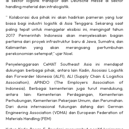
di sektor logistik transpor dan Deutsche Messe di sektor
handling material dan intralogistik.
” Kolaborasi dua pihak ini akan hadirkan pameran yang luar
biasa bagi industri logistik di Asia Tenggara. Sekarang saat
paling tepat untuk menggelar eksibisi ini, mengingat tahun
2017 Pemerintah Indonesia akan menyelesaikan bagian
pertama dari proyek infrastruktur baru di Jawa, Sumatra, dan
Kalimantan yang akan merangsang pertumbuhan
perekonomian setempat,” ujar Noel.
Penyelenggaraan CeMAT Southeast Asia ini mendapat
dukungan berbagai pihak, antara lain Kadin, Asosiasi Logistik
dan Forwarder Idonesia (ALFI), ALI (Supply Chain & Logistics
Association), APINDO (The Employers Association of
Indonesia). Berbagai kementerian juga turut mendukung,
antara lain: Kementerian Perdagangan, Kementerian
Perhubungan, Kementerian Pekerjaan Umum, dan Perumahan.
Dari dunia internasional fukungan datang dari German
Engineering Association (VDMA) dan European Federation of
Materials Handling (FEM)