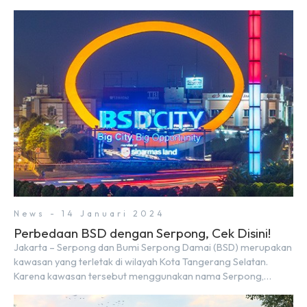
Rp9,50 triliun yang melampaui target prapenjualan sebesar
Rp8,80 triliun. Menurut Direktur BSDE Hermawan Wijaya
menghadapi 2024, kondisi ekonomi global maupun nasional
dapat memengaruhi pertimbangan masyarakat untuk
membeli rumah maupun investasi di sektor […]
News - 14 Januari 2024
Perbedaan BSD dengan Serpong, Cek Disini!
Jakarta – Serpong dan Bumi Serpong Damai (BSD) merupakan
kawasan yang terletak di wilayah Kota Tangerang Selatan.
Karena kawasan tersebut menggunakan nama Serpong,
mungkin banyak di antara kita yang mengira kedua wilayah ini
merupakan tempat yang sama. Padahal anggapan tersebut