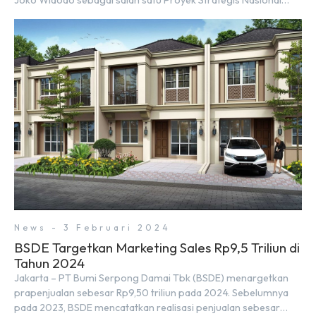
(PSN) yang baru. Pengumuman ini dibuat oleh Menteri
Koordinator Bidang Perekonomian, Airlangga Hartarto, setelah
Rapat Terbatas (ratas) bersama Jokowi di Istana Kepresidenan
pada hari Senin, 18 Maret 2024. Selain […]
News - 3 Februari 2024
BSDE Targetkan Marketing Sales Rp9,5 Triliun di
Tahun 2024
Jakarta – PT Bumi Serpong Damai Tbk (BSDE) menargetkan
prapenjualan sebesar Rp9,50 triliun pada 2024. Sebelumnya
pada 2023, BSDE mencatatkan realisasi penjualan sebesar