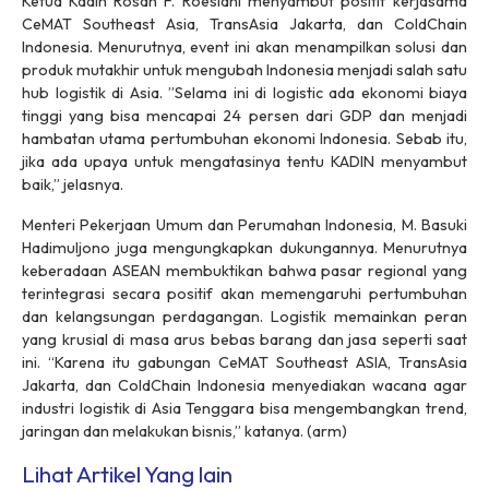
Ketua Kadin Rosan F. Roeslani menyambut positif kerjasama
CeMAT Southeast Asia, TransAsia Jakarta, dan ColdChain
Indonesia. Menurutnya, event ini akan menampilkan solusi dan
produk mutakhir untuk mengubah Indonesia menjadi salah satu
hub logistik di Asia. ”Selama ini di logistic ada ekonomi biaya
tinggi yang bisa mencapai 24 persen dari GDP dan menjadi
hambatan utama pertumbuhan ekonomi Indonesia. Sebab itu,
jika ada upaya untuk mengatasinya tentu KADIN menyambut
baik,” jelasnya.
Menteri Pekerjaan Umum dan Perumahan Indonesia, M. Basuki
Hadimuljono juga mengungkapkan dukungannya. Menurutnya
keberadaan ASEAN membuktikan bahwa pasar regional yang
terintegrasi secara positif akan memengaruhi pertumbuhan
dan kelangsungan perdagangan. Logistik memainkan peran
yang krusial di masa arus bebas barang dan jasa seperti saat
ini. “Karena itu gabungan CeMAT Southeast ASIA, TransAsia
Jakarta, dan ColdChain Indonesia menyediakan wacana agar
industri logistik di Asia Tenggara bisa mengembangkan trend,
jaringan dan melakukan bisnis,” katanya. (arm)
Lihat Artikel Yang lain