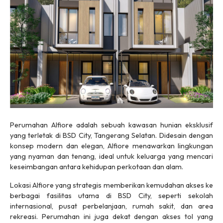
Perumahan Alfiore adalah sebuah kawasan hunian eksklusif
yang terletak di BSD City, Tangerang Selatan. Didesain dengan
konsep modern dan elegan, Alfiore menawarkan lingkungan
yang nyaman dan tenang, ideal untuk keluarga yang mencari
keseimbangan antara kehidupan perkotaan dan alam.
Lokasi Alfiore yang strategis memberikan kemudahan akses ke
berbagai fasilitas utama di BSD City, seperti sekolah
internasional, pusat perbelanjaan, rumah sakit, dan area
rekreasi. Perumahan ini juga dekat dengan akses tol yang