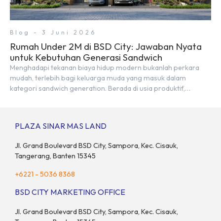
Blog - 3 Juni 2026
Rumah Under 2M di BSD City: Jawaban Nyata
untuk Kebutuhan Generasi Sandwich
Menghadapi tekanan biaya hidup modern bukanlah perkara
mudah, terlebih bagi keluarga muda yang masuk dalam
kategori sandwich generation. Berada di usia produktif,
kelompok ini memikul tanggung jawab finansial ganda:
mencukupi kebutuhan keluarga inti (pasangan dan anak)
sekaligus menyokong orang tua di waktu bersamaan.
PLAZA SINAR MAS LAND
Fenomena urban ini kian marak di kota-kota besar, termasuk di
kawasan berkembang […]
Jl. Grand Boulevard BSD City, Sampora, Kec. Cisauk,
Tangerang, Banten 15345
+6221 - 5036 8368
BSD CITY MARKETING OFFICE
Jl. Grand Boulevard BSD City, Sampora, Kec. Cisauk,