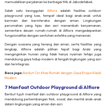
memudahkan perjalanan ke berbagai titik di Jabodetabek.
Salah satu keunggulan
Alfiore
adalah fasilitas
outdoor
playground
yang luas, tempat ideal bagi anak-anak untuk
bermain dan berinteraksi dengan aman. Lingkungan
perumahan yang hijau dan asri menambah kenyamanan,
sementara desain rumah-rumah di Alfiore mengedepankan
fungsionalitas dengan sentuhan estetika yang menawan.
Dengan suasana yang tenang dan aman, serta fasilitas yang
lengkap, Alfiore adalah pilihan tepat bagi Anda yang
menginginkan hunian yang tidak hanya nyaman tetapi juga
mendukung gaya hidup modern di tengah lingkungan yang asri
dan terintegrasi.
Baca juga:
Berikut Ciri Khas Rumah dengan Gaya Eropa Klasik
Modern
7 Manfaat Outdoor Playground di Alfiore
Berikut tujuh manfaat dari outdoor playground di Alfiore yang
mendukung perkembangan fisik, sosial, dan mental anak-anak
dalam lingkungan yang aman dan asri: