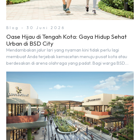
Blog - 30 Juni 2026
Oase Hijau di Tengah Kota: Gaya Hidup Sehat
Urban di BSD City
Mendambakan jalur lari yang nyaman kini tidak perlu lagi
membuat Anda terjebak kemacetan menuju pusat kota atau
berdesakan di arena olahraga yang padat. Bagi warga BSD
City, berolahraga rutin bisa dinikmati langsung di lingkungan
sekitar yang rindang, estetik, dan menenangkan. Sebagai
kawasan township terpadu, BSD City terus bertransformasi
menjadi area hunian modern yang sangat mendukung […]