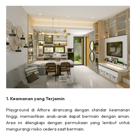
1. Keamanan yang Terjamin
Playground
di Alfiore dirancang dengan standar keamanan
tinggi, memastikan anak-anak dapat bermain dengan aman.
Area ini dilengkapi dengan permukaan yang lembut untuk
mengurangi risiko cedera saat bermain.