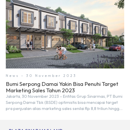
kurang tepat. Sebab Serpong dan BSD merupakan dua
kawasan yang berbeda. Berikut penjelasannya. Baca Juga: […]
News - 30 November 2023
Bumi Serpong Damai Yakin Bisa Penuhi Target
Marketing Sales Tahun 2023
Jakarta, 30 November 2023 – Entitas Grup Sinarmas, PT Bumi
Serpong Damai Tbk (BSDE) optimistis bisa mencapai target
pra penjualan alias marketing sales senilai Rp 8,8 triliun hingga
tutup 2023. Direktur Bumi Serpong Damai Hermawan Wijaya
menjelaskan dengan pencapain per September 2023 dan
adanya insentif PPN DTP, BSDE optimistis bisa melampaui