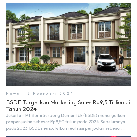
(PSN) yang baru. Pengumuman ini dibuat oleh Menteri
Koordinator Bidang Perekonomian, Airlangga Hartarto, setelah
Rapat Terbatas (ratas) bersama Jokowi di Istana Kepresidenan
pada hari Senin, 18 Maret 2024. Selain […]
News - 3 Februari 2024
BSDE Targetkan Marketing Sales Rp9,5 Triliun di
Tahun 2024
Jakarta – PT Bumi Serpong Damai Tbk (BSDE) menargetkan
prapenjualan sebesar Rp9,50 triliun pada 2024. Sebelumnya
pada 2023, BSDE mencatatkan realisasi penjualan sebesar
Rp9,50 triliun yang melampaui target prapenjualan sebesar