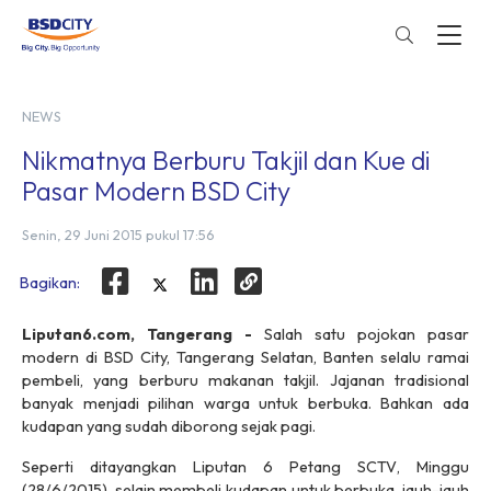
NEWS
Nikmatnya Berburu Takjil dan Kue di
Pasar Modern BSD City
Senin, 29 Juni 2015 pukul 17:56
Bagikan:
Liputan6.com, Tangerang -
Salah satu pojokan pasar
modern di BSD City, Tangerang Selatan, Banten selalu ramai
pembeli, yang berburu makanan takjil. Jajanan tradisional
banyak menjadi pilihan warga untuk berbuka. Bahkan ada
kudapan yang sudah diborong sejak pagi.
Seperti ditayangkan
Liputan 6 Petang SCTV
, Minggu
(28/6/2015), selain membeli kudapan untuk berbuka, jauh-jauh