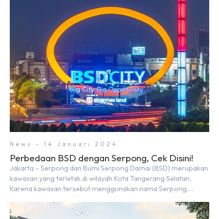
Rp8,80 triliun. Menurut Direktur BSDE Hermawan Wijaya
menghadapi 2024, kondisi ekonomi global maupun nasional
dapat memengaruhi pertimbangan masyarakat untuk
membeli rumah maupun investasi di sektor […]
News - 14 Januari 2024
Perbedaan BSD dengan Serpong, Cek Disini!
Jakarta – Serpong dan Bumi Serpong Damai (BSD) merupakan
kawasan yang terletak di wilayah Kota Tangerang Selatan.
Karena kawasan tersebut menggunakan nama Serpong,
mungkin banyak di antara kita yang mengira kedua wilayah ini
merupakan tempat yang sama. Padahal anggapan tersebut