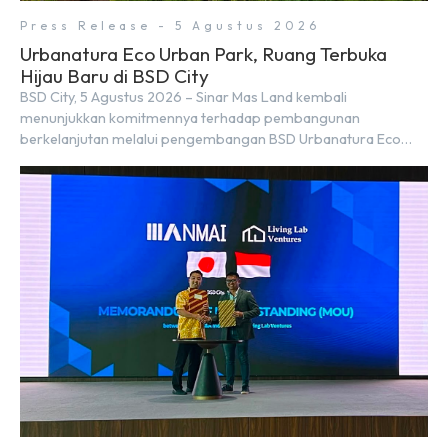
Press Release - 5 Agustus 2026
Urbanatura Eco Urban Park, Ruang Terbuka
Hijau Baru di BSD City
BSD City, 5 Agustus 2026 – Sinar Mas Land kembali
menunjukkan komitmennya terhadap pembangunan
berkelanjutan melalui pengembangan BSD Urbanatura Eco
Urban Park, sebuah ruang terbuka hijau multifungsi dengan
jalur sungai sepanjang 1,5 km yang dikelilingi lanskap tropis
rimbun di BSD City yang sebelumnya dikenal sebagai Green
Pathway. Transformasi ini merupakan bagian dari upaya
perusahaan untuk […]