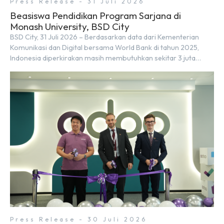
Press Release - 31 Juli 2026
Beasiswa Pendidikan Program Sarjana di
Monash University, BSD City
BSD City, 31 Juli 2026 – Berdasarkan data dari Kementerian
Komunikasi dan Digital bersama World Bank di tahun 2025,
Indonesia diperkirakan masih membutuhkan sekitar 3 juta
talenta digital hingga tahun 2030 atau setara dengan 600 ribu
tenaga digital baru setiap tahunnya untuk mendukung
percepatan transformasi digital di berbagai sektor strategis.
Kebutuhan tersebut menjadikan pengembangan sumber daya
[…]
Press Release - 30 Juli 2026