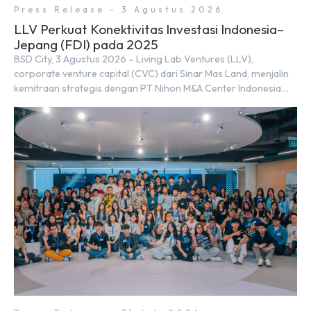
Press Release - 3 Agustus 2026
LLV Perkuat Konektivitas Investasi Indonesia–
Jepang (FDI) pada 2025
BSD City, 3 Agustus 2026 – Living Lab Ventures (LLV),
corporate venture capital (CVC) dari Sinar Mas Land, menjalin
kemitraan strategis dengan PT Nihon M&A Center Indonesia
(NMAI), bagian dari Nihon M&A Center Holdings Inc. Kemitraan
tersebut ditandai dengan penandatanganan Memorandum of
Understanding (MoU) oleh Bayu Seto (Partner at Living Lab
Ventures) dan Kosuke Kawata […]