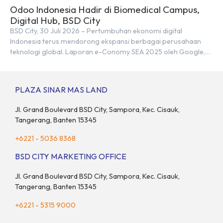
Odoo Indonesia Hadir di Biomedical Campus,
Digital Hub, BSD City
BSD City, 30 Juli 2026 – Pertumbuhan ekonomi digital
Indonesia terus mendorong ekspansi berbagai perusahaan
teknologi global. Laporan e-Conomy SEA 2025 oleh Google,
Temasek, dan Bain & Company menempatkan Indonesia
sebagai salah satu pasar digital terbesar di Asia Tenggara
dengan nilai ekonomi hampir mencapai US$100 miliar, tumbuh
PLAZA SINAR MAS LAND
sebesar 14% dibandingkan dengan tahun sebelumnya. Kondisi
ini […]
Jl. Grand Boulevard BSD City, Sampora, Kec. Cisauk,
Tangerang, Banten 15345
+6221 - 5036 8368
BSD CITY MARKETING OFFICE
Jl. Grand Boulevard BSD City, Sampora, Kec. Cisauk,
Tangerang, Banten 15345
+6221 - 5315 9000