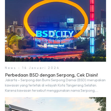
menghadapi 2024, kondisi ekonomi global maupun nasional
dapat memengaruhi pertimbangan masyarakat untuk
membeli rumah maupun investasi di sektor […]
News - 14 Januari 2024
Perbedaan BSD dengan Serpong, Cek Disini!
Jakarta – Serpong dan Bumi Serpong Damai (BSD) merupakan
kawasan yang terletak di wilayah Kota Tangerang Selatan.
Karena kawasan tersebut menggunakan nama Serpong,
mungkin banyak di antara kita yang mengira kedua wilayah ini
merupakan tempat yang sama. Padahal anggapan tersebut
kurang tepat. Sebab Serpong dan BSD merupakan dua