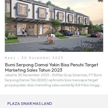
kawasan yang berbeda. Berikut penjelasannya. Baca Juga: […]
News - 30 November 2023
Bumi Serpong Damai Yakin Bisa Penuhi Target
Marketing Sales Tahun 2023
Jakarta, 30 November 2023 – Entitas Grup Sinarmas, PT Bumi
Serpong Damai Tbk (BSDE) optimistis bisa mencapai target
pra penjualan alias marketing sales senilai Rp 8,8 triliun hingga
tutup 2023. Direktur Bumi Serpong Damai Hermawan Wijaya
menjelaskan dengan pencapain per September 2023 dan
adanya insentif PPN DTP, BSDE optimistis bisa melampaui
PLAZA SINAR MAS LAND
target. “Kami yakin target […]