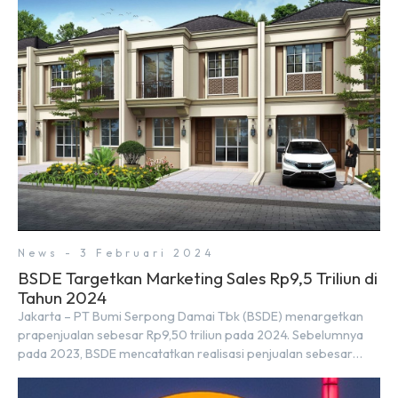
Koordinator Bidang Perekonomian, Airlangga Hartarto, setelah
Rapat Terbatas (ratas) bersama Jokowi di Istana Kepresidenan
pada hari Senin, 18 Maret 2024. Selain […]
News - 3 Februari 2024
BSDE Targetkan Marketing Sales Rp9,5 Triliun di
Tahun 2024
Jakarta – PT Bumi Serpong Damai Tbk (BSDE) menargetkan
prapenjualan sebesar Rp9,50 triliun pada 2024. Sebelumnya
pada 2023, BSDE mencatatkan realisasi penjualan sebesar
Rp9,50 triliun yang melampaui target prapenjualan sebesar
Rp8,80 triliun. Menurut Direktur BSDE Hermawan Wijaya