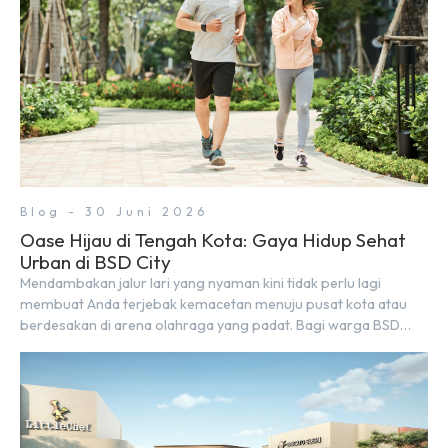
Blog - 30 Juni 2026
Oase Hijau di Tengah Kota: Gaya Hidup Sehat
Urban di BSD City
Mendambakan jalur lari yang nyaman kini tidak perlu lagi
membuat Anda terjebak kemacetan menuju pusat kota atau
berdesakan di arena olahraga yang padat. Bagi warga BSD
City, berolahraga rutin bisa dinikmati langsung di lingkungan
sekitar yang rindang, estetik, dan menenangkan. Sebagai
kawasan township terpadu, BSD City terus bertransformasi
menjadi area hunian modern yang sangat mendukung […]