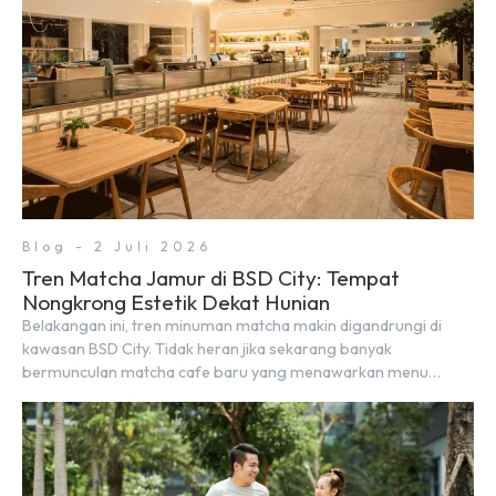
Blog - 2 Juli 2026
Tren Matcha Jamur di BSD City: Tempat
Nongkrong Estetik Dekat Hunian
Belakangan ini, tren minuman matcha makin digandrungi di
kawasan BSD City. Tidak heran jika sekarang banyak
bermunculan matcha cafe baru yang menawarkan menu
autentik, konsep visual yang estetik, serta atmosfer yang
nyaman, baik untuk produktif bekerja (WFC) maupun sekadar
bersantai bersama orang terdekat. Kabar baiknya, deretan
kafe hits ini tersebar di lokasi-lokasi strategis yang sangat […]