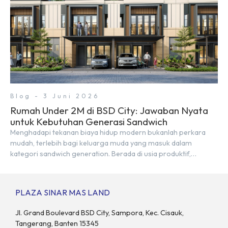
Blog - 3 Juni 2026
Rumah Under 2M di BSD City: Jawaban Nyata
untuk Kebutuhan Generasi Sandwich
Menghadapi tekanan biaya hidup modern bukanlah perkara
mudah, terlebih bagi keluarga muda yang masuk dalam
kategori sandwich generation. Berada di usia produktif,
kelompok ini memikul tanggung jawab finansial ganda:
mencukupi kebutuhan keluarga inti (pasangan dan anak)
sekaligus menyokong orang tua di waktu bersamaan.
PLAZA SINAR MAS LAND
Fenomena urban ini kian marak di kota-kota besar, termasuk di
kawasan berkembang […]
Jl. Grand Boulevard BSD City, Sampora, Kec. Cisauk,
Tangerang, Banten 15345