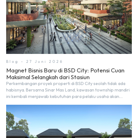
Blog - 27 Juni 2026
Magnet Bisnis Baru di BSD City: Potensi Cuan
Maksimal Selangkah dari Stasiun
Perkembangan proyek properti di BSD City seolah tidak ada
habisnya. Bersama Sinar Mas Land, kawasan township mandiri
ini kembali menjawab kebutuhan para pelaku usaha akan
ruang komersial yang menjanjikan lewat kehadiran Wander
Alley Walk. Ruko terbaru di BSD City ini datang dengan
keunggulan geografis yang sangat strategis. Letaknya
menempel langsung dengan dua pusat pergerakan massa […]