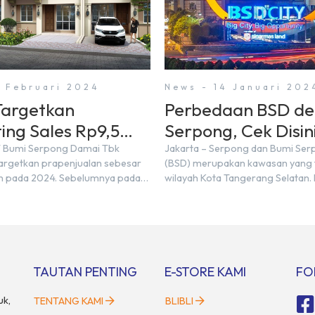
3 Februari 2024
News - 14 Januari 202
argetkan
Perbedaan BSD d
ing Sales Rp9,5
Serpong, Cek Disini
 di Tahun 2024
T Bumi Serpong Damai Tbk
Jakarta – Serpong dan Bumi Se
rgetkan prapenjualan sebesar
(BSD) merupakan kawasan yang t
iun pada 2024. Sebelumnya pada
wilayah Kota Tangerang Selatan.
mencatatkan realisasi penjualan
kawasan tersebut menggunaka
,50 triliun yang melampaui
Serpong, mungkin banyak di anta
njualan sebesar Rp8,80 triliun.
mengira kedua wilayah ini meru
ektur BSDE Hermawan Wijaya
yang sama. Padahal anggapan t
2024, kondisi ekonomi global
kurang tepat. Sebab Serpong da
ional dapat memengaruhi
merupakan dua kawasan yang b
TAUTAN PENTING
E-STORE KAMI
FO
an masyarakat untuk membeli
Berikut penjelasannya. Baca Juga
n investasi di sektor […]
uk,
TENTANG KAMI
BLIBLI