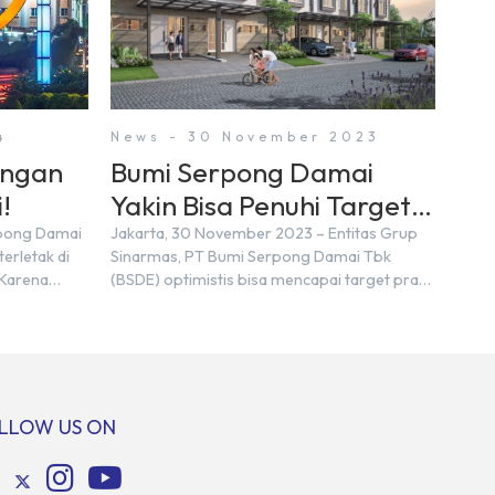
4
News - 30 November 2023
engan
Bumi Serpong Damai
!
Yakin Bisa Penuhi Target
Marketing Sales Tahun
rpong Damai
Jakarta, 30 November 2023 – Entitas Grup
erletak di
Sinarmas, PT Bumi Serpong Damai Tbk
2023
 Karena
(BSDE) optimistis bisa mencapai target pra
n nama
penjualan alias marketing sales senilai Rp 8,8
ra kita yang
triliun hingga tutup 2023. Direktur Bumi
pakan tempat
Serpong Damai Hermawan Wijaya
ersebut
menjelaskan dengan pencapain per
n BSD
September 2023 dan adanya insentif PPN
erbeda.
DTP, BSDE optimistis bisa melampaui target.
LLOW US ON
: […]
“Kami yakin target […]