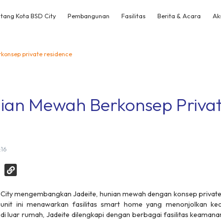
tang Kota BSD City
Pembangunan
Fasilitas
Berita & Acara
Ak
konsep private residence
nian Mewah Berkonsep Priva
:16
 City mengembangkan Jadeite, hunian mewah dengan konsep private 
 unit ini menawarkan fasilitas smart home yang menonjolkan ke
 di luar rumah, Jadeite dilengkapi dengan berbagai fasilitas keaman