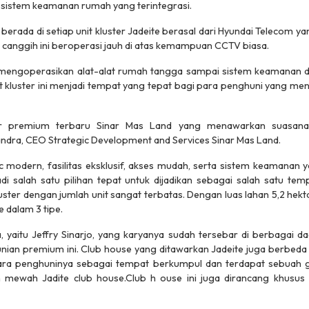
sistem keamanan rumah yang terintegrasi.
berada di setiap unit kluster Jadeite berasal dari Hyundai Teleco
em canggih ini beroperasi jauh di atas kemampuan CCTV biasa.
t mengoperasikan alat-alat rumah tangga sampai sistem keamanan di
kluster ini menjadi tempat yang tepat bagi para penghuni yang m
ter premium terbaru Sinar Mas Land yang menawarkan suasan
andra, CEO Strategic Development and Services Sinar Mas Land.
c modern, fasilitas eksklusif, akses mudah, serta sistem keamanan
i salah satu pilihan tepat untuk dijadikan sebagai salah satu tem
ter dengan jumlah unit sangat terbatas. Dengan luas lahan 5,2 hektar
e dalam 3 tipe.
a, yaitu Jeffry Sinarjo, yang karyanya sudah tersebar di berbagai d
nian premium ini. Club house yang ditawarkan Jadeite juga berbeda 
 para penghuninya sebagai tempat berkumpul dan terdapat sebuah
ewah Jadite club house.Club h ouse ini juga dirancang khusus o