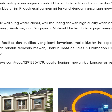
jadi moto perancangan rumah di kluster Jadeite. Produk sanitasi dari 
n kluster ini. Produk asal Jerman ini terkenal dengan rancangan mewa
wall hung water closet, wall mounting shower, high quality wash ba
pang, Australia, dan Singapura. Material kluster Jadeite juga me
asilitas dan kualitas yang kami tawarkan, maka kluster ini dapa
an namun terkesan mewah," imbuh Head of Sales & Promotion P
C)
donews.com/read/1291336/179/jadeite-hunian-mewah-berkonsep-priv