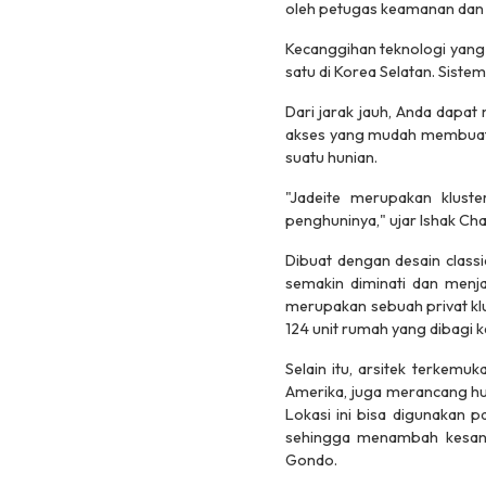
oleh petugas keamanan dan 
Kecanggihan teknologi yang 
satu di Korea Selatan. Sist
Dari jarak jauh, Anda dapa
akses yang mudah membuat 
suatu hunian.
"Jadeite merupakan klus
penghuninya," ujar Ishak Ch
Dibuat dengan desain classi
semakin diminati dan menjad
merupakan sebuah privat klus
124 unit rumah yang dibagi k
Selain itu, arsitek terkemuk
Amerika, juga merancang hu
Lokasi ini bisa digunakan
sehingga menambah kesan m
Gondo.