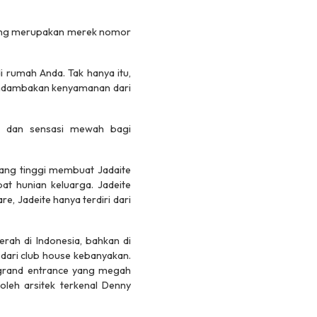
m yang merupakan merek nomor
 rumah Anda. Tak hanya itu,
endambakan kenyamanan dari
a dan sensasi mewah bagi
 yang tinggi membuat Jadaite
pat hunian keluarga. Jadeite
e, Jadeite hanya terdiri dari
aerah di Indonesia, bahkan di
dari club house kebanyakan.
 grand entrance yang megah
leh arsitek terkenal Denny