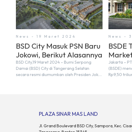
News - 19 Maret 2024
News - 
BSD City Masuk PSN Baru
BSDE T
Jokowi, Berikut Alasannya
Market
Triliun
BSD City,19 Maret 2024 – Bumi Serpong
Jakarta – P
Damai (BSD) City di Tangerang Selatan
(BSDE) mena
secara resmi diumumkan oleh Presiden Joko
Rp9,50 tril
Widodo sebagai salah satu Proyek Strategis
2023, BSDE 
Nasional (PSN) yang baru. Pengumuman ini
sebesar Rp9
dibuat oleh Menteri Koordinator Bidang
target prape
Perekonomian, Airlangga Hartarto, setelah
Menurut Dir
Rapat Terbatas (ratas) bersama Jokowi di
menghadapi 
Istana Kepresidenan pada hari Senin, 18 Maret
maupun nas
PLAZA SINAR MAS LAND
2024. Selain […]
pertimbang
rumah maupu
Jl. Grand Boulevard BSD City, Sampora, Kec. Cisa
Tangerang, Banten 15345