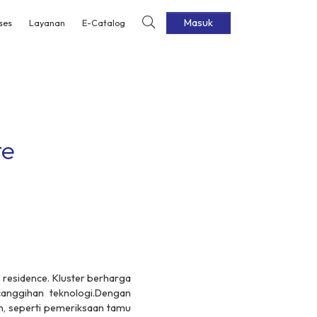
Masuk
ses
Layanan
E-Catalog
te
residence. Kluster berharga
canggihan teknologi.Dengan
an, seperti pemeriksaan tamu