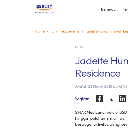
Beranda
Ten
Home
id
news events
jadeite hunian mewah ber
NEWS
Jadeite Hu
Residence
Jum'at, 23 Maret 2018 pukul 08
Bagikan:
SINAR Mas Land melalui BSD
hingga puluhan miliar per
berbagai aktivitas penghuni