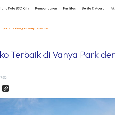
tang Kota BSD City
Pembangunan
Fasilitas
Berita & Acara
Ak
i vanya park dengan vanya avenue
uko Terbaik di Vanya Park d
17:32