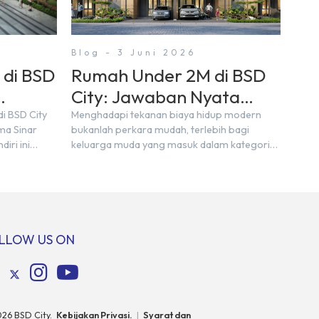
Blog - 3 Juni 2026
 di BSD
Rumah Under 2M di BSD
City: Jawaban Nyata
h dari
untuk Kebutuhan
i BSD City
Menghadapi tekanan biaya hidup modern
ma Sinar
bukanlah perkara mudah, terlebih bagi
Generasi Sandwich
iri ini
keluarga muda yang masuk dalam kategori
ra pelaku
sandwich generation. Berada di usia
g
produktif, kelompok ini memikul tanggung
der Alley
jawab finansial ganda: mencukupi kebutuhan
i datang
keluarga inti (pasangan dan anak) sekaligus
ng sangat
menyokong orang tua di waktu bersamaan.
angsung
Fenomena urban ini kian marak di kota-kota
LLOW US ON
assa […]
besar, termasuk di kawasan berkembang […]
026
BSD City.
Kebijakan Privasi.
|
Syarat dan