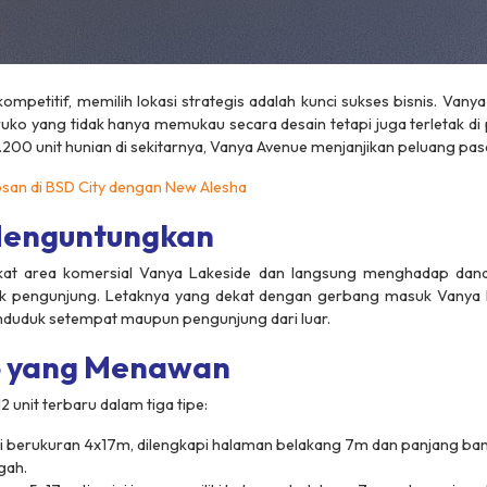
mpetitif, memilih lokasi strategis adalah kunci sukses bisnis. Vany
ko yang tidak hanya memukau secara desain tetapi juga terletak di
2.200 unit hunian di sekitarnya, Vanya Avenue menjanjikan peluang pas
osan di BSD City dengan New Alesha
Menguntungkan
ekat area komersial Vanya Lakeside dan langsung menghadap dan
ik pengunjung. Letaknya yang dekat dengan gerbang masuk Vanya
enduduk setempat maupun pengunjung dari luar.
ko yang Menawan
unit terbaru dalam tiga tipe:
tai berukuran 4x17m, dilengkapi halaman belakang 7m dan panjang b
gah.