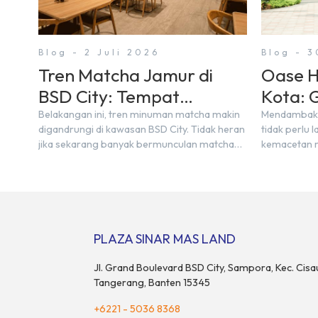
Blog - 2 Juli 2026
Blog - 3
Tren Matcha Jamur di
Oase H
BSD City: Tempat
Kota: 
Nongkrong Estetik Dekat
Urban 
Belakangan ini, tren minuman matcha makin
Mendambakan
digandrungi di kawasan BSD City. Tidak heran
tidak perlu
Hunian
jika sekarang banyak bermunculan matcha
kemacetan m
cafe baru yang menawarkan menu autentik,
berdesakan 
konsep visual yang estetik, serta atmosfer
Bagi warga B
yang nyaman, baik untuk produktif bekerja
dinikmati la
(WFC) maupun sekadar bersantai bersama
rindang, es
orang terdekat. Kabar baiknya, deretan kafe
kawasan tow
hits ini tersebar di lokasi-lokasi strategis yang
bertransfor
PLAZA SINAR MAS LAND
sangat […]
modern yan
Jl. Grand Boulevard BSD City, Sampora, Kec. Cisa
Tangerang, Banten 15345
+6221 - 5036 8368