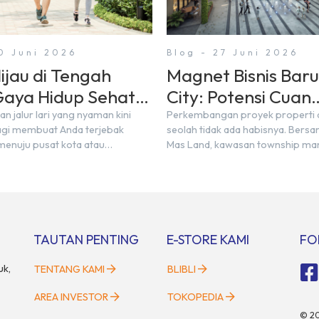
0 Juni 2026
Blog - 27 Juni 2026
ijau di Tengah
Magnet Bisnis Baru
Gaya Hidup Sehat
City: Potensi Cuan
di BSD City
Maksimal Selangka
 jalur lari yang nyaman kini
Perkembangan proyek properti d
 lagi membuat Anda terjebak
seolah tidak ada habisnya. Bersa
Stasiun
enuju pusat kota atau
Mas Land, kawasan township mand
di arena olahraga yang padat.
kembali menjawab kebutuhan pa
SD City, berolahraga rutin bisa
usaha akan ruang komersial yan
ngsung di lingkungan sekitar yang
menjanjikan lewat kehadiran Wan
tetik, dan menenangkan. Sebagai
Walk. Ruko terbaru di BSD City in
nship terpadu, BSD City terus
dengan keunggulan geografis ya
masi menjadi area hunian
strategis. Letaknya menempel l
TAUTAN PENTING
E-STORE KAMI
FO
g sangat mendukung […]
dengan dua pusat pergerakan m
uk,
TENTANG KAMI
BLIBLI
AREA INVESTOR
TOKOPEDIA
©
2