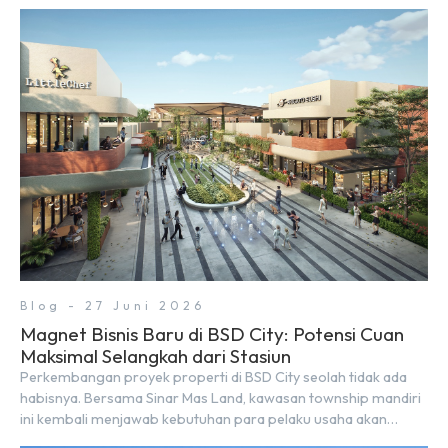
City, berolahraga rutin bisa dinikmati langsung di lingkungan
sekitar yang rindang, estetik, dan menenangkan. Sebagai
kawasan township terpadu, BSD City terus bertransformasi
menjadi area hunian modern yang sangat mendukung […]
Blog - 27 Juni 2026
Magnet Bisnis Baru di BSD City: Potensi Cuan
Maksimal Selangkah dari Stasiun
Perkembangan proyek properti di BSD City seolah tidak ada
habisnya. Bersama Sinar Mas Land, kawasan township mandiri
ini kembali menjawab kebutuhan para pelaku usaha akan
ruang komersial yang menjanjikan lewat kehadiran Wander