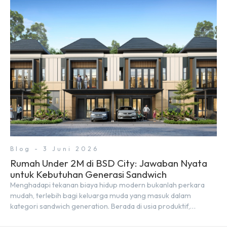
Alley Walk. Ruko terbaru di BSD City ini datang dengan
keunggulan geografis yang sangat strategis. Letaknya
menempel langsung dengan dua pusat pergerakan massa […]
Blog - 3 Juni 2026
Rumah Under 2M di BSD City: Jawaban Nyata
untuk Kebutuhan Generasi Sandwich
Menghadapi tekanan biaya hidup modern bukanlah perkara
mudah, terlebih bagi keluarga muda yang masuk dalam
kategori sandwich generation. Berada di usia produktif,
kelompok ini memikul tanggung jawab finansial ganda: