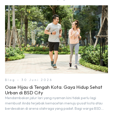
autentik, konsep visual yang estetik, serta atmosfer yang
nyaman, baik untuk produktif bekerja (WFC) maupun sekadar
bersantai bersama orang terdekat. Kabar baiknya, deretan
kafe hits ini tersebar di lokasi-lokasi strategis yang sangat […]
Blog - 30 Juni 2026
Oase Hijau di Tengah Kota: Gaya Hidup Sehat
Urban di BSD City
Mendambakan jalur lari yang nyaman kini tidak perlu lagi
membuat Anda terjebak kemacetan menuju pusat kota atau
berdesakan di arena olahraga yang padat. Bagi warga BSD