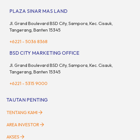
mencukupi kebutuhan keluarga inti (pasangan dan anak)
sekaligus menyokong orang tua di waktu bersamaan.
PLAZA SINAR MAS LAND
Fenomena urban ini kian marak di kota-kota besar, termasuk di
kawasan berkembang […]
Jl. Grand Boulevard BSD City, Sampora, Kec. Cisauk,
Tangerang, Banten 15345
+6221 - 5036 8368
BSD CITY MARKETING OFFICE
Jl. Grand Boulevard BSD City, Sampora, Kec. Cisauk,
Tangerang, Banten 15345
+6221 - 5315 9000
TAUTAN PENTING
TENTANG KAMI
AREA INVESTOR
AKSES