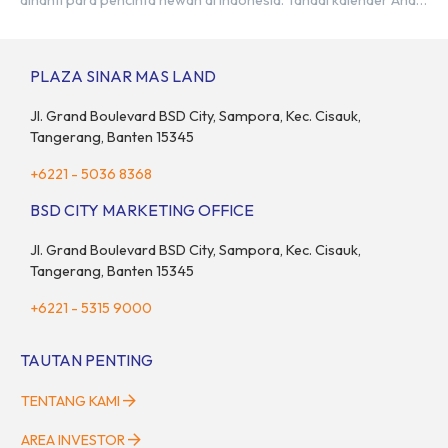
dinanti para pencinta hewan di Indonesia. Tandai kalender Anda
—2 hingga 4 Mei 2025 di Hall 6-8, ICE BSD City! Di ajang Pet Fest
2025 ini, Anda dan hewan kesayanganmu bisa menikmati
beragam aktivitas interaktif bersama komunitas pecinta […]
PLAZA SINAR MAS LAND
Jl. Grand Boulevard BSD City, Sampora, Kec. Cisauk,
Tangerang, Banten 15345
+6221 - 5036 8368
BSD CITY MARKETING OFFICE
Jl. Grand Boulevard BSD City, Sampora, Kec. Cisauk,
Tangerang, Banten 15345
+6221 - 5315 9000
TAUTAN PENTING
TENTANG KAMI
AREA INVESTOR