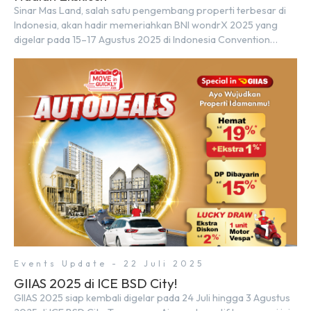
Sinar Mas Land, salah satu pengembang properti terbesar di
Indonesia, akan hadir memeriahkan BNI wondrX 2025 yang
digelar pada 15–17 Agustus 2025 di Indonesia Convention
Exhibition (ICE) BSD City, tepatnya di Hall 9, Booth Sinar Mas
Land. Partisipasi ini menjadi wujud komitmen Sinar Mas Land
dalam memberikan kemudahan dan pengalaman berbeda bagi
para pencari hunian […]
Events Update - 22 Juli 2025
GIIAS 2025 di ICE BSD City!
GIIAS 2025 siap kembali digelar pada 24 Juli hingga 3 Agustus