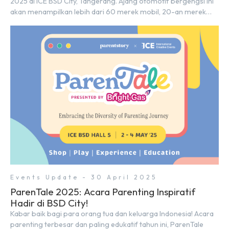
2025 di ICE BSD City, Tangerang. Ajang otomotif bergengsi ini
akan menampilkan lebih dari 60 merek mobil, 20-an merek
motor, serta ratusan industri pendukung. Tak hanya menjadi
pusat perhatian bagi para pecinta otomotif, GIIAS juga menjadi
tempat berkumpulnya komunitas dan pelaku industri untuk
menjalin […]
Events Update - 30 April 2025
ParenTale 2025: Acara Parenting Inspiratif
Hadir di BSD City!
Kabar baik bagi para orang tua dan keluarga Indonesia! Acara
parenting terbesar dan paling edukatif tahun ini, ParenTale