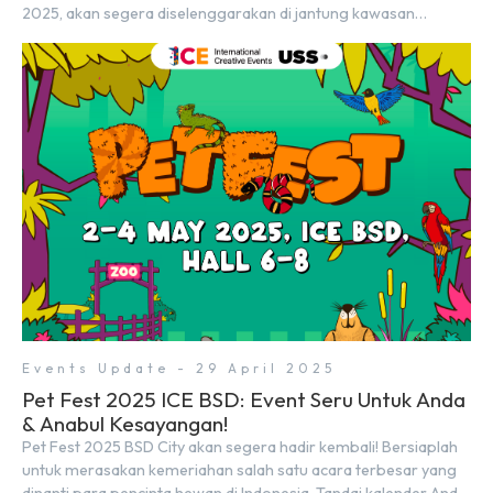
2025, akan segera diselenggarakan di jantung kawasan
modern dan inovatif BSD City. Bertempat di Hall 5, ICE BSD,
acara ini akan berlangsung selama tiga hari penuh, yaitu pada 2
hingga 4 Mei 2025. Diselenggarakan oleh Parentstory dan […]
Events Update - 29 April 2025
Pet Fest 2025 ICE BSD: Event Seru Untuk Anda
& Anabul Kesayangan!
Pet Fest 2025 BSD City akan segera hadir kembali! Bersiaplah
untuk merasakan kemeriahan salah satu acara terbesar yang