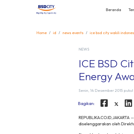
Beranda
Ten
Home
id
news events
ice bsd city wakili indon
NEWS
ICE BSD Cit
Energy Awa
Senin, 14 Desember 2015 pukul
Bagikan:
REPUBLIKA.CO.ID,JAKARTA -
diselenggarakan oleh Direkt