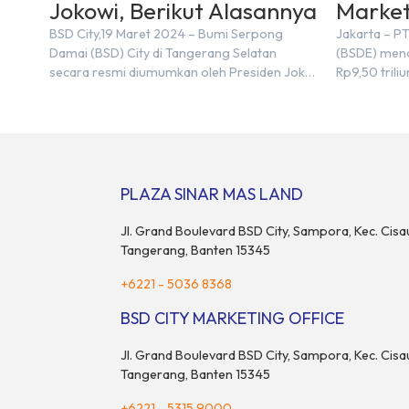
Jokowi, Berikut Alasannya
Market
Triliun
BSD City,19 Maret 2024 – Bumi Serpong
Jakarta – P
Damai (BSD) City di Tangerang Selatan
(BSDE) mena
secara resmi diumumkan oleh Presiden Joko
Rp9,50 tril
Widodo sebagai salah satu Proyek Strategis
2023, BSDE 
Nasional (PSN) yang baru. Pengumuman ini
sebesar Rp9
dibuat oleh Menteri Koordinator Bidang
target prape
Perekonomian, Airlangga Hartarto, setelah
Menurut Dir
Rapat Terbatas (ratas) bersama Jokowi di
menghadapi 
Istana Kepresidenan pada hari Senin, 18 Maret
maupun nas
PLAZA SINAR MAS LAND
2024. Selain […]
pertimbang
rumah maupu
Jl. Grand Boulevard BSD City, Sampora, Kec. Cisa
Tangerang, Banten 15345
+6221 - 5036 8368
BSD CITY MARKETING OFFICE
Jl. Grand Boulevard BSD City, Sampora, Kec. Cisa
Tangerang, Banten 15345
+6221 - 5315 9000