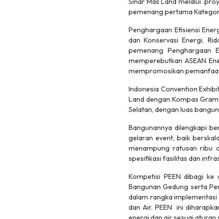
Sinar Mas Land melalui proy
pemenang pertama Kategori
Penghargaan Efisiensi Energ
dan Konservasi Energi, Ri
pemenang Penghargaan Efi
memperebutkan ASEAN Energ
mempromosikan pemanfaatan 
Indonesia Convention Exhibit
Land dengan Kompas Gramedi
Selatan, dengan luas bangu
Bangunannya dilengkapi b
gelaran event, baik berskal
menampung ratusan ribu or
spesifikasi fasilitas dan infra
Kompetisi PEEN dibagi ke 
Bangunan Gedung serta Pen
dalam rangka implementasi 
dan Air. PEEN ini diharapk
energi dan air sesuai aturan