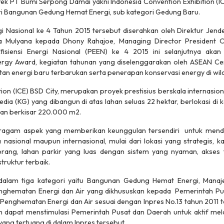
ek PT Bumi Serpong Damai yakni Indonesia Convention Exhibition (IC
 Bangunan Gedung Hemat Energi, sub kategori Gedung Baru.
i Nasional ke 4 Tahun 2015 tersebut diserahkan oleh Direktur Jend
da Mulyana kepada Dhony Rahajoe, Managing Director President O
siensi Energi Nasional (PEEN) ke 4 2015 ini selanjutnya akan 
y Award, kegiatan tahunan yang diselenggarakan oleh ASEAN Cen
energi baru terbarukan serta penerapan konservasi energy di wil
ion (ICE) BSD City, merupakan proyek prestisius berskala internasion
a (KG) yang dibangun di atas lahan seluas 22 hektar, berlokasi di 
nan berkisar 220.000 m2.
eragam aspek yang memberikan keunggulan tersendiri untuk mend
a nasional maupun internasional, mulai dari lokasi yang strategis
ang, lahan parkir yang luas dengan sistem yang nyaman, akses 
struktur terbaik.
dalam tiga kategori yaitu Bangunan Gedung Hemat Energi, Manaje
ghematan Energi dan Air yang dikhususkan kepada Pemerintah Pus
Penghematan Energi dan Air sesuai dengan Inpres No.13 tahun 2011
an dapat menstimulasi Pemerintah Pusat dan Daerah untuk aktif m
 yang tertuang di dalam Inpres tersebut.