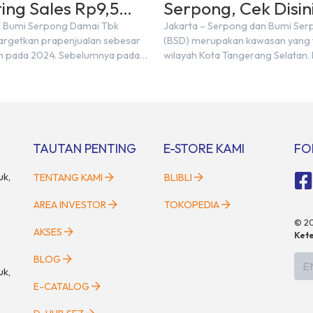
ing Sales Rp9,5
Serpong, Cek Disini
 di Tahun 2024
T Bumi Serpong Damai Tbk
Jakarta – Serpong dan Bumi Se
rgetkan prapenjualan sebesar
(BSD) merupakan kawasan yang t
iun pada 2024. Sebelumnya pada
wilayah Kota Tangerang Selatan.
mencatatkan realisasi penjualan
kawasan tersebut menggunaka
,50 triliun yang melampaui
Serpong, mungkin banyak di anta
njualan sebesar Rp8,80 triliun.
mengira kedua wilayah ini meru
ektur BSDE Hermawan Wijaya
yang sama. Padahal anggapan t
2024, kondisi ekonomi global
kurang tepat. Sebab Serpong da
ional dapat memengaruhi
merupakan dua kawasan yang b
TAUTAN PENTING
E-STORE KAMI
FO
an masyarakat untuk membeli
Berikut penjelasannya. Baca Juga
n investasi di sektor […]
uk,
TENTANG KAMI
BLIBLI
AREA INVESTOR
TOKOPEDIA
©
2
AKSES
Kete
BLOG
E
uk,
E-CATALOG