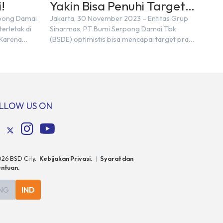
!
Yakin Bisa Penuhi Target
Marketing Sales Tahun
rpong Damai
Jakarta, 30 November 2023 – Entitas Grup
erletak di
Sinarmas, PT Bumi Serpong Damai Tbk
2023
 Karena
(BSDE) optimistis bisa mencapai target pra
n nama
penjualan alias marketing sales senilai Rp 8,8
ra kita yang
triliun hingga tutup 2023. Direktur Bumi
pakan tempat
Serpong Damai Hermawan Wijaya
ersebut
menjelaskan dengan pencapain per
n BSD
September 2023 dan adanya insentif PPN
erbeda.
DTP, BSDE optimistis bisa melampaui target.
LLOW US ON
: […]
“Kami yakin target […]
026
BSD City.
Kebijakan Privasi.
|
Syarat dan
ntuan.
NG
IND