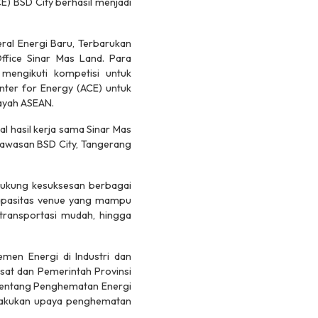
E) BSD City berhasil menjadi
eral Energi Baru, Terbarukan
ffice Sinar Mas Land. Para
mengikuti kompetisi untuk
ter for Energy (ACE) untuk
ayah ASEAN.
al hasil kerja sama Sinar Mas
kawasan BSD City, Tangerang
ukung kesuksesan berbagai
, kapasitas venue yang mampu
transportasi mudah, hingga
men Energi di Industri dan
at dan Pemerintah Provinsi
 tentang Penghematan Energi
elakukan upaya penghematan