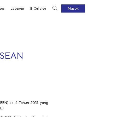
Masuk
ses
Layanan
E-Catalog
 ASEAN
PEEN) ke 4 Tahun 2015 yang
KE).