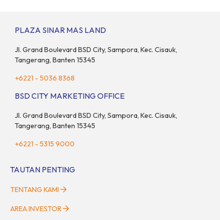
—2 hingga 4 Mei 2025 di Hall 6-8, ICE BSD City! Di ajang Pet Fest
2025 ini, Anda dan hewan kesayanganmu bisa menikmati
beragam aktivitas interaktif bersama komunitas pecinta […]
PLAZA SINAR MAS LAND
Jl. Grand Boulevard BSD City, Sampora, Kec. Cisauk,
Tangerang, Banten 15345
+6221 - 5036 8368
BSD CITY MARKETING OFFICE
Jl. Grand Boulevard BSD City, Sampora, Kec. Cisauk,
Tangerang, Banten 15345
+6221 - 5315 9000
TAUTAN PENTING
TENTANG KAMI
AREA INVESTOR