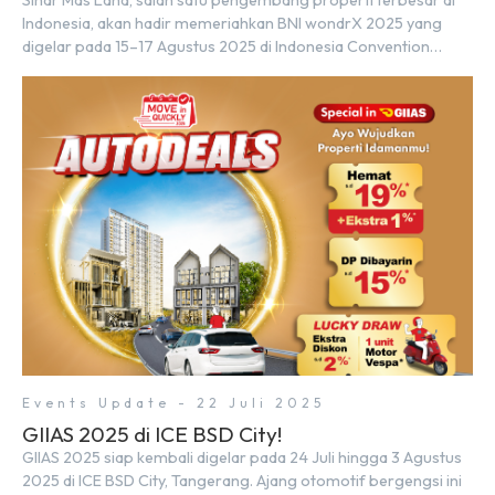
Indonesia, akan hadir memeriahkan BNI wondrX 2025 yang
digelar pada 15–17 Agustus 2025 di Indonesia Convention
Exhibition (ICE) BSD City, tepatnya di Hall 9, Booth Sinar Mas
Land. Partisipasi ini menjadi wujud komitmen Sinar Mas Land
dalam memberikan kemudahan dan pengalaman berbeda bagi
para pencari hunian […]
Events Update - 22 Juli 2025
GIIAS 2025 di ICE BSD City!
GIIAS 2025 siap kembali digelar pada 24 Juli hingga 3 Agustus
2025 di ICE BSD City, Tangerang. Ajang otomotif bergengsi ini