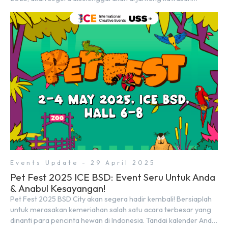
modern dan inovatif BSD City. Bertempat di Hall 5, ICE BSD,
acara ini akan berlangsung selama tiga hari penuh, yaitu pada 2
hingga 4 Mei 2025. Diselenggarakan oleh Parentstory dan […]
Events Update - 29 April 2025
Pet Fest 2025 ICE BSD: Event Seru Untuk Anda
& Anabul Kesayangan!
Pet Fest 2025 BSD City akan segera hadir kembali! Bersiaplah
untuk merasakan kemeriahan salah satu acara terbesar yang
dinanti para pencinta hewan di Indonesia. Tandai kalender Anda