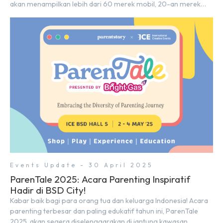
akan menampilkan lebih dari 60 merek mobil, 20-an merek
motor, serta ratusan industri pendukung. Tak hanya menjadi
pusat perhatian bagi para pecinta otomotif, GIIAS juga menjadi
tempat berkumpulnya komunitas dan pelaku industri untuk
menjalin […]
Events Update - 30 April 2025
ParenTale 2025: Acara Parenting Inspiratif
Hadir di BSD City!
Kabar baik bagi para orang tua dan keluarga Indonesia! Acara
parenting terbesar dan paling edukatif tahun ini, ParenTale
2025, akan segera diselenggarakan di jantung kawasan