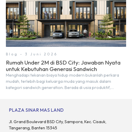
Blog - 3 Juni 2026
Rumah Under 2M di BSD City: Jawaban Nyata
untuk Kebutuhan Generasi Sandwich
Menghadapi tekanan biaya hidup modern bukanlah perkara
mudah, terlebih bagi keluarga muda yang masuk dalam
kategori sandwich generation. Berada di usia produktif,
kelompok ini memikul tanggung jawab finansial ganda:
mencukupi kebutuhan keluarga inti (pasangan dan anak)
sekaligus menyokong orang tua di waktu bersamaan.
PLAZA SINAR MAS LAND
Fenomena urban ini kian marak di kota-kota besar, termasuk di
kawasan berkembang […]
Jl. Grand Boulevard BSD City, Sampora, Kec. Cisauk,
Tangerang, Banten 15345