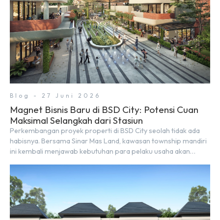
Blog - 27 Juni 2026
Magnet Bisnis Baru di BSD City: Potensi Cuan
Maksimal Selangkah dari Stasiun
Perkembangan proyek properti di BSD City seolah tidak ada
habisnya. Bersama Sinar Mas Land, kawasan township mandiri
ini kembali menjawab kebutuhan para pelaku usaha akan
ruang komersial yang menjanjikan lewat kehadiran Wander
Alley Walk. Ruko terbaru di BSD City ini datang dengan
keunggulan geografis yang sangat strategis. Letaknya
menempel langsung dengan dua pusat pergerakan massa […]