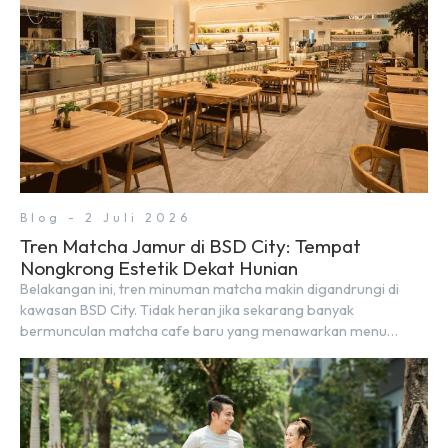
Blog - 2 Juli 2026
Tren Matcha Jamur di BSD City: Tempat
Nongkrong Estetik Dekat Hunian
Belakangan ini, tren minuman matcha makin digandrungi di
kawasan BSD City. Tidak heran jika sekarang banyak
bermunculan matcha cafe baru yang menawarkan menu
autentik, konsep visual yang estetik, serta atmosfer yang
nyaman, baik untuk produktif bekerja (WFC) maupun sekadar
bersantai bersama orang terdekat. Kabar baiknya, deretan
kafe hits ini tersebar di lokasi-lokasi strategis yang sangat […]