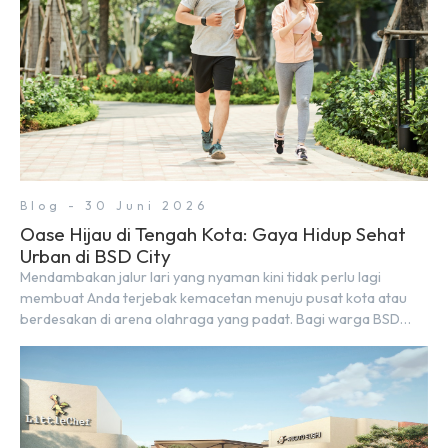
Blog - 30 Juni 2026
Oase Hijau di Tengah Kota: Gaya Hidup Sehat
Urban di BSD City
Mendambakan jalur lari yang nyaman kini tidak perlu lagi
membuat Anda terjebak kemacetan menuju pusat kota atau
berdesakan di arena olahraga yang padat. Bagi warga BSD
City, berolahraga rutin bisa dinikmati langsung di lingkungan
sekitar yang rindang, estetik, dan menenangkan. Sebagai
kawasan township terpadu, BSD City terus bertransformasi
menjadi area hunian modern yang sangat mendukung […]