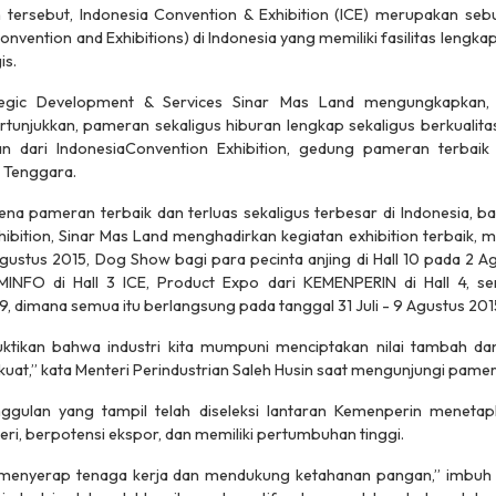
tersebut, Indonesia Convention & Exhibition (ICE) merupakan seb
onvention and Exhibitions) di Indonesia yang memiliki fasilitas lengka
is.
tegic Development & Services Sinar Mas Land mengungkapkan,
tunjukkan, pameran sekaligus hiburan lengkap sekaligus berkualita
 dari IndonesiaConvention Exhibition, gedung pameran terbaik
a Tenggara.
rena pameran terbaik dan terluas sekaligus terbesar di Indonesia, b
hibition, Sinar Mas Land menghadirkan kegiatan exhibition terbaik, mula
 Agustus 2015, Dog Show bagi para pecinta anjing di Hall 10 pada 2 
MINFO di Hall 3 ICE, Product Expo dari KEMENPERIN di Hall 4, s
9, dimana semua itu berlangsung pada tanggal 31 Juli - 9 Agustus 201
tikan bahwa industri kita mumpuni menciptakan nilai tambah dan
 kuat,” kata Menteri Perindustrian Saleh Husin saat mengunjungi pame
gulan yang tampil telah diseleksi lantaran Kemenperin menetapk
i, berpotensi ekspor, dan memiliki pertumbuhan tinggi.
 menyerap tenaga kerja dan mendukung ketahanan pangan,” imbu