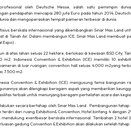
 profesional oleh Deutsche Messe, salah satu pemimpin dun
gan pendapatan mencapai 280 juta Euro pada tahun 2014, Deutsche
unia dan mengoperasikan tempat pameran terbesar di dunia.
isius berskala internasional yang dikembangkan Sinar Mas Land untu
 di Tanah Air. Dalam membangun ICE, Sinar Mas Land membuat peru
al Expo) .
n di atas lahan seluas 22 hektare, berlokasi di kawasan BSD City, T
m2. Indonesia Convention & Exhibition (ICE) memiliki 10 exhibit
meran di luar ruangan, convention hall seluas 4.000 m2yang terb
as 7.500 m2.
esia Convention & Exhibition (ICE) mengusung tema bangunan r
ngunannya akan dilengkapi beragam aspek yang memberikan keunggula
 fasilitas terbaik untuk menunjang beragam perhelatan acara dan kegia
akukan secara bertahap oleh Sinar Mas Land . Pembangunan tahap 
erdiri dari ruang Exhibition& Convention, Hotel bintang 4 dengan 29
mendukung eventbesar berskala internasional. Tambahan 2 hotel (b
uasan gedung Convention & Exhibition akan dilakukan setelah tahap 1