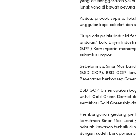
yang diselenggarakan yakni i
lunak yang di bawah payung k
Kedua, produk sepatu, teksti
unggulan kopi, cokelat, dan s
“Juga ada pelaku industri f
andalan,” kata Dirjen Indus
(BPPI) Kemenperin menampil
substitusi impor.
Sebelumnya, Sinar Mas Land
(BSD GOP). BSD GOP, kawa
Beverages berkonsep Green 
BSD GOP 6 merupakan bagia
untuk Gold Green District 
sertifikasi Gold Greenship da
Pembangunan gedung perka
komitmen Sinar Mas Land 
sebuah kawasan terbaik di s
dengan sudah beroperasinya