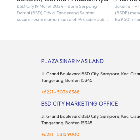
Triliun
BSD City,19 Maret 2024 – Bumi Serpong
Jakarta – P
Damai (BSD) City di Tangerang Selatan
(BSDE) mena
secara resmi diumumkan oleh Presiden Joko
Rp9,50 tril
Widodo sebagai salah satu Proyek Strategis
2023, BSDE 
Nasional (PSN) yang baru. Pengumuman ini
sebesar Rp9
dibuat oleh Menteri Koordinator Bidang
target prape
Perekonomian, Airlangga Hartarto, setelah
Menurut Dir
Rapat Terbatas (ratas) bersama Jokowi di
menghadapi 
Istana Kepresidenan pada hari Senin, 18 Maret
maupun nas
PLAZA SINAR MAS LAND
2024. Selain […]
pertimbang
rumah maupu
Jl. Grand Boulevard BSD City, Sampora, Kec. Cisa
Tangerang, Banten 15345
+6221 - 5036 8368
BSD CITY MARKETING OFFICE
Jl. Grand Boulevard BSD City, Sampora, Kec. Cisa
Tangerang, Banten 15345
+6221 - 5315 9000