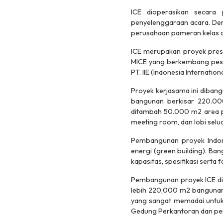
ICE dioperasikan secara
penyelenggaraan acara. Den
perusahaan pameran kelas d
ICE merupakan proyek prest
MICE yang berkembang pesat
PT. IIE (Indonesia Internation
Proyek kerjasama ini dibangu
bangunan berkisar 220.000 
ditambah 50.000 m2 area pa
meeting room, dan lobi selu
Pembangunan proyek Indon
energi (green building). Ba
kapasitas, spesifikasi serta
Pembangunan proyek ICE dil
lebih 220,000 m2 bangunan t
yang sangat memadai untuk 
Gedung Perkantoran dan perl