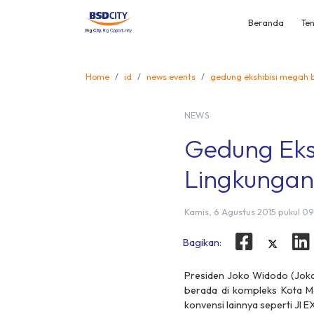
Beranda
Ten
Home
id
news events
gedung ekshibisi megah 
NEWS
Gedung Eks
Lingkunga
Kamis, 6 Agustus 2015 pukul 0
Bagikan:
Presiden Joko Widodo (Jokow
berada di kompleks Kota M
konvensi lainnya seperti JI