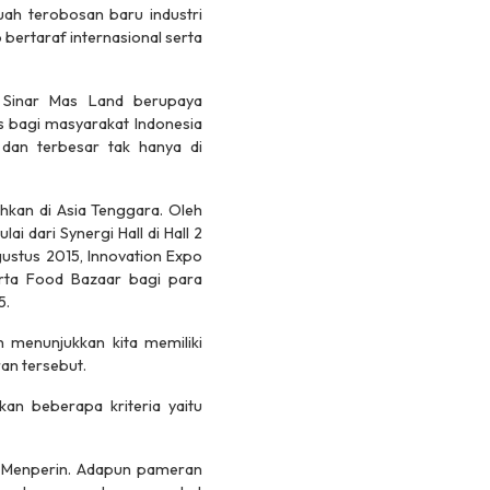
uah terobosan baru industri
p bertaraf internasional serta
 Sinar Mas Land berupaya
s bagi masyarakat Indonesia
 dan terbesar tak hanya di
ahkan di Asia Tenggara. Oleh
i dari Synergi Hall di Hall 2
Agustus 2015, Innovation Expo
erta Food Bazaar bagi para
5.
 menunjukkan kita memiliki
ran tersebut.
an beberapa kriteria yaitu
h Menperin. Adapun pameran