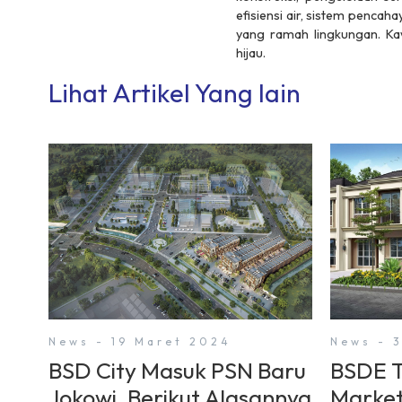
efisiensi air, sistem penc
yang ramah lingkungan. Kaw
hijau.
Lihat Artikel Yang lain
News - 19 Maret 2024
News - 
BSD City Masuk PSN Baru
BSDE T
Jokowi, Berikut Alasannya
Market