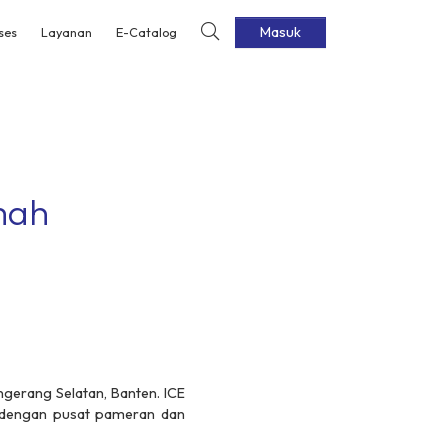
Masuk
ses
Layanan
E-Catalog
mah
ngerang Selatan, Banten. ICE
g dengan pusat pameran dan