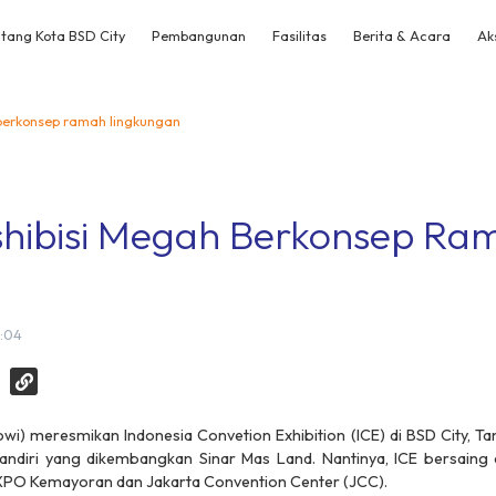
tang Kota BSD City
Pembangunan
Fasilitas
Berita & Acara
Ak
berkonsep ramah lingkungan
hibisi Megah Berkonsep Ra
n
9:04
i) meresmikan Indonesia Convetion Exhibition (ICE) di BSD City, Ta
andiri yang dikembangkan Sinar Mas Land. Nantinya, ICE bersain
 EXPO Kemayoran dan Jakarta Convention Center (JCC).