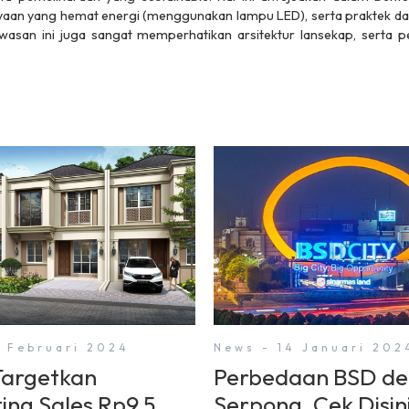
ahayaan yang hemat energi (menggunakan lampu LED), serta praktek d
asan ini juga sangat memperhatikan arsitektur lansekap, serta p
3 Februari 2024
News - 14 Januari 202
argetkan
Perbedaan BSD d
ing Sales Rp9,5
Serpong, Cek Disini