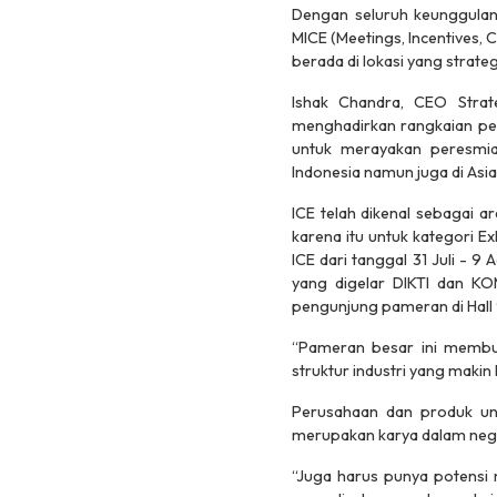
Dengan seluruh keunggulan 
MICE (Meetings, Incentives, C
berada di lokasi yang strateg
Ishak Chandra, CEO Stra
menghadirkan rangkaian per
untuk merayakan peresmian
Indonesia namun juga di Asi
ICE telah dikenal sebagai a
karena itu untuk kategori Ex
ICE dari tanggal 31 Juli - 9
yang digelar DIKTI dan KO
pengunjung pameran di Hall 
“Pameran besar ini membuk
struktur industri yang makin
Perusahaan dan produk ung
merupakan karya dalam neger
“Juga harus punya potensi