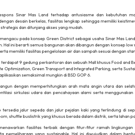
pons Sinar Mas Land terhadap antusiasme dan kebutuhan ma
ngan desain berkelas, fasilitas lengkap sehingga memiliki keistim
t strategis dan ditunjang akses yang mudah.
 mengacu pada konsep Green District sebagai usaha Sinar Mas La
n. Hal ini berarti semua bangunan akan dibangun dengan konsep low ri
rta memiliki fasilitas pengelolaan air dan sampah sesuai dengan stan
terdapat 9 gedung perkantoran dan sebuah Mall khusus Food and Bev
ate Optimization, Green Transport and Integrated Parking, serta Sus
 diaplikasikan semaksimal mungkin di BSD GOP 6.
bangun dengan memperhitungkan arah mata angin utara dan sela
tilasi sirkulasi udara dan pencahayaan alami serta menggunakan 
sedia jalur sepeda dan jalur pejalan kaki yang terlindung di sepa
m, shuttle buslistrik yang khusus berada dalam distrik, serta lahan pa
nawarkan fasilitas terbaik dengan fitur-fitur ramah lingkungan 
rta pemeliharaan yang sustainable. Hal ini diwujudkan dalam bentu