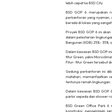
lebih cepat ke BSD City.
BSD GOP 6 merupakan res
perkantoran yang nyaman, de
berada di lokasi yang sanga
Proyek BSD GOP 6 ini akan
dalam pelestarian lingkunga
Bangunan (KDB) 25%- 35%, se
Dalam kawasan BSD GOP ini 
fitur Green, yakni Microclim
Fitur- fitur Green tersebut
Gedung perkantoran ini di
matahari, memanfaatkan ven
tentunya ramah lingkungan.
Dalam kawasan BSD GOP 6 ter
parkir sepeda dan shower roo
BSD Green Office Park 6 me
konstruksi, pengelolaan se