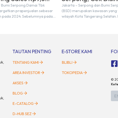
 di Tahun 2024
T Bumi Serpong Damai Tbk
Jakarta – Serpong dan Bumi Se
rgetkan prapenjualan sebesar
(BSD) merupakan kawasan yang t
iun pada 2024. Sebelumnya pada
wilayah Kota Tangerang Selatan.
mencatatkan realisasi penjualan
kawasan tersebut menggunaka
,50 triliun yang melampaui
Serpong, mungkin banyak di anta
njualan sebesar Rp8,80 triliun.
mengira kedua wilayah ini meru
ektur BSDE Hermawan Wijaya
yang sama. Padahal anggapan t
2024, kondisi ekonomi global
kurang tepat. Sebab Serpong da
ional dapat memengaruhi
merupakan dua kawasan yang b
TAUTAN PENTING
E-STORE KAMI
FO
an masyarakat untuk membeli
Berikut penjelasannya. Baca Juga
n investasi di sektor […]
uk,
TENTANG KAMI
BLIBLI
AREA INVESTOR
TOKOPEDIA
©
2
AKSES
Kete
BLOG
E
uk,
E-CATALOG
D-HUB SEZ