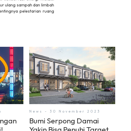
aur ulang sampah dan limbah
entingnya pelestarian ruang
4
News - 30 November 2023
engan
Bumi Serpong Damai
!
Yakin Bisa Penuhi Target