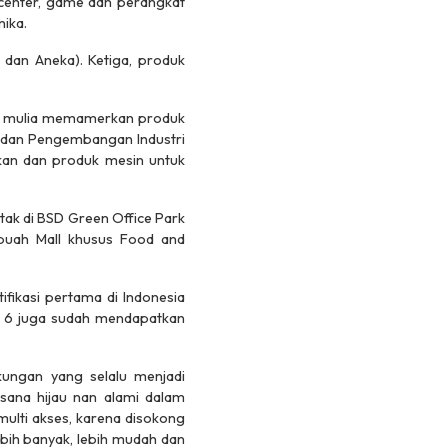
ta center, game dan perangkat
nika.
il dan Aneka). Ketiga, produk
batu mulia memamerkan produk
an dan Pengembangan Industri
ukan dan produk mesin untuk
k di BSD Green Office Park
buah Mall khusus Food and
ikasi pertama di Indonesia
OP 6 juga sudah mendapatkan
ungan yang selalu menjadi
ana hijau nan alami dalam
multi akses, karena disokong
bih banyak, lebih mudah dan