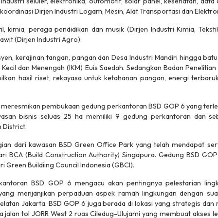
ndustri seluler, elektronika, outomotif, solar panel, kesehatan, da
oordinasi Dirjen Industri Logam, Mesin, Alat Transportasi dan Elektro
l, kimia, peraga pendidikan dan musik (Dirjen Industri Kimia, Tekst
awit (Dirjen Industri Agro).
esyen, kerajinan tangan, pangan dan Desa Industri Mandiri hingga 
tri Kecil dan Menengah (IKM) Euis Saedah. Sedangkan Badan Peneliti
kan hasil riset, rekayasa untuk ketahanan pangan, energi terbar
 meresmikan pembukaan gedung perkantoran BSD GOP 6 yang terleta
san bisnis seluas 25 ha memiliki 9 gedung perkantoran dan se
District.
n dari kawasan BSD Green Office Park yang telah mendapat sertif
dari BCA (Build Construction Authority) Singapura. Gedung BSD G
ri Green Buildiing Council Indonesia (GBCI).
ntoran BSD GOP 6 mengacu akan pentingnya pelestarian lingk
yang menjanjikan perpaduan aspek ramah lingkungan dengan suas
elatan Jakarta. BSD GOP 6 juga berada di lokasi yang strategis dan 
 jalan tol JORR West 2 ruas Ciledug-Ulujami yang membuat akses le