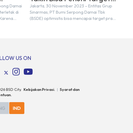
Marketing Sales Tahun
rpong Damai
Jakarta, 30 November 2023 – Entitas Grup
erletak di
Sinarmas, PT Bumi Serpong Damai Tbk
2023
 Karena
(BSDE) optimistis bisa mencapai target pra
n nama
penjualan alias marketing sales senilai Rp 8,8
ra kita yang
triliun hingga tutup 2023. Direktur Bumi
pakan tempat
Serpong Damai Hermawan Wijaya
ersebut
menjelaskan dengan pencapain per
n BSD
September 2023 dan adanya insentif PPN
erbeda.
DTP, BSDE optimistis bisa melampaui target.
LLOW US ON
: […]
“Kami yakin target […]
026
BSD City.
Kebijakan Privasi.
|
Syarat dan
ntuan.
NG
IND