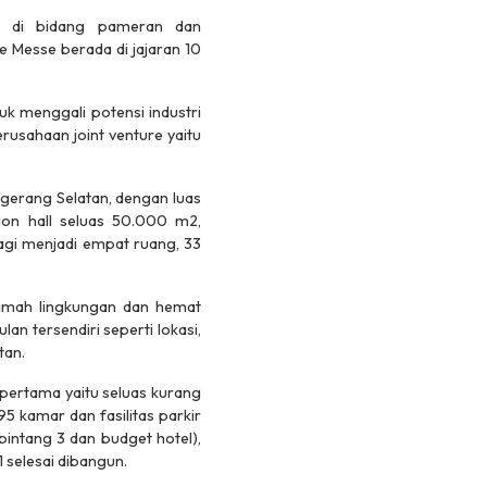
ia di bidang pameran dan
 Messe berada di jajaran 10
k menggali potensi industri
sahaan joint venture yaitu
angerang Selatan, dengan luas
ion hall seluas 50.000 m2,
agi menjadi empat ruang, 33
amah lingkungan dan hemat
n tersendiri seperti lokasi,
tan.
pertama yaitu seluas kurang
5 kamar dan fasilitas parkir
intang 3 dan budget hotel),
 selesai dibangun.