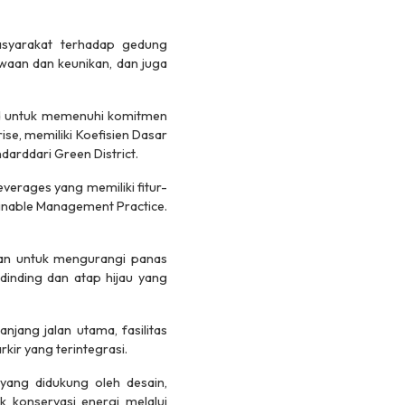
syarakat terhadap gedung
ewaan dan keunikan, dan juga
nd untuk memenuhi komitmen
se, memiliki Koefisien Dasar
darddari Green District.
erages yang memiliki fitur-
tainable Management Practice.
tan untuk mengurangi panas
dinding dan atap hijau yang
njang jalan utama, fasilitas
rkir yang terintegrasi.
yang didukung oleh desain,
k konservasi energi melalui