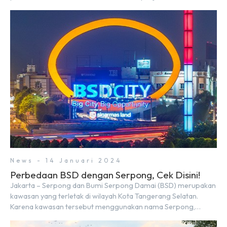
Rp9,50 triliun yang melampaui target prapenjualan sebesar
Rp8,80 triliun. Menurut Direktur BSDE Hermawan Wijaya
menghadapi 2024, kondisi ekonomi global maupun nasional
dapat memengaruhi pertimbangan masyarakat untuk
membeli rumah maupun investasi di sektor […]
News - 14 Januari 2024
Perbedaan BSD dengan Serpong, Cek Disini!
Jakarta – Serpong dan Bumi Serpong Damai (BSD) merupakan
kawasan yang terletak di wilayah Kota Tangerang Selatan.
Karena kawasan tersebut menggunakan nama Serpong,
mungkin banyak di antara kita yang mengira kedua wilayah ini