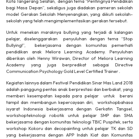
Kota Tangerang Selatan, dengan tema “Pentingnya Pendidikan
bagi Masa Depan”, sekaligus juga diadakan pameran sekolah
model Gerakan Sekolah Menyenangkan, yang diikuti sekolah-
sekolah yang telah mengimplementasikan gerakan tersebut.
Untuk menekan maraknya
bullying
yang terjadi di kalangan
pelajar, diselenggarakan penyuluhan dengan tema “Stop
Bullying!”, bekerjasama dengan komunitas pemerhati
pendidikan anak Meliora Learning Academy. Penyuluhan
diberikan oleh Henny Wirawan, Director of Meliora Learning
Academy yang juga berpredikat sebagai Directive
Communication Psychology Gold Level Certified Trainer .
Kegiatan lainnya dalam Festival Pendidikan Sinar Mas Land 2018
adalah panggung pentas anak berprestasi dan berbakat, yang
memberi kesempatan kepada para pelajar untuk berani
tampil dan membangun kepercayaan diri,
workshop
bahasa
isyarat Indonesia bekerjasama dengan Gerkatin Tangsel,
workshop
teknologi robotik untuk pelajar SMP dan SMA
bekerjasama dengan komunitas teknologi TBIC Puspitek, serta
workshop
Kokoru dan decopainting untuk pelajar TK dan SD
yang bekerjasama dengan APP Indah Kiat dan Komunitas