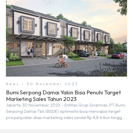
merupakan tempat yang sama. Padahal anggapan tersebut
kurang tepat. Sebab Serpong dan BSD merupakan dua
kawasan yang berbeda. Berikut penjelasannya. Baca Juga: […]
News - 30 November 2023
Bumi Serpong Damai Yakin Bisa Penuhi Target
Marketing Sales Tahun 2023
Jakarta, 30 November 2023 – Entitas Grup Sinarmas, PT Bumi
Serpong Damai Tbk (BSDE) optimistis bisa mencapai target
pra penjualan alias marketing sales senilai Rp 8,8 triliun hingga
tutup 2023. Direktur Bumi Serpong Damai Hermawan Wijaya
menjelaskan dengan pencapain per September 2023 dan