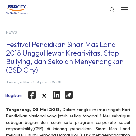
NEWS
Festival Pendidikan Sinar Mas Land
2018 Unggul lewat Kreativitas, Stop
Bullying, dan Sekolah Menyenangkan
(BSD City)
Jum'at, 4 Mei 2018 pukul 09:08
Bagikan:
Tangerang, 03 Mei 2018,
Dalam rangka memperingati Hari
Pendidikan Nasional yang jatuh setiap tanggal 2 Mei, sekaligus
sebagai bagian dari salah satu program
c
orporate
s
ocial
r
esponsibility
(CSR) di bidang pendidikan, Sinar Mas Land
melalui PT Bumi Serpong Damai (BSD) Tbk menyelenggarakan