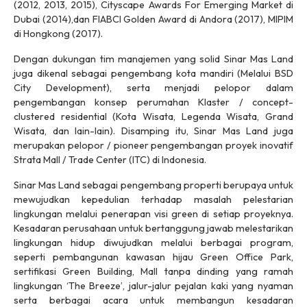
(2012, 2013, 2015), Cityscape Awards For Emerging Market di
Dubai (2014),dan FIABCI Golden Award di Andora (2017), MIPIM
di Hongkong (2017).
Dengan dukungan tim manajemen yang solid Sinar Mas Land
juga dikenal sebagai pengembang kota mandiri (Melalui BSD
City Development), serta menjadi pelopor dalam
pengembangan konsep perumahan Klaster / concept-
clustered residential (Kota Wisata, Legenda Wisata, Grand
Wisata, dan lain-lain). Disamping itu, Sinar Mas Land juga
merupakan pelopor / pioneer pengembangan proyek inovatif
Strata Mall / Trade Center (ITC) di Indonesia.
Sinar Mas Land sebagai pengembang properti berupaya untuk
mewujudkan kepedulian terhadap masalah pelestarian
lingkungan melalui penerapan visi green di setiap proyeknya.
Kesadaran perusahaan untuk bertanggung jawab melestarikan
lingkungan hidup diwujudkan melalui berbagai program,
seperti pembangunan kawasan hijau Green Office Park,
sertifikasi Green Building, Mall tanpa dinding yang ramah
lingkungan ‘The Breeze’, jalur-jalur pejalan kaki yang nyaman
serta berbagai acara untuk membangun kesadaran