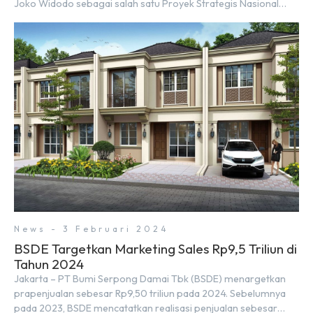
Joko Widodo sebagai salah satu Proyek Strategis Nasional
(PSN) yang baru. Pengumuman ini dibuat oleh Menteri
Koordinator Bidang Perekonomian, Airlangga Hartarto, setelah
Rapat Terbatas (ratas) bersama Jokowi di Istana Kepresidenan
pada hari Senin, 18 Maret 2024. Selain […]
News - 3 Februari 2024
BSDE Targetkan Marketing Sales Rp9,5 Triliun di
Tahun 2024
Jakarta – PT Bumi Serpong Damai Tbk (BSDE) menargetkan
prapenjualan sebesar Rp9,50 triliun pada 2024. Sebelumnya
pada 2023, BSDE mencatatkan realisasi penjualan sebesar