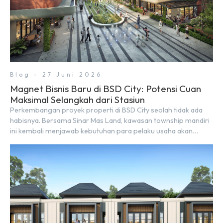
Blog - 27 Juni 2026
Magnet Bisnis Baru di BSD City: Potensi Cuan
Maksimal Selangkah dari Stasiun
Perkembangan proyek properti di BSD City seolah tidak ada
habisnya. Bersama Sinar Mas Land, kawasan township mandiri
ini kembali menjawab kebutuhan para pelaku usaha akan
ruang komersial yang menjanjikan lewat kehadiran Wander
Alley Walk. Ruko terbaru di BSD City ini datang dengan
keunggulan geografis yang sangat strategis. Letaknya
menempel langsung dengan dua pusat pergerakan massa […]