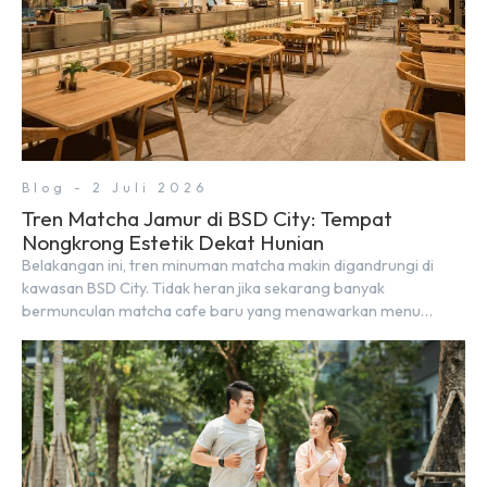
Blog - 2 Juli 2026
Tren Matcha Jamur di BSD City: Tempat
Nongkrong Estetik Dekat Hunian
Belakangan ini, tren minuman matcha makin digandrungi di
kawasan BSD City. Tidak heran jika sekarang banyak
bermunculan matcha cafe baru yang menawarkan menu
autentik, konsep visual yang estetik, serta atmosfer yang
nyaman, baik untuk produktif bekerja (WFC) maupun sekadar
bersantai bersama orang terdekat. Kabar baiknya, deretan
kafe hits ini tersebar di lokasi-lokasi strategis yang sangat […]