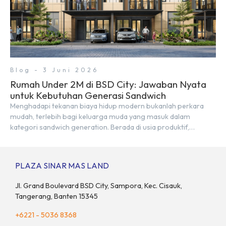
Blog - 3 Juni 2026
Rumah Under 2M di BSD City: Jawaban Nyata
untuk Kebutuhan Generasi Sandwich
Menghadapi tekanan biaya hidup modern bukanlah perkara
mudah, terlebih bagi keluarga muda yang masuk dalam
kategori sandwich generation. Berada di usia produktif,
kelompok ini memikul tanggung jawab finansial ganda:
mencukupi kebutuhan keluarga inti (pasangan dan anak)
sekaligus menyokong orang tua di waktu bersamaan.
PLAZA SINAR MAS LAND
Fenomena urban ini kian marak di kota-kota besar, termasuk di
kawasan berkembang […]
Jl. Grand Boulevard BSD City, Sampora, Kec. Cisauk,
Tangerang, Banten 15345
+6221 - 5036 8368