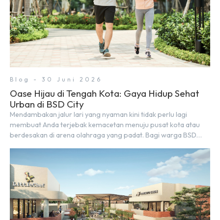
Blog - 30 Juni 2026
Oase Hijau di Tengah Kota: Gaya Hidup Sehat
Urban di BSD City
Mendambakan jalur lari yang nyaman kini tidak perlu lagi
membuat Anda terjebak kemacetan menuju pusat kota atau
berdesakan di arena olahraga yang padat. Bagi warga BSD
City, berolahraga rutin bisa dinikmati langsung di lingkungan
sekitar yang rindang, estetik, dan menenangkan. Sebagai
kawasan township terpadu, BSD City terus bertransformasi
menjadi area hunian modern yang sangat mendukung […]