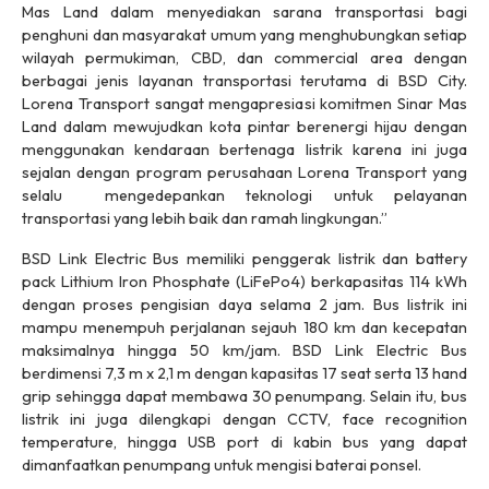
Mas Land dalam menyediakan sarana transportasi bagi
penghuni dan masyarakat umum yang menghubungkan setiap
wilayah permukiman, CBD, dan
commercial area
dengan
berbagai jenis layanan transportasi terutama di BSD City.
Lorena Transport sangat mengapresiasi komitmen Sinar Mas
Land dalam mewujudkan kota pintar berenergi hijau dengan
menggunakan kendaraan bertenaga listrik karena ini juga
sejalan dengan program perusahaan Lorena Transport yang
selalu mengedepankan teknologi untuk pelayanan
transportasi yang lebih baik dan ramah lingkungan.”
BSD Link Electric Bus memiliki penggerak listrik dan
battery
pack
Lithium Iron Phosphate (LiFePo4) berkapasitas 114 kWh
dengan proses pengisian daya selama 2 jam. Bus listrik ini
mampu menempuh perjalanan sejauh 180 km dan kecepatan
maksimalnya hingga 50 km/jam. BSD Link Electric Bus
berdimensi 7,3 m x 2,1 m dengan kapasitas 17
seat
serta 13
hand
grip
sehingga dapat membawa 30 penumpang. Selain itu, bus
listrik ini juga dilengkapi dengan CCTV,
face recognition
temperature
, hingga USB
port
di kabin bus yang dapat
dimanfaatkan penumpang untuk mengisi baterai ponsel.