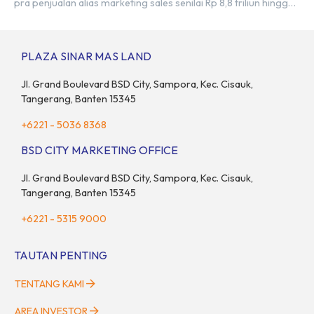
pra penjualan alias marketing sales senilai Rp 8,8 triliun hingga
tutup 2023. Direktur Bumi Serpong Damai Hermawan Wijaya
menjelaskan dengan pencapain per September 2023 dan
adanya insentif PPN DTP, BSDE optimistis bisa melampaui
PLAZA SINAR MAS LAND
target. “Kami yakin target […]
Jl. Grand Boulevard BSD City, Sampora, Kec. Cisauk,
Tangerang, Banten 15345
+6221 - 5036 8368
BSD CITY MARKETING OFFICE
Jl. Grand Boulevard BSD City, Sampora, Kec. Cisauk,
Tangerang, Banten 15345
+6221 - 5315 9000
TAUTAN PENTING
TENTANG KAMI
AREA INVESTOR