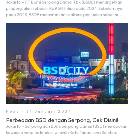
Jakarta – PT Bumi Serpong Damai Tbk (BSDE) menargetkan
prapenjualan sebesar Rp9,50 triliun pada 2024. Sebelumnya
pada 2023, BSDE mencatatkan realisasi penjualan sebesar
Rp9,50 triliun yang melampaui target prapenjualan sebesar
Rp8,80 triliun. Menurut Direktur BSDE Hermawan Wijaya
menghadapi 2024, kondisi ekonomi global maupun nasional
dapat memengaruhi pertimbangan masyarakat untuk
membeli rumah maupun investasi di sektor […]
News - 14 Januari 2024
Perbedaan BSD dengan Serpong, Cek Disini!
Jakarta – Serpong dan Bumi Serpong Damai (BSD) merupakan
kawasan yang terletak di wilayah Kota Tangerang Selatan.