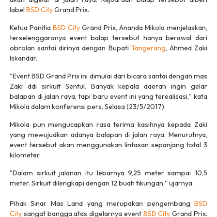
label
BSD City
Grand Prix.‎
Ketua Panitia
BSD City
Grand Prix, Ananda Mikola menjelaskan,
terselenggaranya event balap tersebut hanya berawal dari
obrolan santai dirinya dengan ‎Bupati
Tangerang
, Ahmed Zaki
Iskandar.
"Event BSD Grand Prix ini dimulai dari bicara santai dengan mas
Zaki ddi sirkuit Sentul. Banyak kepala daerah ingin gelar
balapan‎ di jalan raya, tapi baru event ini yang terealisasi," kata
Mikola dalam konferensi pers, Selasa (23/5/2017).
Mikola pun mengucapkan rasa terima kasihnya kepada Zaki
yang mewujudkan adanya balapan di jalan raya. Menurutnya,
event tersebut akan menggunakan lintasan sepanjang total 3
kilometer.
"Dalam sirkuit jalanan itu lebarnya 9,25 meter sampai 10,5
meter. Sirkuit dilengkapi dengan 12 buah tikungan," ujarnya.‎
‎‎‎Pihak Sinar Mas Land yang merupakan pengembang
BSD
City
sangat bangga atas digelarnya event
BSD City
Grand Prix.