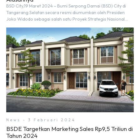
BSD City,19 Maret 2024 – Bumi Serpong Damai (BSD) City di
Tangerang Selatan secara resmi diumumkan oleh Presiden
Joko Widodo sebagai salah satu Proyek Strategis Nasional
(PSN) yang baru. Pengumuman ini dibuat oleh Menteri
Koordinator Bidang Perekonomian, Airlangga Hartarto, setelah
Rapat Terbatas (ratas) bersama Jokowi di Istana Kepresidenan
pada hari Senin, 18 Maret 2024. Selain […]
News - 3 Februari 2024
BSDE Targetkan Marketing Sales Rp9,5 Triliun di
Tahun 2024