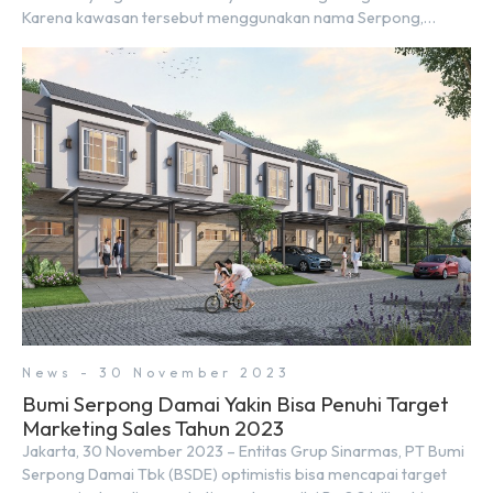
Karena kawasan tersebut menggunakan nama Serpong,
mungkin banyak di antara kita yang mengira kedua wilayah ini
merupakan tempat yang sama. Padahal anggapan tersebut
kurang tepat. Sebab Serpong dan BSD merupakan dua
kawasan yang berbeda. Berikut penjelasannya. Baca Juga: […]
News - 30 November 2023
Bumi Serpong Damai Yakin Bisa Penuhi Target
Marketing Sales Tahun 2023
Jakarta, 30 November 2023 – Entitas Grup Sinarmas, PT Bumi
Serpong Damai Tbk (BSDE) optimistis bisa mencapai target