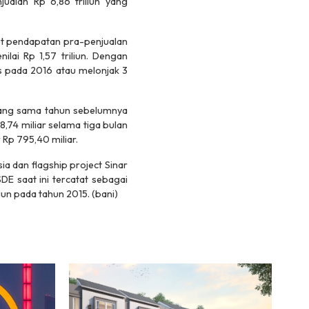
ualan Rp 6,86 triliun yang
et pendapatan pra-penjualan
ilai Rp 1,57 triliun. Dengan
es pada 2016 atau melonjak 3
yang sama tahun sebelumnya
74 miliar selama tiga bulan
 Rp 795,40 miliar.
 dan flagship project Sinar
E saat ini tercatat sebagai
iun pada tahun 2015. (bani)