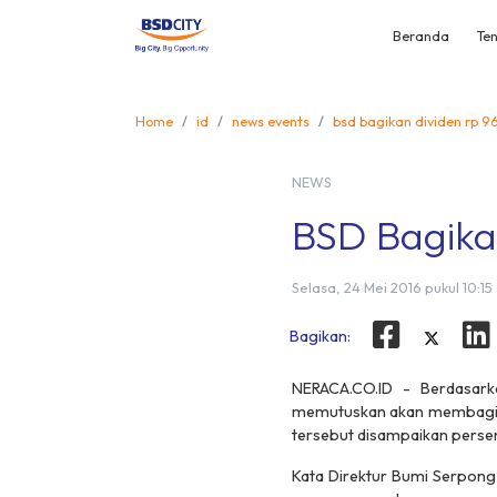
Beranda
Ten
Home
id
news events
bsd bagikan dividen rp 96
NEWS
BSD Bagikan
Selasa, 24 Mei 2016 pukul 10:15
Bagikan:
NERACA.CO.ID - Berdasar
memutuskan akan membagikan
tersebut disampaikan perser
Kata Direktur Bumi Serpong