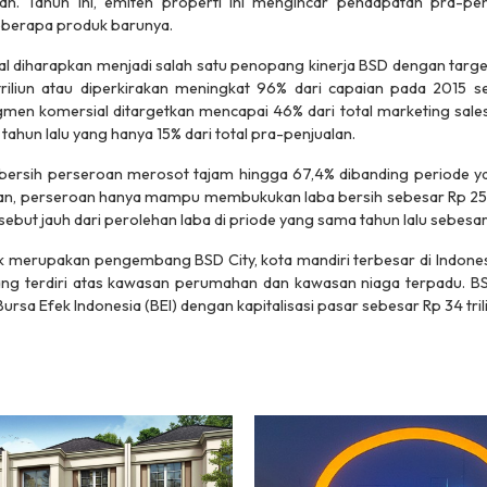
 Tahun ini, emiten properti ini mengincar pendapatan pra-penj
eberapa produk barunya.
al diharapkan menjadi salah satu penopang kinerja BSD dengan targ
riliun atau diperkirakan meningkat 96% dari capaian pada 2015 sen
egmen komersial ditargetkan mencapai 46% dari total marketing sal
da tahun lalu yang hanya 15% dari total pra-penjualan.
 bersih perseroan merosot tajam hingga 67,4% dibanding periode 
tkan, perseroan hanya mampu membukukan laba bersih sebesar Rp 258,
sebut jauh dari perolehan laba di priode yang sama tahun lalu sebesar
merupakan pengembang BSD City, kota mandiri terbesar di Indonesia
ng terdiri atas kawasan perumahan dan kawasan niaga terpadu. BSD
Bursa Efek Indonesia (BEI) dengan kapitalisasi pasar sebesar Rp 34 tril