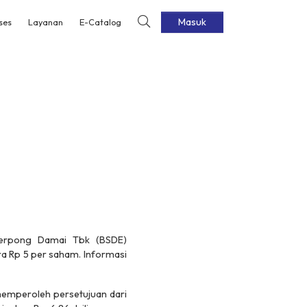
Masuk
ses
Layanan
E-Catalog
Serpong Damai Tbk (BSDE)
a Rp 5 per saham. Informasi
memperoleh persetujuan dari