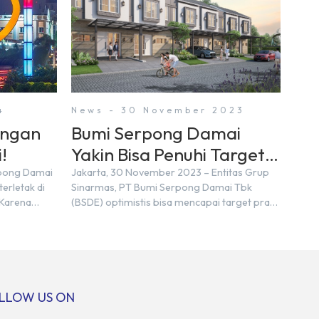
4
News - 30 November 2023
engan
Bumi Serpong Damai
!
Yakin Bisa Penuhi Target
Marketing Sales Tahun
rpong Damai
Jakarta, 30 November 2023 – Entitas Grup
erletak di
Sinarmas, PT Bumi Serpong Damai Tbk
2023
 Karena
(BSDE) optimistis bisa mencapai target pra
n nama
penjualan alias marketing sales senilai Rp 8,8
ra kita yang
triliun hingga tutup 2023. Direktur Bumi
pakan tempat
Serpong Damai Hermawan Wijaya
ersebut
menjelaskan dengan pencapain per
n BSD
September 2023 dan adanya insentif PPN
erbeda.
DTP, BSDE optimistis bisa melampaui target.
LLOW US ON
: […]
“Kami yakin target […]