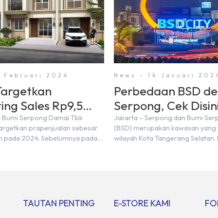
3 Februari 2024
News - 14 Januari 202
argetkan
Perbedaan BSD d
ing Sales Rp9,5
Serpong, Cek Disini
 di Tahun 2024
T Bumi Serpong Damai Tbk
Jakarta – Serpong dan Bumi Se
rgetkan prapenjualan sebesar
(BSD) merupakan kawasan yang t
iun pada 2024. Sebelumnya pada
wilayah Kota Tangerang Selatan.
mencatatkan realisasi penjualan
kawasan tersebut menggunaka
,50 triliun yang melampaui
Serpong, mungkin banyak di anta
njualan sebesar Rp8,80 triliun.
mengira kedua wilayah ini meru
ektur BSDE Hermawan Wijaya
yang sama. Padahal anggapan t
2024, kondisi ekonomi global
kurang tepat. Sebab Serpong da
ional dapat memengaruhi
merupakan dua kawasan yang b
TAUTAN PENTING
E-STORE KAMI
FO
an masyarakat untuk membeli
Berikut penjelasannya. Baca Juga