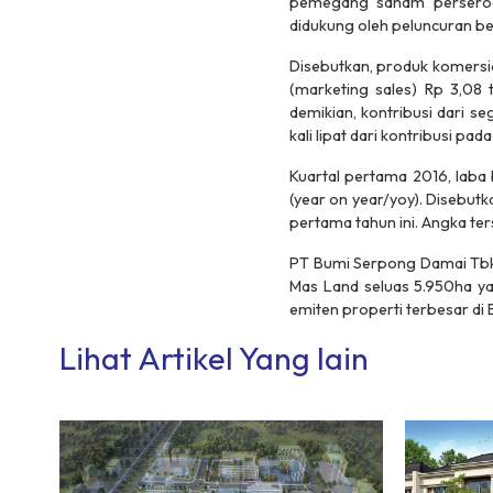
pemegang saham perseroan.
didukung oleh peluncuran b
Disebutkan, produk komersi
(marketing sales) Rp 3,08 t
demikian, kontribusi dari s
kali lipat dari kontribusi pa
Kuartal pertama 2016, laba
(year on year/yoy). Disebu
pertama tahun ini. Angka ter
PT Bumi Serpong Damai Tbk 
Mas Land seluas 5.950ha ya
emiten properti terbesar di 
Lihat Artikel Yang lain