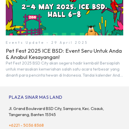
Events Update - 29 April 2025
Pet Fest 2025 ICE BSD: Event Seru Untuk Anda
& Anabul Kesayangan!
Pet Fest 2025 BSD City akan segera hadir kembali! Bersiaplah
untuk merasakan kemeriahan salah satu acara terbesar yang
dinanti para pencinta hewan di Indonesia. Tandai kalender Anda
—2 hingga 4 Mei 2025 di Hall 6-8, ICE BSD City! Di ajang Pet Fest
2025 ini, Anda dan hewan kesayanganmu bisa menikmati
beragam aktivitas interaktif bersama komunitas pecinta […]
PLAZA SINAR MAS LAND
Jl. Grand Boulevard BSD City, Sampora, Kec. Cisauk,
Tangerang, Banten 15345
+6221 - 5036 8368