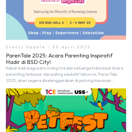
Events Update - 30 April 2025
ParenTale 2025: Acara Parenting Inspiratif
Hadir di BSD City!
Kabar baik bagi para orang tua dan keluarga Indonesia! Acara
parenting terbesar dan paling edukatif tahun ini, ParenTale
2025, akan segera diselenggarakan di jantung kawasan
modern dan inovatif BSD City. Bertempat di Hall 5, ICE BSD,
acara ini akan berlangsung selama tiga hari penuh, yaitu pada 2
hingga 4 Mei 2025. Diselenggarakan oleh Parentstory dan […]