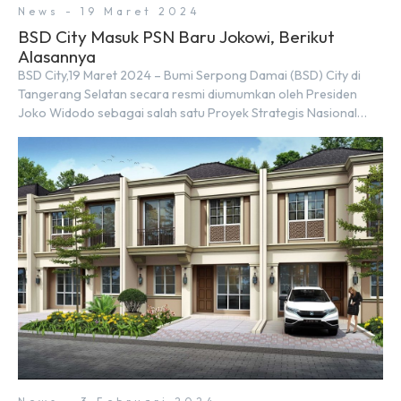
News - 19 Maret 2024
BSD City Masuk PSN Baru Jokowi, Berikut
Alasannya
BSD City,19 Maret 2024 – Bumi Serpong Damai (BSD) City di
Tangerang Selatan secara resmi diumumkan oleh Presiden
Joko Widodo sebagai salah satu Proyek Strategis Nasional
(PSN) yang baru. Pengumuman ini dibuat oleh Menteri
Koordinator Bidang Perekonomian, Airlangga Hartarto, setelah
Rapat Terbatas (ratas) bersama Jokowi di Istana Kepresidenan
pada hari Senin, 18 Maret 2024. Selain […]