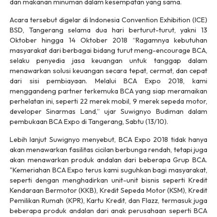
dan makanan minuman dalam kesempatan yang sama.
Acara tersebut digelar di Indonesia Convention Exhibition (ICE)
BSD, Tangerang selama dua hari berturut-turut, yakni 13
Oktober hingga 14 Oktober 2018 “Ragamnya kebutuhan
masyarakat dari berbagai bidang turut meng-
encourage
BCA,
selaku penyedia jasa keuangan untuk tanggap dalam
menawarkan solusi keuangan secara tepat, cermat, dan cepat
dari sisi pembiayaan. Melalui BCA Expo 2018, kami
menggandeng partner terkemuka BCA yang siap meramaikan
perhelatan ini, seperti 22 merek mobil, 9 merek sepeda motor,
developer Sinarmas Land,” ujar Suwignyo Budiman dalam
pembukaan BCA Expo di Tangerang, Sabtu (13/10).
Lebih lanjut Suwignyo menyebut, BCA Expo 2018 tidak hanya
akan menawarkan fasilitas cicilan berbunga rendah, tetapi juga
akan menawarkan produk andalan dari beberapa Grup BCA.
"Kemeriahan BCA Expo terus kami suguhkan bagi masyarakat,
seperti dengan menghadirkan unit-unit bisnis seperti Kredit
Kendaraan Bermotor (KKB), Kredit Sepeda Motor (KSM), Kredit
Pemilikan Rumah (KPR), Kartu Kredit, dan Flazz, termasuk juga
beberapa produk andalan dari anak perusahaan seperti BCA