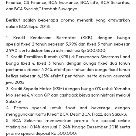
Finance, CS Finance, BCA Insurance, BCA Life, BCA Sekuritas,
dan BCA Syariah," tambah Suwignyo.
Berikut adalah beberapa promo menarik yang ditawarkan
dalam BCA Expo 2018:
1. Kredit Kendaraan Bermotor (KKB) dengan bunga
spesial
fixed
2 tahun sebesar 3,99% dan
fixed
3 tahun sebesar
3,99%, serta diskon biaya administrasi Rp 500.000;
2. Kredit Pemilikan Rumah (KPR) di Perumahan Sinarmas Land
bunga
fixed
&
fixed
3 tahun, dengan bunga
fixed
dua tahun
pertama sebesar 4,24% efeltif per tahun dan bunga
fixed
tahun
ketiga sebesar 6,25% efektif per tahun, serta diskon asuransi
jiwa 20%;
3. Kredit Sepeda Motor (KSM) dengan bunga 0% untuk Yamaha
Mio series & Vixion GP dan
cashback
biaya administrasi melalui
Sakuku;
4. Promo spesial untuk
food and beverage
dengan
menggunakan Kartu Kredit BCA, Debit BCA, Flazz, dan Sakuku;
5. BCA Sekuritas menawarkan promo
fee
spesial
online
trading
beli 0,14% dan jual 0,24% hingga Desember 2018 serta
promo spesial deposit Rp 500.000;