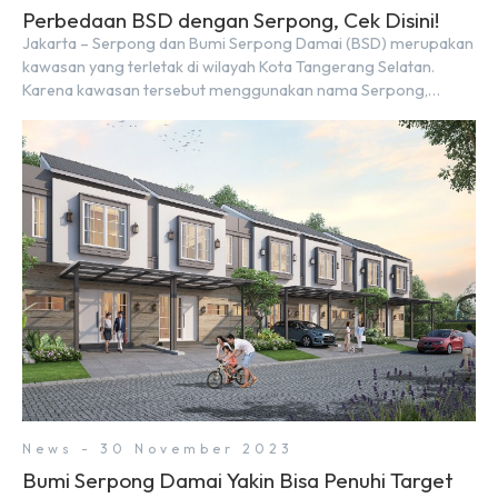
Perbedaan BSD dengan Serpong, Cek Disini!
Jakarta – Serpong dan Bumi Serpong Damai (BSD) merupakan
kawasan yang terletak di wilayah Kota Tangerang Selatan.
Karena kawasan tersebut menggunakan nama Serpong,
mungkin banyak di antara kita yang mengira kedua wilayah ini
merupakan tempat yang sama. Padahal anggapan tersebut
kurang tepat. Sebab Serpong dan BSD merupakan dua
kawasan yang berbeda. Berikut penjelasannya. Baca Juga: […]
News - 30 November 2023
Bumi Serpong Damai Yakin Bisa Penuhi Target