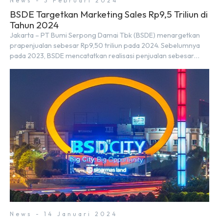
News - 3 Februari 2024
BSDE Targetkan Marketing Sales Rp9,5 Triliun di
Tahun 2024
Jakarta – PT Bumi Serpong Damai Tbk (BSDE) menargetkan
prapenjualan sebesar Rp9,50 triliun pada 2024. Sebelumnya
pada 2023, BSDE mencatatkan realisasi penjualan sebesar
Rp9,50 triliun yang melampaui target prapenjualan sebesar
Rp8,80 triliun. Menurut Direktur BSDE Hermawan Wijaya
menghadapi 2024, kondisi ekonomi global maupun nasional
dapat memengaruhi pertimbangan masyarakat untuk
membeli rumah maupun investasi di sektor […]
News - 14 Januari 2024