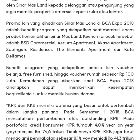
oleh Sinar Mas Land kepada pelanggan atau pengunjung yang
ingin memiliki properti komersial seperti ruko atau kantor.
Promo lain yang dihadirkan Sinar Mas Land di BCA Expo 2018
adalah benefit program yang didapatkan saat membeli enam
produk hunian pilihan Sinar Mas Land. Keenam produk tersebut
adalah BSD Commercial, Aerium Apartment, Akasa Apartment,
Southgate Residences, The Elements Apartment, dan Kota
Deltamas.
Benefit program yang didapatkan antara lain voucher
belanja,
free furnished,
hingga voucher rumah sebesar Rp 100
Juta. Kemudahan yang diberikan saat BCA Expo 2018
diharapkan dapat memberikan kesempatan
bagi
millenials
untuk memiliki hunian idaman.
“KPR dan KKB memiliki potensi yang besar untuk bertumbuh
dalam jangka panjang. Pada Semester I 2018, BCA
mencatatkan pertumbuhan atas outstanding KPR. Pada
portofolio kredit konsumer, KPR tumbuh 4,0% year on year
(yoy) menjadi Rp 74,6 triliun. Tidak hanya KPR, KKB juga turut
mengalami peningkatan sebesar 8,1% yoy menjadi Rp 41,3 triliun