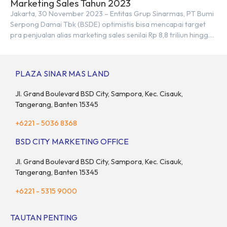
Marketing Sales Tahun 2023
Jakarta, 30 November 2023 – Entitas Grup Sinarmas, PT Bumi
Serpong Damai Tbk (BSDE) optimistis bisa mencapai target
pra penjualan alias marketing sales senilai Rp 8,8 triliun hingga
tutup 2023. Direktur Bumi Serpong Damai Hermawan Wijaya
menjelaskan dengan pencapain per September 2023 dan
adanya insentif PPN DTP, BSDE optimistis bisa melampaui
PLAZA SINAR MAS LAND
target. “Kami yakin target […]
Jl. Grand Boulevard BSD City, Sampora, Kec. Cisauk,
Tangerang, Banten 15345
+6221 - 5036 8368
BSD CITY MARKETING OFFICE
Jl. Grand Boulevard BSD City, Sampora, Kec. Cisauk,
Tangerang, Banten 15345
+6221 - 5315 9000
TAUTAN PENTING