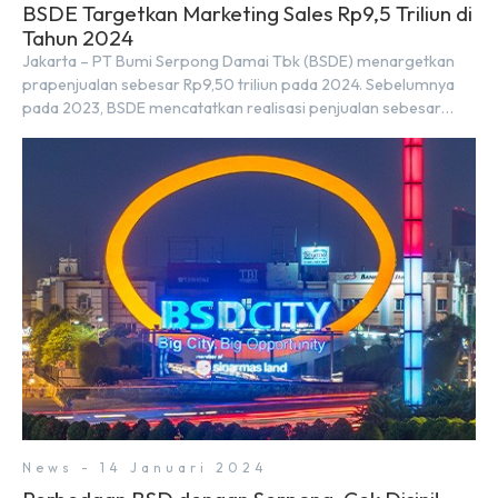
BSDE Targetkan Marketing Sales Rp9,5 Triliun di
Tahun 2024
Jakarta – PT Bumi Serpong Damai Tbk (BSDE) menargetkan
prapenjualan sebesar Rp9,50 triliun pada 2024. Sebelumnya
pada 2023, BSDE mencatatkan realisasi penjualan sebesar
Rp9,50 triliun yang melampaui target prapenjualan sebesar
Rp8,80 triliun. Menurut Direktur BSDE Hermawan Wijaya
menghadapi 2024, kondisi ekonomi global maupun nasional
dapat memengaruhi pertimbangan masyarakat untuk
membeli rumah maupun investasi di sektor […]
News - 14 Januari 2024