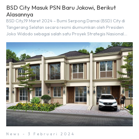
BSD City Masuk PSN Baru Jokowi, Berikut
Alasannya
BSD City,19 Maret 2024 – Bumi Serpong Damai (BSD) City di
Tangerang Selatan secara resmi diumumkan oleh Presiden
Joko Widodo sebagai salah satu Proyek Strategis Nasional
(PSN) yang baru. Pengumuman ini dibuat oleh Menteri
Koordinator Bidang Perekonomian, Airlangga Hartarto, setelah
Rapat Terbatas (ratas) bersama Jokowi di Istana Kepresidenan
pada hari Senin, 18 Maret 2024. Selain […]
News - 3 Februari 2024