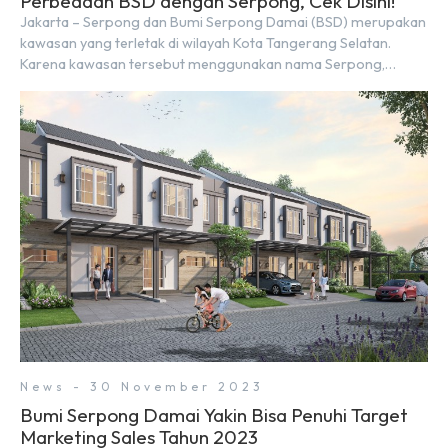
Perbedaan BSD dengan Serpong, Cek Disini!
Jakarta – Serpong dan Bumi Serpong Damai (BSD) merupakan
kawasan yang terletak di wilayah Kota Tangerang Selatan.
Karena kawasan tersebut menggunakan nama Serpong,
mungkin banyak di antara kita yang mengira kedua wilayah ini
merupakan tempat yang sama. Padahal anggapan tersebut
kurang tepat. Sebab Serpong dan BSD merupakan dua
kawasan yang berbeda. Berikut penjelasannya. Baca Juga: […]
News - 30 November 2023
Bumi Serpong Damai Yakin Bisa Penuhi Target
Marketing Sales Tahun 2023