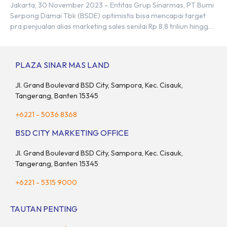
Jakarta, 30 November 2023 – Entitas Grup Sinarmas, PT Bumi
Serpong Damai Tbk (BSDE) optimistis bisa mencapai target
pra penjualan alias marketing sales senilai Rp 8,8 triliun hingga
tutup 2023. Direktur Bumi Serpong Damai Hermawan Wijaya
menjelaskan dengan pencapain per September 2023 dan
adanya insentif PPN DTP, BSDE optimistis bisa melampaui
PLAZA SINAR MAS LAND
target. “Kami yakin target […]
Jl. Grand Boulevard BSD City, Sampora, Kec. Cisauk,
Tangerang, Banten 15345
+6221 - 5036 8368
BSD CITY MARKETING OFFICE
Jl. Grand Boulevard BSD City, Sampora, Kec. Cisauk,
Tangerang, Banten 15345
+6221 - 5315 9000
TAUTAN PENTING