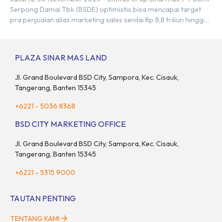
Serpong Damai Tbk (BSDE) optimistis bisa mencapai target
pra penjualan alias marketing sales senilai Rp 8,8 triliun hingga
tutup 2023. Direktur Bumi Serpong Damai Hermawan Wijaya
menjelaskan dengan pencapain per September 2023 dan
adanya insentif PPN DTP, BSDE optimistis bisa melampaui
PLAZA SINAR MAS LAND
target. “Kami yakin target […]
Jl. Grand Boulevard BSD City, Sampora, Kec. Cisauk,
Tangerang, Banten 15345
+6221 - 5036 8368
BSD CITY MARKETING OFFICE
Jl. Grand Boulevard BSD City, Sampora, Kec. Cisauk,
Tangerang, Banten 15345
+6221 - 5315 9000
TAUTAN PENTING
TENTANG KAMI