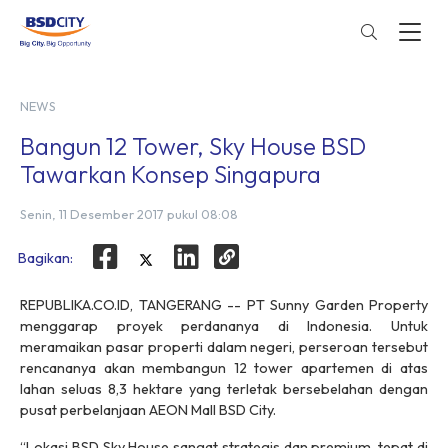
NEWS
Bangun 12 Tower, Sky House BSD
Tawarkan Konsep Singapura
Senin, 11 Desember 2017 pukul 08:08
Bagikan:
REPUBLIKA.CO.ID, TANGERANG -- PT Sunny Garden Property
menggarap proyek perdananya di Indonesia. Untuk
meramaikan pasar properti dalam negeri, perseroan tersebut
rencananya akan membangun 12
tower
apartemen di atas
lahan seluas 8,3 hektare yang terletak bersebelahan dengan
pusat perbelanjaan AEON Mall BSD City.
“Lokasi BSD Sky House sangat strategis dan premium, tepat di