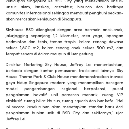
kehidupan Singapura ke BSD City yang menekankan unsur-
unsur alam, lanskap, arsitektur, hiburan dan hadirnya
komunitas internasional sehingga membuat penghuni seakan-
akan merasakan kehidupan di Singapura.
Skyhouse BSD dilengkapi dengan area bermain anak-anak,
jalur
jogging
sepanjang 1,2 kilometer, area yoga, lapangan
badminton dan tenis, taman tropis, kolam renang dewasa
seluas 1,600 m2, kolam renang anak seluas 500 m2, dan
tempat senam di dalam maupun di luar gedung.
Direktur Marketing Sky House, Jeffrey Lei menambahkan,
berbeda dengan kantor pemasaran tradisional lainnya, Sky
House Theme Park & Club House mendemonstrasikan inovasi
gaya hidup Singapura modern yang menampilkan beragam
model pengembangan regional berpotensi, pusat
pengalaman inovatif, unit pameran menarik, ruang VIP
eksklusif, ruang biliar khusus, ruang
squash
dan bar kafe. "Hal
ini secara keseluruhan akan menetapkan standar baru dari
pengalaman hunian unik di BSD City dan sekitarnya," ujar
Jeffrey Lei.