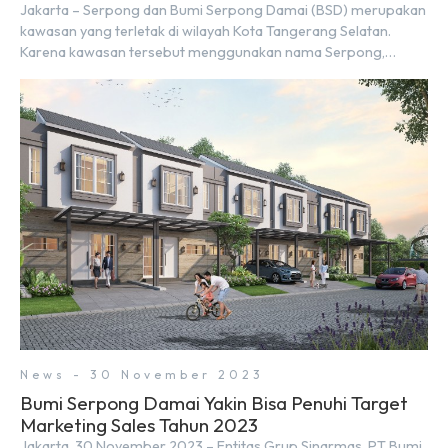
Jakarta – Serpong dan Bumi Serpong Damai (BSD) merupakan
kawasan yang terletak di wilayah Kota Tangerang Selatan.
Karena kawasan tersebut menggunakan nama Serpong,
mungkin banyak di antara kita yang mengira kedua wilayah ini
merupakan tempat yang sama. Padahal anggapan tersebut
kurang tepat. Sebab Serpong dan BSD merupakan dua
kawasan yang berbeda. Berikut penjelasannya. Baca Juga: […]
News - 30 November 2023
Bumi Serpong Damai Yakin Bisa Penuhi Target
Marketing Sales Tahun 2023
Jakarta, 30 November 2023 – Entitas Grup Sinarmas, PT Bumi