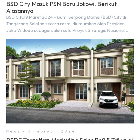
BSD City Masuk PSN Baru Jokowi, Berikut
Alasannya
BSD City,19 Maret 2024 – Bumi Serpong Damai (BSD) City di
Tangerang Selatan secara resmi diumumkan oleh Presiden
Joko Widodo sebagai salah satu Proyek Strategis Nasional
(PSN) yang baru. Pengumuman ini dibuat oleh Menteri
Koordinator Bidang Perekonomian, Airlangga Hartarto, setelah
Rapat Terbatas (ratas) bersama Jokowi di Istana Kepresidenan
pada hari Senin, 18 Maret 2024. Selain […]
News - 3 Februari 2024