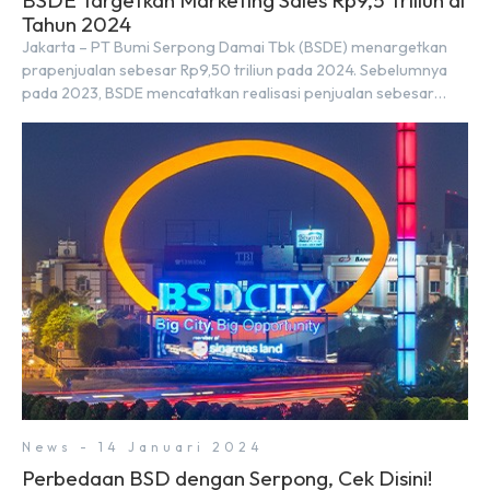
BSDE Targetkan Marketing Sales Rp9,5 Triliun di
Tahun 2024
Jakarta – PT Bumi Serpong Damai Tbk (BSDE) menargetkan
prapenjualan sebesar Rp9,50 triliun pada 2024. Sebelumnya
pada 2023, BSDE mencatatkan realisasi penjualan sebesar
Rp9,50 triliun yang melampaui target prapenjualan sebesar
Rp8,80 triliun. Menurut Direktur BSDE Hermawan Wijaya
menghadapi 2024, kondisi ekonomi global maupun nasional
dapat memengaruhi pertimbangan masyarakat untuk
membeli rumah maupun investasi di sektor […]
News - 14 Januari 2024
Perbedaan BSD dengan Serpong, Cek Disini!