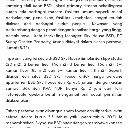
samping Mall Aeon BSD, lokasi
primary
dimana sekelilingnya
sudah ada berbagai macam fasilitas umum seperti pusat
perbelanjaan, pendidikan, fasilitas kesehatan, sangat mudah
diakses dari berbagai sudut penjuru. Kawasan yang
berkembang dengan pesat dengan kenaikan harga yang tinggi
pertahunnya, “kata Marketing Manager Sky House BSD, PT
Sunny Garden Property, Aruna Hidayat dalam siaran persnya,
Jumat (8/12).
Tipe unit yang tersedia di BSD Sky House dimulai dari tipe studio
(20 m2), 2 kamar tidur (46 m2), 3 kamar tidur (66 m2), 3+1
kamar tidur (85 m2) dan 3+1 kamar tidur (111 m2). Seperti
dilansir dari situs BSD Sky House, untuk harga perdana
apartemen BSD Sky House dari Rp 450 jutaan, dengan cicilan
sampai 36x dan KPA, NUP hanya Rp 2 juta dan
fully
refundable
apabila batal mengambil unit saaat pemilihan
dilaksanakan.
Tahap pertama akan dibangun enam
tower
dan diprediksi akan
selesai dalam kurun 3,5 tahun yaitu pada tahun 2021. Ia
menambahkan, Skyhouse BSD hadir dengan membawa konsep