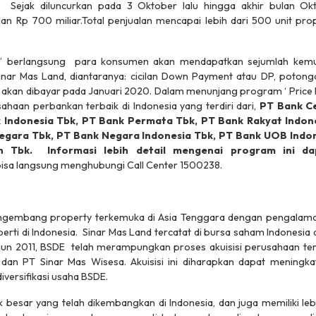
.
Sejak diluncurkan pada 3 Oktober lalu hingga akhir bulan Okt
 Rp 700 miliar.Total penjualan mencapai lebih dari 500 unit prope
ck’ berlangsung para konsumen akan mendapatkan sejumlah kemu
nar Mas Land, diantaranya: cicilan Down Payment atau DP, potong
 akan dibayar pada Januari 2020. Dalam menunjang program ‘ Price 
haan perbankan terbaik di Indonesia yang terdiri dari,
PT Bank Ce
 Indonesia Tbk, PT Bank Permata Tbk, PT Bank Rakyat Indone
egara Tbk, PT Bank Negara Indonesia Tbk, PT Bank UOB Indo
n Tbk.
Informasi lebih detail mengenai program ini d
bisa langsung menghubungi Call Center 1500238.
ngembang property terkemuka di Asia Tenggara dengan pengalaman
ti di Indonesia. Sinar Mas Land tercatat di bursa saham Indonesia
un 2011, BSDE telah merampungkan proses akuisisi perusahaan teraf
dan PT Sinar Mas Wisesa. Akuisisi ini diharapkan dapat meningka
iversifikasi usaha BSDE.
 besar yang telah dikembangkan di Indonesia, dan juga memiliki leb