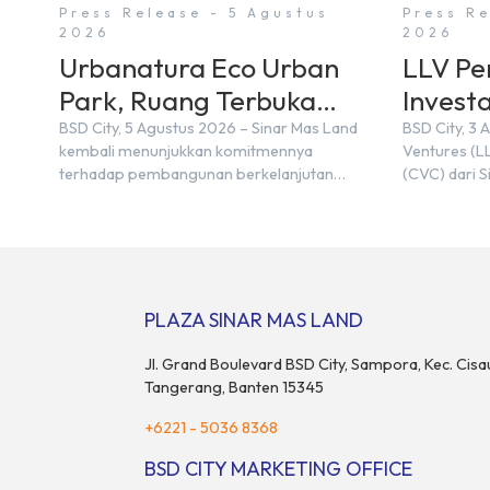
Press Release - 5 Agustus
Press Re
2026
2026
Urbanatura Eco Urban
LLV Pe
Park, Ruang Terbuka
Investa
Hijau Baru di BSD City
Jepang
BSD City, 5 Agustus 2026 – Sinar Mas Land
BSD City, 3 
kembali menunjukkan komitmennya
Ventures (LL
terhadap pembangunan berkelanjutan
(CVC) dari S
melalui pengembangan BSD Urbanatura Eco
kemitraan s
Urban Park, sebuah ruang terbuka hijau
Center Indon
multifungsi dengan jalur sungai sepanjang 1,5
M&A Center 
km yang dikelilingi lanskap tropis rimbun di
ditandai de
BSD City yang sebelumnya dikenal sebagai
Memorandum
Green Pathway. Transformasi ini merupakan
Bayu Seto (P
PLAZA SINAR MAS LAND
bagian dari upaya perusahaan untuk […]
dan Kosuke 
Jl. Grand Boulevard BSD City, Sampora, Kec. Cisa
Tangerang, Banten 15345
+6221 - 5036 8368
BSD CITY MARKETING OFFICE