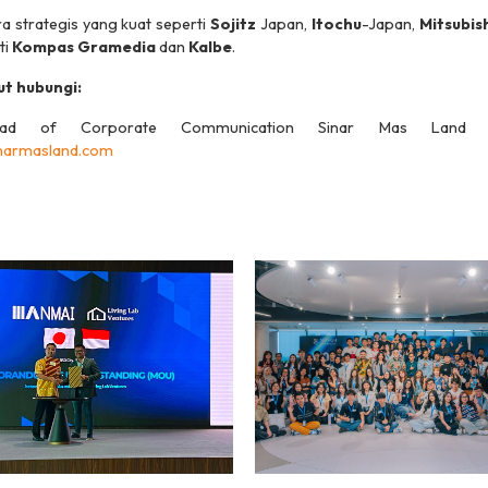
ra strategis yang kuat seperti
Sojitz
Japan,
Itochu
-Japan,
Mitsubis
ti
Kompas Gramedia
dan
Kalbe
.
ut hubungi:
d of Corporate Communication Sinar Mas Land
narmasland.com