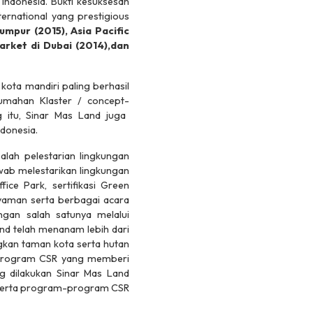
Indonesia. Bukti kesuksesan
rnational yang prestigious
umpur (2015), Asia Pacific
arket di Dubai (2014),dan
ota mandiri paling berhasil
rumahan Klaster /
concept-
 itu, Sinar Mas Land juga
ndonesia.
ah pelestarian lingkungan
wab melestarikan lingkungan
ce Park, sertifikasi Green
 nyaman serta berbagai acara
gan salah satunya melalui
and telah menanam lebih dari
gkan taman kota serta hutan
 – program CSR yang memberi
 dilakukan Sinar Mas Land
ma serta program-program CSR