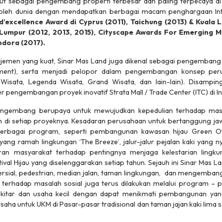
ut sebagai pengembang properti terbesar dan paling terpecaya di 
i oleh dunia dengan mendapatkan berbagai macam penghargaan Inte
d’excellence Award di Cyprus (2011), Taichung (2013) & Kuala L
Lumpur (2012, 2013, 2015), Cityscape Awards For Emerging M
ndora (2017).
men yang kuat, Sinar Mas Land juga dikenal sebagai pengembang k
pment), serta menjadi pelopor dalam pengembangan konsep pe
Wisata, Legenda Wisata, Grand Wisata, dan lain-lain). Disamping
 pengembangan proyek inovatif Strata Mall / Trade Center (ITC) di I
engembang berupaya untuk mewujudkan kepedulian terhadap masal
n
di setiap proyeknya. Kesadaran perusahaan untuk bertanggung ja
berbagai program, seperti pembangunan kawasan hijau Green Offi
g yang ramah lingkungan ‘The Breeze’, jalur-jalur pejalan kaki yang
n masyarakat terhadap pentingnya menjaga kelestarian lingkun
val Hijau yang diselenggarakan setiap tahun. Sejauh ini Sinar Mas L
mersial, pedestrian, median jalan, taman lingkungan, dan mengemban
en terhadap masalah sosial juga terus dilakukan melalui program
kitar dan usaha kecil dengan dapat menikmati pembangunan yang
saha untuk UKM di Pasar-pasar tradisional dan taman jajan kaki li