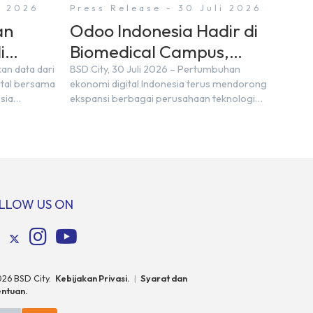
i 2026
Press Release - 30 Juli 2026
an
Odoo Indonesia Hadir di
i
Biomedical Campus,
, BSD
Digital Hub, BSD City
kan data dari
BSD City, 30 Juli 2026 – Pertumbuhan
ital bersama
ekonomi digital Indonesia terus mendorong
sia
ekspansi berbagai perusahaan teknologi
 sekitar 3
global. Laporan e-Conomy SEA 2025 oleh
 2030 atau
Google, Temasek, dan Bain & Company
gital baru
menempatkan Indonesia sebagai salah satu
ng
pasar digital terbesar di Asia Tenggara
di berbagai
dengan nilai ekonomi hampir mencapai
ebut
US$100 miliar, tumbuh sebesar 14%
er daya […]
dibandingkan dengan tahun sebelumnya.
LLOW US ON
Kondisi ini […]
026
BSD City.
Kebijakan Privasi.
|
Syarat dan
ntuan.