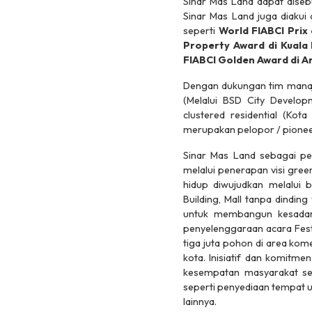
Sinar Mas Land dapat diseb
Sinar Mas Land juga diaku
seperti
World FIABCI Prix 
Property Award di Kuala 
FIABCI Golden Award di A
Dengan dukungan tim manaje
(Melalui BSD City Develo
clustered
residential
(Kota 
merupakan pelopor / pioneer
Sinar Mas Land sebagai p
melalui penerapan visi
gree
hidup diwujudkan melalui 
Building, Mall tanpa dindin
untuk membangun kesadara
penyelenggaraan acara Festi
tiga juta pohon di area ko
kota. Inisiatif dan komitm
kesempatan masyarakat se
seperti penyediaan tempat u
lainnya.