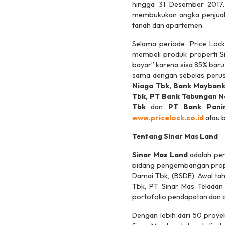
hingga 31 Desember 2017
membukukan angka penjualan
tanah dan apartemen.
Selama periode ‘Price Lo
membeli produk properti Si
bayar” karena sisa 85% baru
sama dengan sebelas perusa
Niaga Tbk, Bank Maybank
Tbk, PT Bank Tabungan N
Tbk
dan
PT Bank Pani
www.pricelock.co.id
atau 
Tentang Sinar Mas Land
Sinar Mas Land
adalah pe
bidang pengembangan proper
Damai Tbk, (BSDE). Awal tah
Tbk, PT Sinar Mas Teladan 
portofolio pendapatan dan d
Dengan lebih dari 50 proyek