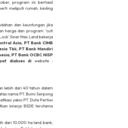
ober, program ini berhasil
rti meliputi rumah, kavling
dahan dan keuntungan jika
an harga dan program “cuti
Lock’ Sinar Mas Land bekerja
ntral Asia, PT Bank CIMB
sia Tbk, PT Bank Mandiri
nesia, PT Bank OCBC NISP
apat diakses di
website :
 lebih dari 40 tahun dalam
 atas nama PT. Bumi Serpong
iliasi yakni PT Duta Pertiwi
tkan kinerja BSDE terutama
ih dari 10.000 ha land bank,