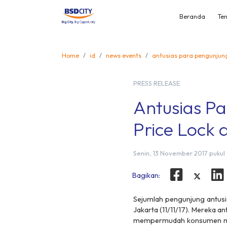
Beranda
Ten
Home
id
news events
antusias para pengunjung 
PRESS RELEASE
Antusias P
Price Lock d
Senin, 13 November 2017 pukul
Bagikan:
Sejumlah pengunjung antusi
Jakarta (11/11/17). Mereka a
mempermudah konsumen memi