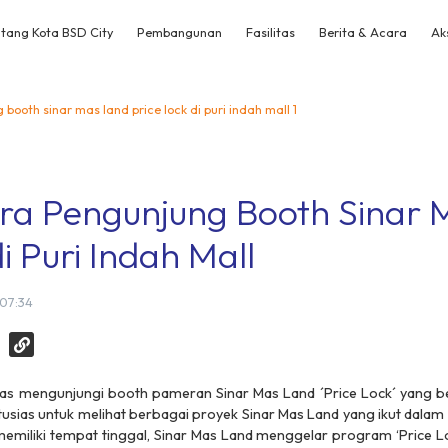
tang Kota BSD City
Pembangunan
Fasilitas
Berita & Acara
Ak
booth sinar mas land price lock di puri indah mall 1
ara Pengunjung Booth Sinar 
i Puri Indah Mall
 07:34
as mengunjungi booth pameran Sinar Mas Land ´Price Lock´ yang ber
ntusias untuk melihat berbagai proyek Sinar Mas Land yang ikut dala
liki tempat tinggal, Sinar Mas Land menggelar program ‘Price Lo