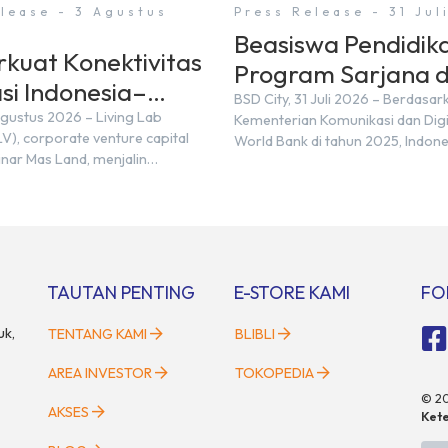
lease - 3 Agustus
Press Release - 31 Jul
Beasiswa Pendidik
rkuat Konektivitas
Program Sarjana d
si Indonesia–
Monash University
BSD City, 31 Juli 2026 – Berdasar
 (FDI) pada 2025
Agustus 2026 – Living Lab
Kementerian Komunikasi dan Dig
City
V), corporate venture capital
World Bank di tahun 2025, Indone
inar Mas Land, menjalin
diperkirakan masih membutuhkan
trategis dengan PT Nihon M&A
juta talenta digital hingga tahun
esia (NMAI), bagian dari Nihon
setara dengan 600 ribu tenaga di
Holdings Inc. Kemitraan tersebut
setiap tahunnya untuk menduku
ngan penandatanganan
percepatan transformasi digital 
 of Understanding (MoU) oleh
sektor strategis. Kebutuhan ters
artner at Living Lab Ventures)
menjadikan pengembangan sumb
TAUTAN PENTING
E-STORE KAMI
FO
Kawata […]
uk,
TENTANG KAMI
BLIBLI
AREA INVESTOR
TOKOPEDIA
©
2
AKSES
Kete