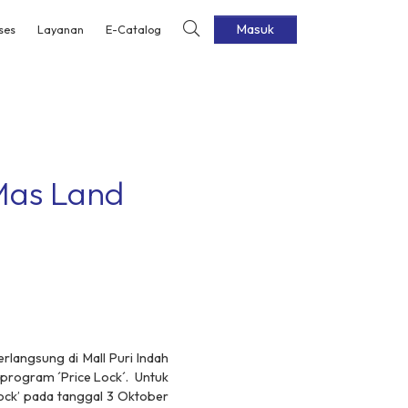
Masuk
ses
Layanan
E-Catalog
Mas Land
langsung di Mall Puri Indah
m program ´Price Lock´. Untuk
ck’ pada tanggal 3 Oktober